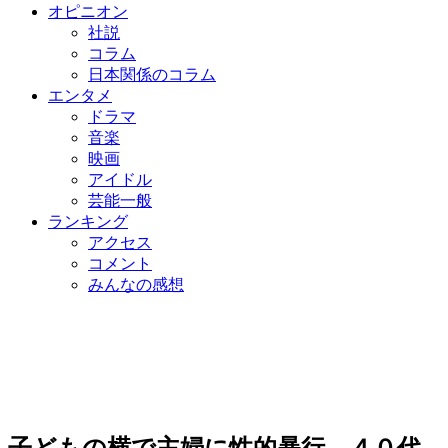
オピニオン
社説
コラム
日本関係のコラム
エンタメ
ドラマ
音楽
映画
アイドル
芸能一般
ランキング
アクセス
コメント
みんなの感想
子どもの横で主婦に性的暴行、４０代