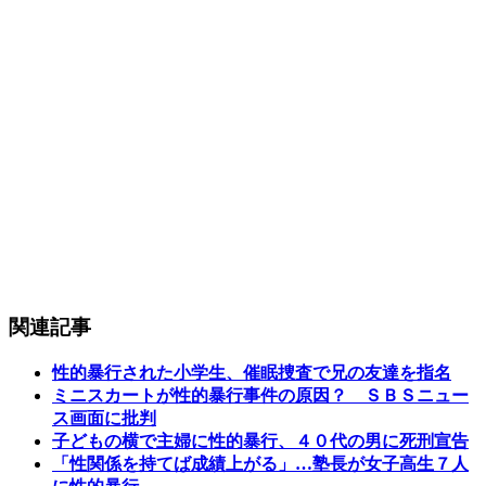
関連記事
性的暴行された小学生、催眠捜査で兄の友達を指名
ミニスカートが性的暴行事件の原因？ ＳＢＳニュー
ス画面に批判
子どもの横で主婦に性的暴行、４０代の男に死刑宣告
「性関係を持てば成績上がる」…塾長が女子高生７人