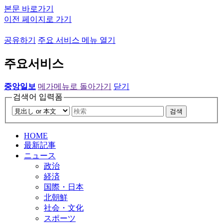
본문 바로가기
이전 페이지로 가기
공유하기
주요 서비스 메뉴 열기
주요서비스
중앙일보
메가메뉴로 돌아가기
닫기
검색어 입력폼
검색
HOME
最新記事
ニュース
政治
経済
国際・日本
北朝鮮
社会・文化
スポーツ