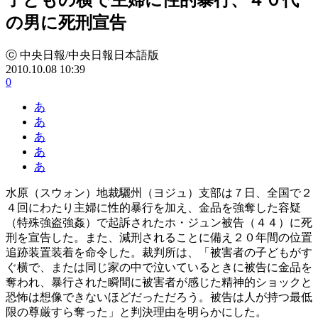
の男に死刑宣告
ⓒ 中央日報/中央日報日本語版
2010.10.08 10:39
0
あ
あ
あ
あ
あ
水原（スウォン）地裁驪州（ヨジュ）支部は７日、全国で２
４回にわたり主婦に性的暴行を加え、金品を強奪した容疑
（特殊強盗強姦）で起訴されたホ・ジュン被告（４４）に死
刑を宣告した。また、減刑されることに備え２０年間の位置
追跡装置装着を命令した。裁判所は、「被害者の子どもがす
ぐ横で、または同じ家の中で泣いているときに被告に金品を
奪われ、暴行された瞬間に被害者が感じた精神的ショックと
恐怖は想像できないほどだっただろう。被告は人が持つ最低
限の尊厳すら奪った」と判決理由を明らかにした。