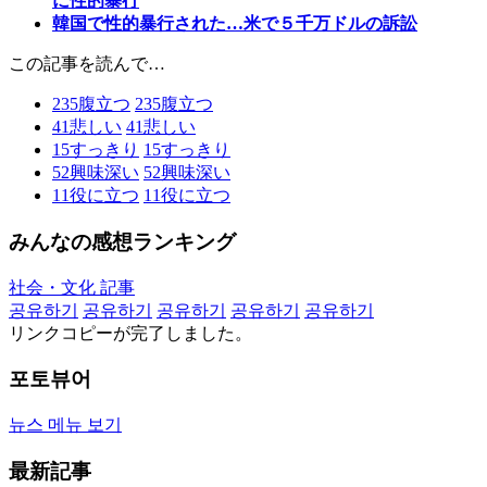
に性的暴行
韓国で性的暴行された…米で５千万ドルの訴訟
この記事を読んで…
235
腹立つ
235
腹立つ
41
悲しい
41
悲しい
15
すっきり
15
すっきり
52
興味深い
52
興味深い
11
役に立つ
11
役に立つ
みんなの感想ランキング
社会・文化 記事
공유하기
공유하기
공유하기
공유하기
공유하기
リンクコピーが完了しました。
포토뷰어
뉴스 메뉴 보기
最新記事