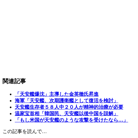
関連記事
「天安艦爆沈」主導した金英徹氏昇進
海軍「天安艦、次期護衛艦として復活を検討」
天安艦生存者５８人中２０人が精神的治療が必要
温家宝首相「韓国民、天安艦以後中国を誤解」
「もし米国が天安艦のような攻撃を受けたなら…」
この記事を読んで…