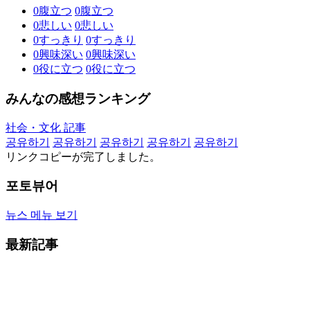
0
腹立つ
0
腹立つ
0
悲しい
0
悲しい
0
すっきり
0
すっきり
0
興味深い
0
興味深い
0
役に立つ
0
役に立つ
みんなの感想ランキング
社会・文化 記事
공유하기
공유하기
공유하기
공유하기
공유하기
リンクコピーが完了しました。
포토뷰어
뉴스 메뉴 보기
最新記事