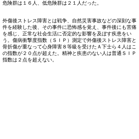
危険群は１６人、低危険群は２１人だった。
外傷後ストレス障害とは戦争、自然災害事故などの深刻な事
件を経験した後、その事件に恐怖感を覚え、事件後にも苦痛
を感じ、正常な社会生活に否定的な影響を及ぼす疾患をい
う。傷病衝撃度指数（ＳＩＰ）測定で外傷後ストレス障害と
骨折傷が重なって心身障害８等級を受けたＡ下士ら４人はこ
の指数が２０点が超えた。精神と疾患のない人は普通ＳＩＰ
指数は２点を超えない。