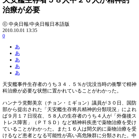
治療が必要
ⓒ 中央日報/中央日報日本語版
2010.10.01 13:35
0
あ
あ
あ
あ
あ
天安艦事件生存者のうち３４．５％が沈没当時の衝撃で精神
科治療が必要な状態に置かれていることがわかった。
ハンナラ党鄭美京（チョン・ミギョン）議員が３０日、国防
部から提出された「天安艦生存将兵精神的分類現況」によれ
ば９月１７日現在、５８人の生存者のうち４人が「外傷後ス
トレス障害」（ＰＴＳＤ）など精神科疾患で薬物治療を受け
ていることがわかった。また１６人は間欠的に薬物治療を受
けるなど患者となる可能性が高い高危険群に分類された。中