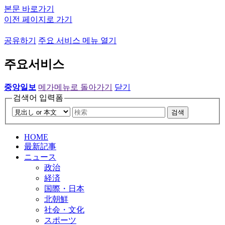
본문 바로가기
이전 페이지로 가기
공유하기
주요 서비스 메뉴 열기
주요서비스
중앙일보
메가메뉴로 돌아가기
닫기
검색어 입력폼
검색
HOME
最新記事
ニュース
政治
経済
国際・日本
北朝鮮
社会・文化
スポーツ