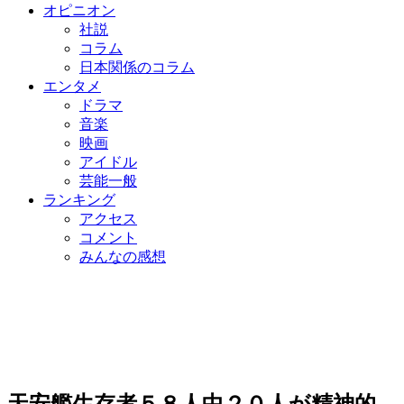
オピニオン
社説
コラム
日本関係のコラム
エンタメ
ドラマ
音楽
映画
アイドル
芸能一般
ランキング
アクセス
コメント
みんなの感想
天安艦生存者５８人中２０人が精神的