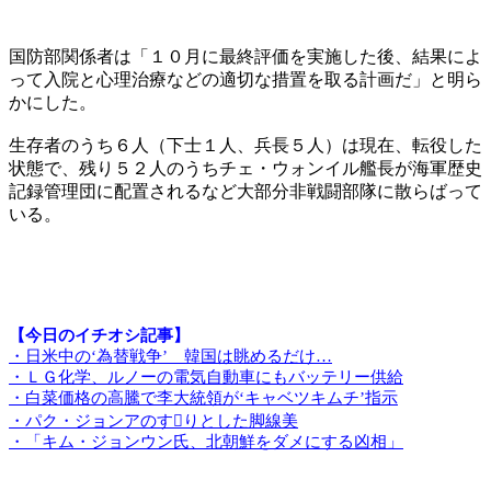
国防部関係者は「１０月に最終評価を実施した後、結果によ
って入院と心理治療などの適切な措置を取る計画だ」と明ら
かにした。
生存者のうち６人（下士１人、兵長５人）は現在、転役した
状態で、残り５２人のうちチェ・ウォンイル艦長が海軍歴史
記録管理団に配置されるなど大部分非戦闘部隊に散らばって
いる。
【今日のイチオシ記事】
・日米中の‘為替戦争’ 韓国は眺めるだけ…
・ＬＧ化学、ルノーの電気自動車にもバッテリー供給
・白菜価格の高騰で李大統領が‘キャベツキムチ’指示
・パク・ジョンアのすりとした脚線美
・「キム・ジョンウン氏、北朝鮮をダメにする凶相」