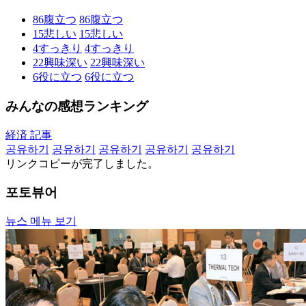
86
腹立つ
86
腹立つ
15
悲しい
15
悲しい
4
すっきり
4
すっきり
22
興味深い
22
興味深い
6
役に立つ
6
役に立つ
みんなの感想ランキング
経済 記事
공유하기
공유하기
공유하기
공유하기
공유하기
リンクコピーが完了しました。
포토뷰어
뉴스 메뉴 보기