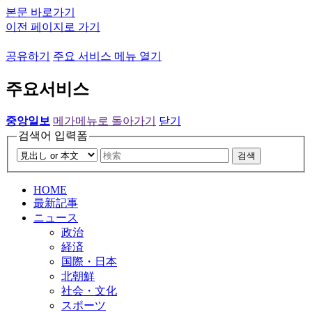
본문 바로가기
이전 페이지로 가기
공유하기
주요 서비스 메뉴 열기
주요서비스
중앙일보
메가메뉴로 돌아가기
닫기
검색어 입력폼
검색
HOME
最新記事
ニュース
政治
経済
国際・日本
北朝鮮
社会・文化
スポーツ