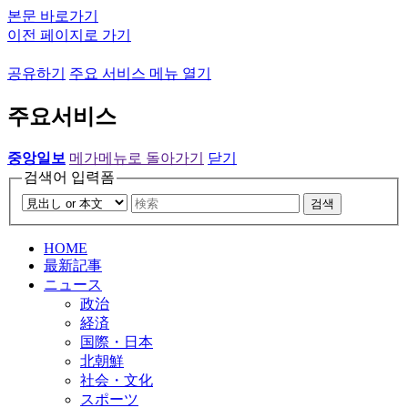
본문 바로가기
이전 페이지로 가기
공유하기
주요 서비스 메뉴 열기
주요서비스
중앙일보
메가메뉴로 돌아가기
닫기
검색어 입력폼
검색
HOME
最新記事
ニュース
政治
経済
国際・日本
北朝鮮
社会・文化
スポーツ