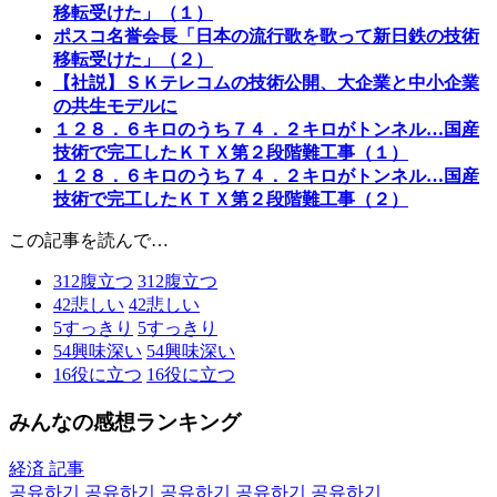
移転受けた」（１）
ポスコ名誉会長「日本の流行歌を歌って新日鉄の技術
移転受けた」（２）
【社説】ＳＫテレコムの技術公開、大企業と中小企業
の共生モデルに
１２８．６キロのうち７４．２キロがトンネル…国産
技術で完工したＫＴＸ第２段階難工事（１）
１２８．６キロのうち７４．２キロがトンネル…国産
技術で完工したＫＴＸ第２段階難工事（２）
この記事を読んで…
312
腹立つ
312
腹立つ
42
悲しい
42
悲しい
5
すっきり
5
すっきり
54
興味深い
54
興味深い
16
役に立つ
16
役に立つ
みんなの感想ランキング
経済 記事
공유하기
공유하기
공유하기
공유하기
공유하기