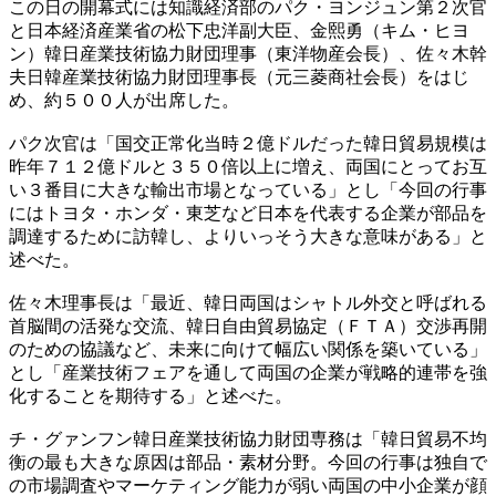
この日の開幕式には知識経済部のパク・ヨンジュン第２次官
と日本経済産業省の松下忠洋副大臣、金熙勇（キム・ヒヨ
ン）韓日産業技術協力財団理事（東洋物産会長）、佐々木幹
夫日韓産業技術協力財団理事長（元三菱商社会長）をはじ
め、約５００人が出席した。
パク次官は「国交正常化当時２億ドルだった韓日貿易規模は
昨年７１２億ドルと３５０倍以上に増え、両国にとってお互
い３番目に大きな輸出市場となっている」とし「今回の行事
にはトヨタ・ホンダ・東芝など日本を代表する企業が部品を
調達するために訪韓し、よりいっそう大きな意味がある」と
述べた。
佐々木理事長は「最近、韓日両国はシャトル外交と呼ばれる
首脳間の活発な交流、韓日自由貿易協定（ＦＴＡ）交渉再開
のための協議など、未来に向けて幅広い関係を築いている」
とし「産業技術フェアを通して両国の企業が戦略的連帯を強
化することを期待する」と述べた。
チ・グァンフン韓日産業技術協力財団専務は「韓日貿易不均
衡の最も大きな原因は部品・素材分野。今回の行事は独自で
の市場調査やマーケティング能力が弱い両国の中小企業が顔