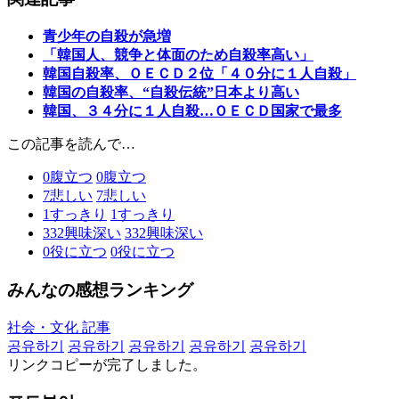
青少年の自殺が急増
「韓国人、競争と体面のため自殺率高い」
韓国自殺率、ＯＥＣＤ２位「４０分に１人自殺」
韓国の自殺率、“自殺伝統”日本より高い
韓国、３４分に１人自殺…ＯＥＣＤ国家で最多
この記事を読んで…
0
腹立つ
0
腹立つ
7
悲しい
7
悲しい
1
すっきり
1
すっきり
332
興味深い
332
興味深い
0
役に立つ
0
役に立つ
みんなの感想ランキング
社会・文化 記事
공유하기
공유하기
공유하기
공유하기
공유하기
リンクコピーが完了しました。