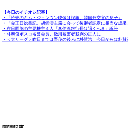
【今日のイチオシ記事】
・「読売のキム・ジョンウン映像は誤報、韓国外交官の息子」
・「金正日総書記、胡錦濤主席に会って後継者認定に相当な成果
・在日同胞の主要株主４人「李伯淳銀行長は退くべき」訴訟
・朴泰俊ポスコ名誉会長、徴用被害者裁判の証人に
・＜大リーグ＞昨日までは野茂の後ろに朴賛浩、今日からは朴賛
関連記事