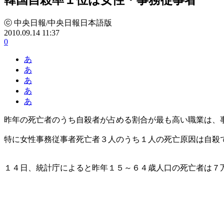
ⓒ 中央日報/中央日報日本語版
2010.09.14 11:37
0
あ
あ
あ
あ
あ
昨年の死亡者のうち自殺者が占める割合が最も高い職業は、
特に女性事務従事者死亡者３人のうち１人の死亡原因は自殺
１４日、統計庁によると昨年１５～６４歳人口の死亡者は７