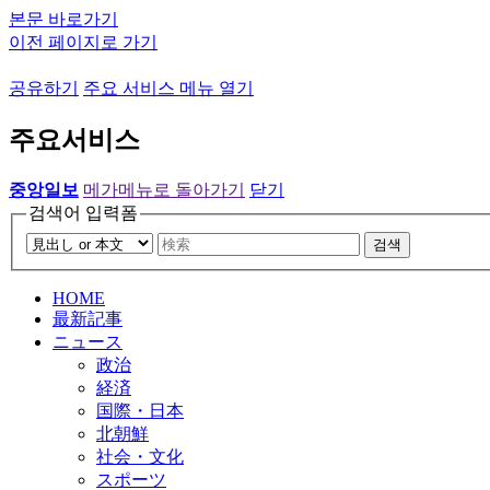
본문 바로가기
이전 페이지로 가기
공유하기
주요 서비스 메뉴 열기
주요서비스
중앙일보
메가메뉴로 돌아가기
닫기
검색어 입력폼
검색
HOME
最新記事
ニュース
政治
経済
国際・日本
北朝鮮
社会・文化
スポーツ