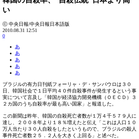
い
ⓒ 中央日報/中央日報日本語版
2010.08.31 12:51
0
あ
あ
あ
あ
あ
ブラジルの有力日刊紙フォーリャ・デ・サンパウロは３０
日、韓国社会で１日平均４０件自殺事件が発生するという事
実について言及し「韓国が経済協力開発機構（ＯＥＣＤ）３
２カ国のうち自殺率が最も高い国家」と報道した。
この新聞は昨年、韓国の自殺死亡者数が１万４千５７９人に
達し、２００８年より１８％増えたと伝え「これは人口１０
万人当たり３０人自殺をしたというもので、ブラジルの殺人
事件死亡者数２５．２人を大きく上回る」と述べた。