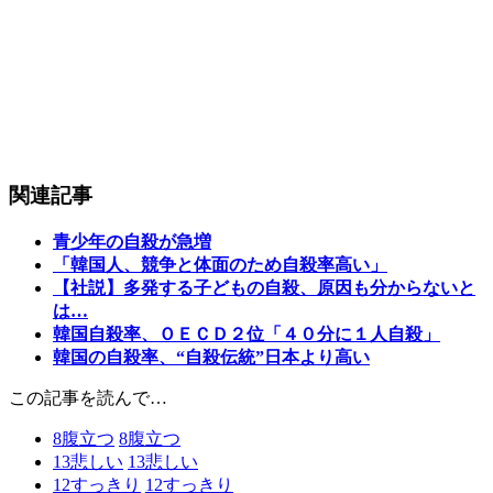
関連記事
青少年の自殺が急増
「韓国人、競争と体面のため自殺率高い」
【社説】多発する子どもの自殺、原因も分からないと
は…
韓国自殺率、ＯＥＣＤ２位「４０分に１人自殺」
韓国の自殺率、“自殺伝統”日本より高い
この記事を読んで…
8
腹立つ
8
腹立つ
13
悲しい
13
悲しい
12
すっきり
12
すっきり