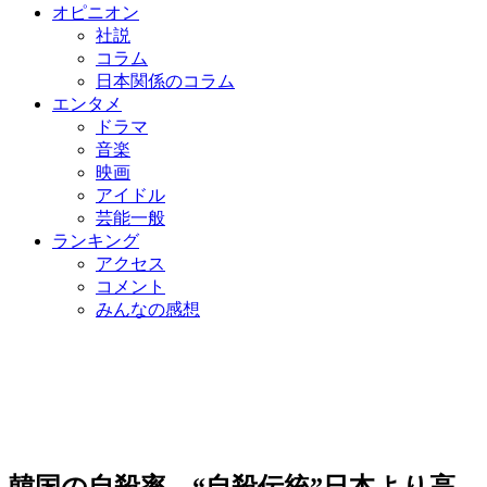
オピニオン
社説
コラム
日本関係のコラム
エンタメ
ドラマ
音楽
映画
アイドル
芸能一般
ランキング
アクセス
コメント
みんなの感想
韓国の自殺率、“自殺伝統”日本より高