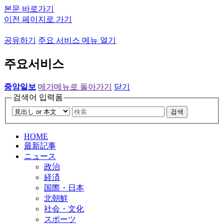
본문 바로가기
이전 페이지로 가기
공유하기
주요 서비스 메뉴 열기
주요서비스
중앙일보
메가메뉴로 돌아가기
닫기
검색어 입력폼
검색
HOME
最新記事
ニュース
政治
経済
国際・日本
北朝鮮
社会・文化
スポーツ