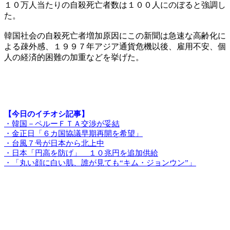
１０万人当たりの自殺死亡者数は１００人にのぼると強調し
た。
韓国社会の自殺死亡者増加原因にこの新聞は急速な高齢化に
よる疎外感、１９９７年アジア通貨危機以後、雇用不安、個
人の経済的困難の加重などを挙げた。
【今日のイチオシ記事】
・韓国－ペルーＦＴＡ交渉が妥結
・金正日「６カ国協議早期再開を希望」
・台風７号が日本から北上中
・日本「円高を防げ」 １０兆円を追加供給
・「丸い顔に白い肌、誰が見ても“キム・ジョンウン”」