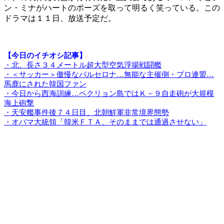
ン・ミナがハートのポーズを取って明るく笑っている。この
ドラマは１１日、放送予定だ。
【今日のイチオシ記事】
・北、長さ３４メートル超大型空気浮揚戦闘艦
・＜サッカー＞傲慢なバルセロナ…無能な主催側・プロ連盟…
馬鹿にされた韓国ファン
・今日から西海訓練…ペクリョン島ではＫ－９自走砲が大規模
海上砲撃
・天安艦事件後７４日目、北朝鮮軍非常境界態勢
・オバマ大統領「韓米ＦＴＡ、そのままでは通過させない」