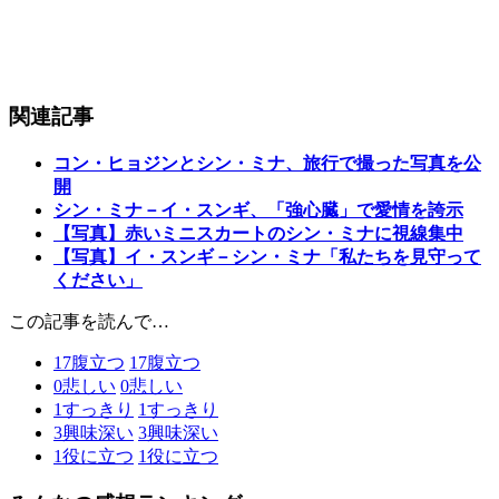
関連記事
コン・ヒョジンとシン・ミナ、旅行で撮った写真を公
開
シン・ミナ－イ・スンギ、「強心臓」で愛情を誇示
【写真】赤いミニスカートのシン・ミナに視線集中
【写真】イ・スンギ－シン・ミナ「私たちを見守って
ください」
この記事を読んで…
17
腹立つ
17
腹立つ
0
悲しい
0
悲しい
1
すっきり
1
すっきり
3
興味深い
3
興味深い
1
役に立つ
1
役に立つ