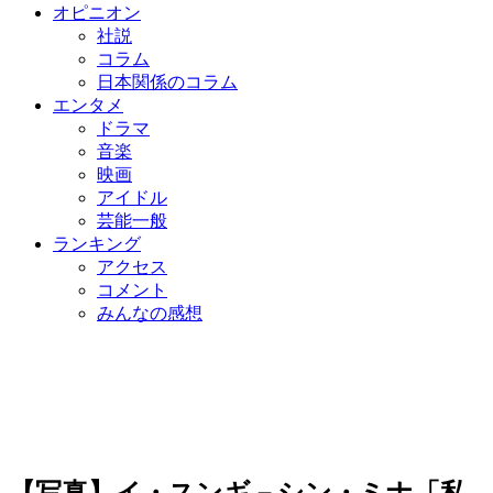
オピニオン
社説
コラム
日本関係のコラム
エンタメ
ドラマ
音楽
映画
アイドル
芸能一般
ランキング
アクセス
コメント
みんなの感想
【写真】イ・スンギ－シン・ミナ「私