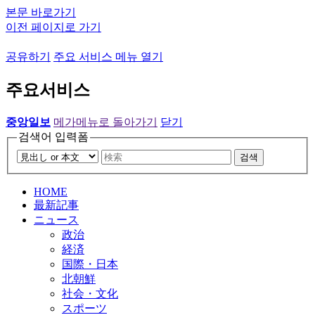
본문 바로가기
이전 페이지로 가기
공유하기
주요 서비스 메뉴 열기
주요서비스
중앙일보
메가메뉴로 돌아가기
닫기
검색어 입력폼
검색
HOME
最新記事
ニュース
政治
経済
国際・日本
北朝鮮
社会・文化
スポーツ