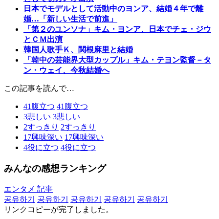
日本でモデルとして活動中のヨンア、結婚４年で離
婚…「新しい生活で前進」
「第２のユンソナ」キム・ヨンア、日本でチェ・ジウ
とＣＭ出演
韓国人歌手Ｋ、関根麻里と結婚
「韓中の芸能界大型カップル」キム・テヨン監督－タ
ン・ウェイ、今秋結婚へ
この記事を読んで…
41
腹立つ
41
腹立つ
3
悲しい
3
悲しい
2
すっきり
2
すっきり
17
興味深い
17
興味深い
4
役に立つ
4
役に立つ
みんなの感想ランキング
エンタメ 記事
공유하기
공유하기
공유하기
공유하기
공유하기
リンクコピーが完了しました。