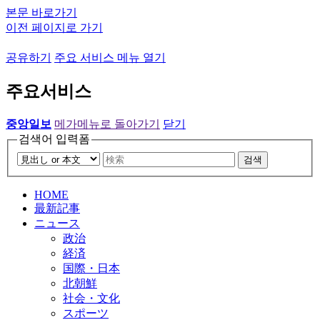
본문 바로가기
이전 페이지로 가기
공유하기
주요 서비스 메뉴 열기
주요서비스
중앙일보
메가메뉴로 돌아가기
닫기
검색어 입력폼
검색
HOME
最新記事
ニュース
政治
経済
国際・日本
北朝鮮
社会・文化
スポーツ