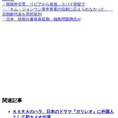
・韓国外交官、リビアから追放…スパイ容疑で
・「キム・ジョンウン青年将軍の信頼に応えられなかった」
北朝鮮代表を思想批判
・日本、防衛白書発表延期…独島問題懸念か
関連記事
ＫＡＲＡのハラ、日本のドラマ『ガリレオ』に外国人
として初カメオ出演