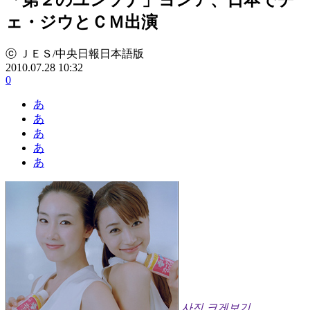
ェ・ジウとＣＭ出演
ⓒ ＪＥＳ/中央日報日本語版
2010.07.28 10:32
0
あ
あ
あ
あ
あ
사진 크게보기