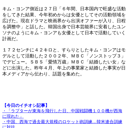
キム・ヨンア側近は２７日「６年間、日本国内で旺盛な活動
をしてきた結果、今年初めからは女優としてその活動領域を
広げた。現在ドラマと映画界から出演オファーが入り、日程
を調整中」と話した。韓国出身で日本芸能界に安着したユン
ソナのようにキム・ヨンアも女優として日本で活動していく
計画だ。
１７２センチに４２キロと、すらりとしたキム・ヨンアはモ
デルとして活動した２００２年、ＭＢＣ「ノンストップ３」
でデビュー。ＳＢＳ「愛情万歳」ＭＢＣ「結婚したい女」な
どに出演した。昨年４月、年上の事業家と結婚した事実が日
本メディアから伝わり、話題を集めた。
【今日のイチオシ記事】
・「ラプターが東海を飛行した日、中国戦闘機１００機が西海
に現れた」
・中国、西海で過去最大規模のロケット砲訓練…韓米連合訓練
に対抗