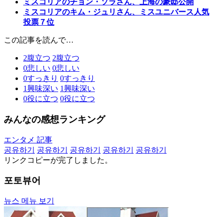
ミスコリアのチョン・ソラさん、上海の豪邸公開
ミスコリアのキム・ジュリさん、ミスユニバース人気
投票７位
この記事を読んで…
2
腹立つ
2
腹立つ
0
悲しい
0
悲しい
0
すっきり
0
すっきり
1
興味深い
1
興味深い
0
役に立つ
0
役に立つ
みんなの感想ランキング
エンタメ 記事
공유하기
공유하기
공유하기
공유하기
공유하기
リンクコピーが完了しました。
포토뷰어
뉴스 메뉴 보기