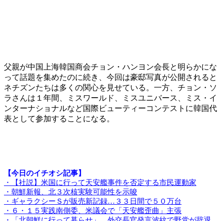
父親が中国上海韓国商会チョン・ハンヨン会長と明らかにな
って話題を集めたのに続き、今回は豪邸写真が公開されると
ネチズンたちは多くの関心を見せている。一方、チョン・ソ
ラさんは１年間、ミスワールド、ミスユニバース、ミス・イ
ンターナショナルなど国際ビューティーコンテストに韓国代
表として参加することになる。
【今日のイチオシ記事】
・【社説】米国に行って天安艦事件を否定する市民運動家
・朝鮮新報、北３次核実験可能性を示唆
・ギャラクシーＳが販売新記録…３３日間で５０万台
・６・１５実践南側委、米議会で「天安艦歪曲」主張
・「北朝鮮に行って暮らせ」…外交長官発言波紋で野党が辞退