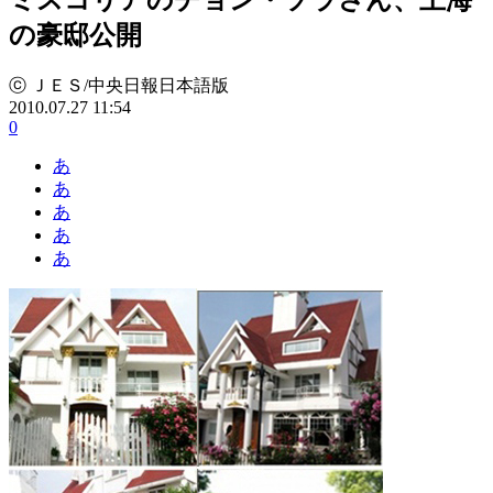
の豪邸公開
ⓒ ＪＥＳ/中央日報日本語版
2010.07.27 11:54
0
あ
あ
あ
あ
あ