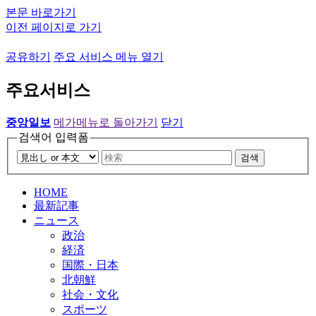
본문 바로가기
이전 페이지로 가기
공유하기
주요 서비스 메뉴 열기
주요서비스
중앙일보
메가메뉴로 돌아가기
닫기
검색어 입력폼
검색
HOME
最新記事
ニュース
政治
経済
国際・日本
北朝鮮
社会・文化
スポーツ