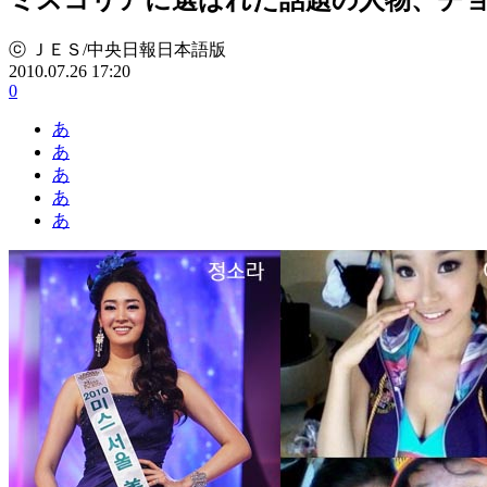
ⓒ ＪＥＳ/中央日報日本語版
2010.07.26 17:20
0
あ
あ
あ
あ
あ