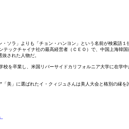
ン・ソラ」よりも「チョン・ハンヨン」という名前が検索語１位
ンテックチャイナ社の最高経営者（ＣＥＯ）で、中国上海韓国
選抜された人物だ。
学校を卒業し、米国リバーサイドカリフォルニア大学に在学中
ア「美」に選ばれたイ・クィジュさんは美人大会と格別の縁を誇
。
」