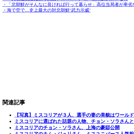
・「北朝鮮がそんなに良ければ行って暮らせ」高位当局者が卑劣
・海で空で…史上最大の対北朝鮮‘武力示威’
関連記事
【写真】ミスコリアが３人、選手の妻の美貌はワールド
ミスコリアに選ばれた話題の人物、チョン・ソラさんと
ミスコリアのチョン・ソラさん、上海の豪邸公開
ミスコリアのキム・ジュリさん、ミスユニバース人気投