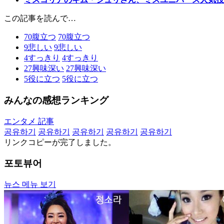
この記事を読んで…
70
腹立つ
70
腹立つ
9
悲しい
9
悲しい
4
すっきり
4
すっきり
27
興味深い
27
興味深い
5
役に立つ
5
役に立つ
みんなの感想ランキング
エンタメ 記事
공유하기
공유하기
공유하기
공유하기
공유하기
リンクコピーが完了しました。
포토뷰어
뉴스 메뉴 보기