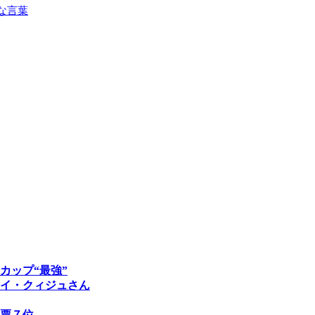
な言葉
カップ“最強”
イ・クィジュさん
票７位