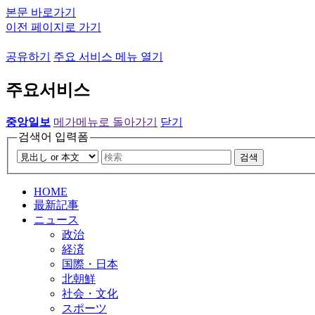
본문 바로가기
이전 페이지로 가기
공유하기
주요 서비스 메뉴 열기
주요서비스
중앙일보
메가메뉴로 돌아가기
닫기
검색어 입력폼
검색
HOME
最新記事
ニュース
政治
経済
国際・日本
北朝鮮
社会・文化
スポーツ