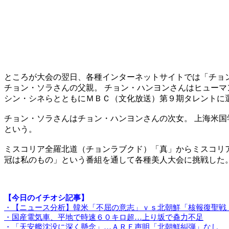
ところが大会の翌日、各種インターネットサイトでは「チョ
チョン・ソラさんの父親。 チョン・ハンヨンさんはヒューマ
シン・シネらとともにＭＢＣ（文化放送）第９期タレントに
チョン・ソラさんはチョン・ハンヨンさんの次女。 上海米国
という。
ミスコリア全羅北道（チョンラブクド）「真」からミスコリ
冠は私のもの」という番組を通して各種美人大会に挑戦した
【今日のイチオシ記事】
・【ニュース分析】韓米「不屈の意志」ｖｓ北朝鮮「核報復聖戦
・国産電気車、平地で時速６０キロ超…上り坂で춂力不足
・「天安艦沈没に深く懸念」…ＡＲＦ声明「北朝鮮糾弾」なし