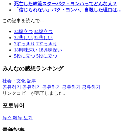
死亡した韓流スターパク・ヨンハってどんな人？
「信じられない」パク・ヨンハ、自殺した理由は…
この記事を読んで…
34
腹立つ
34
腹立つ
32
悲しい
32
悲しい
7
すっきり
7
すっきり
18
興味深い
18
興味深い
5
役に立つ
5
役に立つ
みんなの感想ランキング
社会・文化 記事
공유하기
공유하기
공유하기
공유하기
공유하기
リンクコピーが完了しました。
포토뷰어
뉴스 메뉴 보기
最新記事