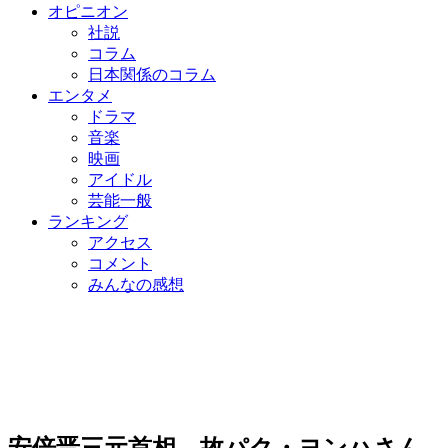
オピニオン
社説
コラム
日本関係のコラム
エンタメ
ドラマ
音楽
映画
アイドル
芸能一般
ランキング
アクセス
コメント
みんなの感想
安倍晋三元首相、故パク・ヨンハさん