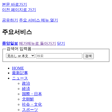
본문 바로가기
이전 페이지로 가기
공유하기
주요 서비스 메뉴 열기
주요서비스
중앙일보
메가메뉴로 돌아가기
닫기
검색어 입력폼
검색
HOME
最新記事
ニュース
政治
経済
国際・日本
北朝鮮
社会・文化
スポーツ