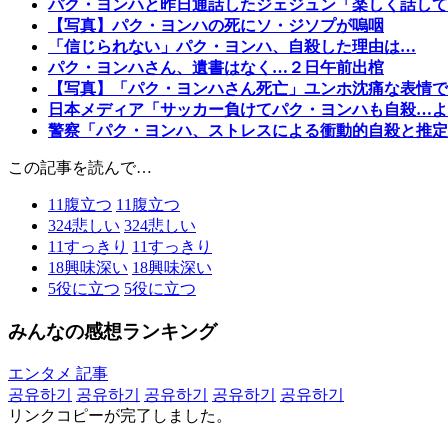
パク・ヨンハと昨日通話したジェジュン「楽しく話して
【写真】パク・ヨンハの死にソ・ジソプが嗚咽
「信じられない」パク・ヨンハ、自殺した理由は…
パク・ヨンハさん、遺書はなく…２日午前出棺
【写真】「パク・ヨンハさん死亡」ユンホ沈痛な表情で
日本メディア「サッカー負けてパク・ヨンハも自殺…よ
警察「パク・ヨンハ、ストレスによる衝動的自殺と推定
この記事を読んで…
11
腹立つ
11
腹立つ
324
悲しい
324
悲しい
11
すっきり
11
すっきり
18
興味深い
18
興味深い
5
役に立つ
5
役に立つ
みんなの感想ランキング
エンタメ 記事
공유하기
공유하기
공유하기
공유하기
공유하기
リンクコピーが完了しました。