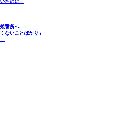
いたのに」
焼香所へ
くないことばかり」
」