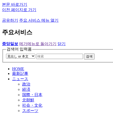
본문 바로가기
이전 페이지로 가기
공유하기
주요 서비스 메뉴 열기
주요서비스
중앙일보
메가메뉴로 돌아가기
닫기
검색어 입력폼
검색
HOME
最新記事
ニュース
政治
経済
国際・日本
北朝鮮
社会・文化
スポーツ