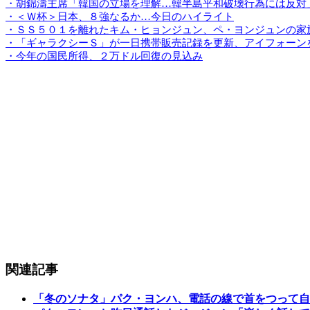
・胡錦濤主席「韓国の立場を理解…韓半島平和破壊行為には反対
・＜Ｗ杯＞日本、８強なるか…今日のハイライト
・ＳＳ５０１を離れたキム・ヒョンジュン、ペ・ヨンジュンの家
・「ギャラクシーＳ」が一日携帯販売記録を更新、アイフォーン
・今年の国民所得、２万ドル回復の見込み
関連記事
「冬のソナタ」パク・ヨンハ、電話の線で首をつって自