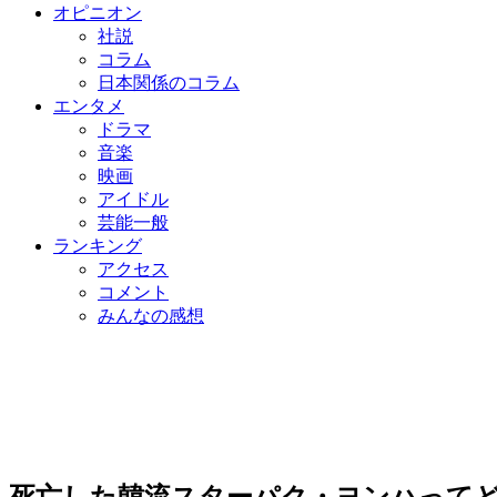
オピニオン
社説
コラム
日本関係のコラム
エンタメ
ドラマ
音楽
映画
アイドル
芸能一般
ランキング
アクセス
コメント
みんなの感想
死亡した韓流スターパク・ヨンハって