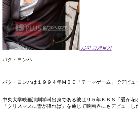
사진 크게보기
パク・ヨンハ
パク・ヨンハは１９９４年ＭＢＣ「テーマゲーム」でデビュ
中央大学映画演劇学科出身である彼は９５年ＫＢＳ「愛が花
「クリスマスに雪が降れば」を通じて映画界にもデビューし