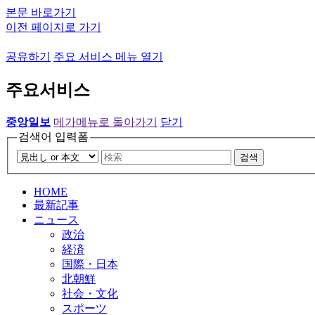
본문 바로가기
이전 페이지로 가기
공유하기
주요 서비스 메뉴 열기
주요서비스
중앙일보
메가메뉴로 돌아가기
닫기
검색어 입력폼
검색
HOME
最新記事
ニュース
政治
経済
国際・日本
北朝鮮
社会・文化
スポーツ