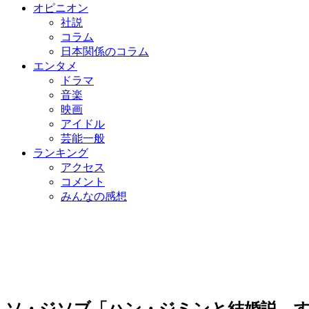
オピニオン
社説
コラム
日本関係のコラム
エンタメ
ドラマ
音楽
映画
アイドル
芸能一般
ランキング
アクセス
コメント
みんなの感想
ソ・ジソブ「ハン・ジミンと結婚説、