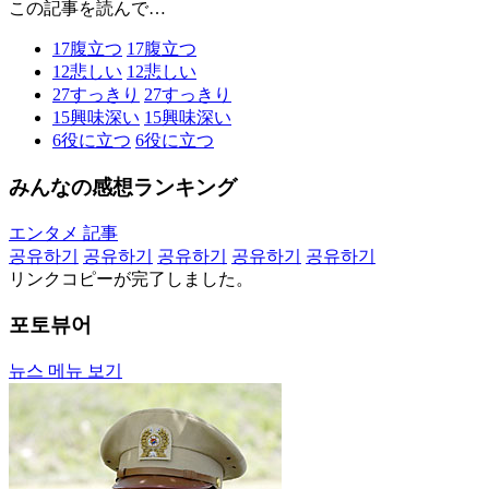
この記事を読んで…
17
腹立つ
17
腹立つ
12
悲しい
12
悲しい
27
すっきり
27
すっきり
15
興味深い
15
興味深い
6
役に立つ
6
役に立つ
みんなの感想ランキング
エンタメ 記事
공유하기
공유하기
공유하기
공유하기
공유하기
リンクコピーが完了しました。
포토뷰어
뉴스 메뉴 보기