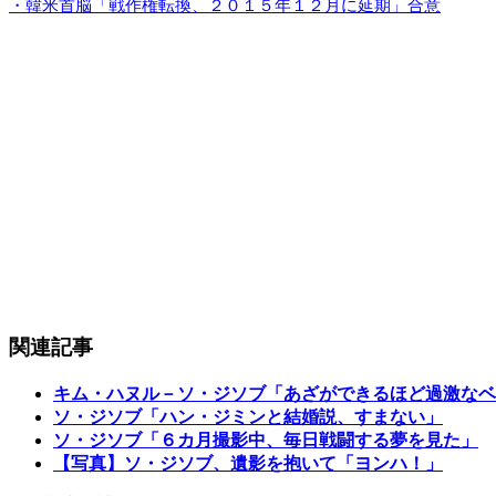
・韓米首脳「戦作権転換、２０１５年１２月に延期」合意
関連記事
キム・ハヌル－ソ・ジソブ「あざができるほど過激なベ
ソ・ジソブ「ハン・ジミンと結婚説、すまない」
ソ・ジソブ「６カ月撮影中、毎日戦闘する夢を見た」
【写真】ソ・ジソブ、遺影を抱いて「ヨンハ！」