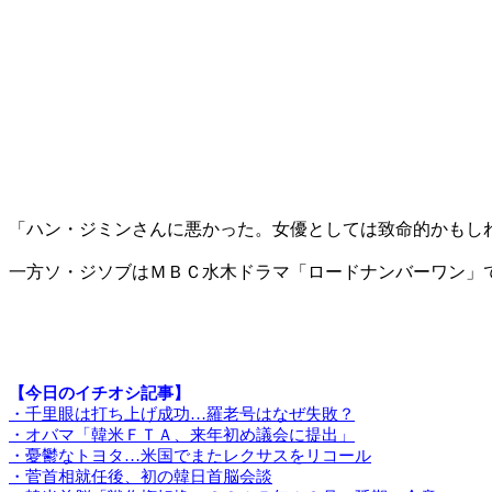
「ハン・ジミンさんに悪かった。女優としては致命的かもし
一方ソ・ジソブはＭＢＣ水木ドラマ「ロードナンバーワン」
【今日のイチオシ記事】
・千里眼は打ち上げ成功…羅老号はなぜ失敗？
・オバマ「韓米ＦＴＡ、来年初め議会に提出」
・憂鬱なトヨタ…米国でまたレクサスをリコール
・菅首相就任後、初の韓日首脳会談