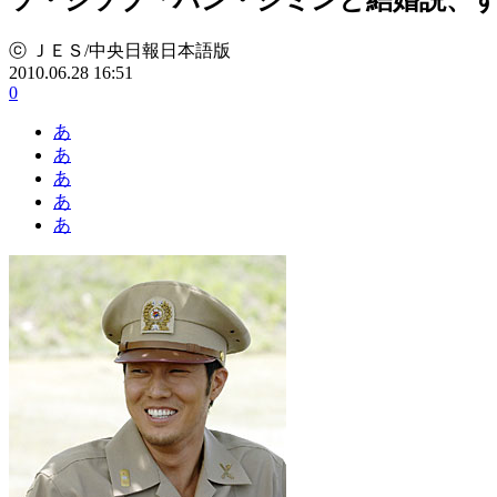
ⓒ ＪＥＳ/中央日報日本語版
2010.06.28 16:51
0
あ
あ
あ
あ
あ