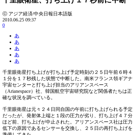
ⓒ アジア経済/中央日報日本語版
2010.06.25 09:37
0
あ
あ
あ
あ
あ
千里眼衛星打ち上げが打ち上げ予定時刻の２５日午前６時４
１分を１７秒残した状態で中断した。南米フランス領ギアナ
宇宙センターと打ち上げ担当のアリアンスペース
（Arianespace）社、韓国航空宇宙研究院など関係者たちは正
確な状況を調べている。
千里眼衛星は元々２４日同自国の午前に打ち上げられる予定
だったが、発射体上端と１段の圧力が劣り、打ち上げ４７分
ほど前、打ち上げが中止された。アリアンスペース社は圧力
低下の原因であるセンサーを交換し、２５日の再打ち上げを
準備してきた。