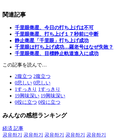
関連記事
千里眼衛星、今日の打ち上げは不可
千里眼衛星、打ち上げ１７秒前に中断
静止衛星「千里眼」打ち上げ成功
千里眼は打ち上げ成功…羅老号はなぜ失敗？
千里眼衛星、目標静止軌道進入に成功
この記事を読んで…
2
腹立つ
2
腹立つ
0
悲しい
0
悲しい
1
すっきり
1
すっきり
19
興味深い
19
興味深い
0
役に立つ
0
役に立つ
みんなの感想ランキング
経済 記事
공유하기
공유하기
공유하기
공유하기
공유하기