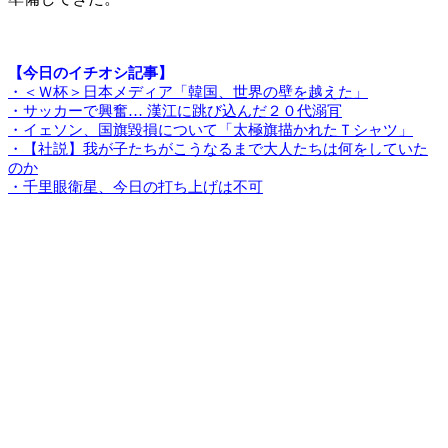
【今日のイチオシ記事】
・＜Ｗ杯＞日本メディア「韓国、世界の壁を越えた」
・サッカーで興奮… 漢江に跳び込んだ２０代溺肎
・イェソン、国旗毀損について「太極旗描かれたＴシャツ」
・【社説】我が子たちがこうなるまで大人たちは何をしていた
のか
・千里眼衛星、今日の打ち上げは不可