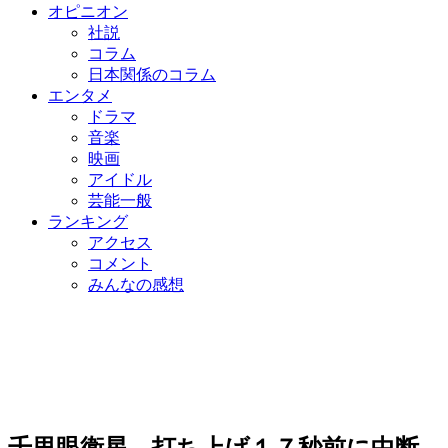
オピニオン
社説
コラム
日本関係のコラム
エンタメ
ドラマ
音楽
映画
アイドル
芸能一般
ランキング
アクセス
コメント
みんなの感想
千里眼衛星、打ち上げ１７秒前に中断