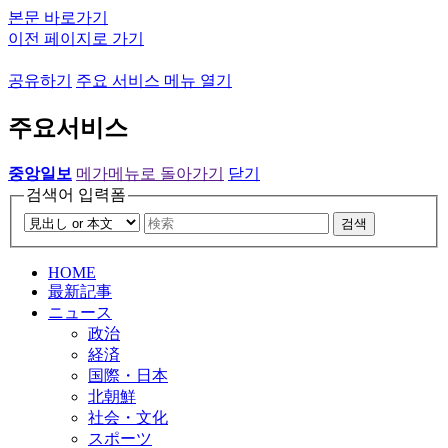
본문 바로가기
이전 페이지로 가기
공유하기
주요 서비스 메뉴 열기
주요서비스
중앙일보
메가메뉴로 돌아가기
닫기
검색어 입력폼
검색
HOME
最新記事
ニュース
政治
経済
国際・日本
北朝鮮
社会・文化
スポーツ