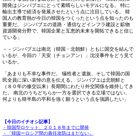
開発はジンバブエにとって素晴らしいモデルになる。 特に
輸出主導で経済を発展させたという点に注目している。 韓
国人の教育熱が今日の韓国をつくったという点を知ったのも
重要だ。 ジンバブエの道路・通信などインフラ建設と鉱物
資源開発分野で、韓国企業と互恵的未来を開拓できると信じ
ている」
－－ジンバブエは南北（韓国・北朝鮮）ともに国交を結んで
いるが、今回の「天安（チョンアン）」沈没事件をどう見て
いるか。
「あまりも不幸な事件だ。 犠牲者と遺族、そして韓国の国
民全員に深い哀悼の意を伝える。 ジンバブエは北朝鮮と
（８０年の修交以来）長期間にわたり外交関係を維持してき
た。 南北のうちどちらか一方を選択できる立場ではない。
何よりも韓半島の平和を強く願うという点を強調したい」
【今日のイチオシ記事】
・韓国型ロケット、２０１８年までに開発
・「韓国ーロシア間の責任攻防はまだない」