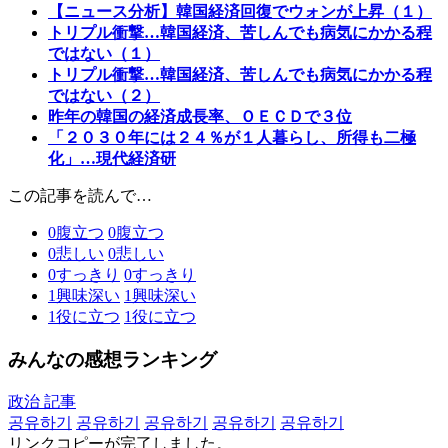
【ニュース分析】韓国経済回復でウォンが上昇（１）
トリプル衝撃…韓国経済、苦しんでも病気にかかる程
ではない（１）
トリプル衝撃…韓国経済、苦しんでも病気にかかる程
ではない（２）
昨年の韓国の経済成長率、ＯＥＣＤで３位
「２０３０年には２４％が１人暮らし、所得も二極
化」…現代経済研
この記事を読んで…
0
腹立つ
0
腹立つ
0
悲しい
0
悲しい
0
すっきり
0
すっきり
1
興味深い
1
興味深い
1
役に立つ
1
役に立つ
みんなの感想ランキング
政治 記事
공유하기
공유하기
공유하기
공유하기
공유하기
リンクコピーが完了しました。