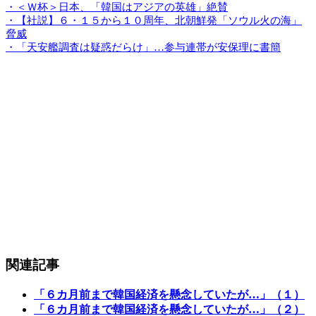
・＜Ｗ杯＞日本、「韓国はアジアの英雄」絶賛
・【社説】６・１５から１０周年、北朝鮮発「ソウル火の海」
脅威
・「天安艦調査は疑惑だらけ」…参与連帯が安保理に書簡
関連記事
「６カ月前まで韓国経済を懸念していたが…」（１）
「６カ月前まで韓国経済を懸念していたが…」（２）