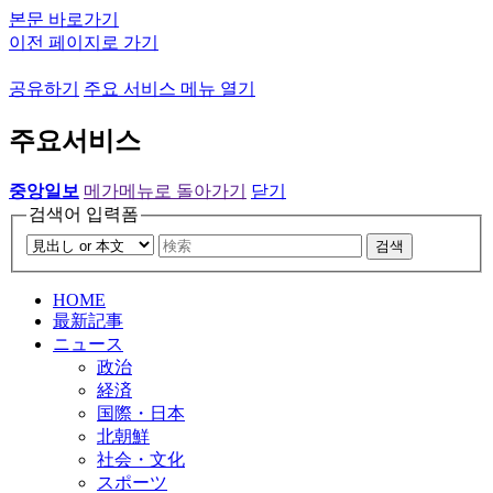
본문 바로가기
이전 페이지로 가기
공유하기
주요 서비스 메뉴 열기
주요서비스
중앙일보
메가메뉴로 돌아가기
닫기
검색어 입력폼
검색
HOME
最新記事
ニュース
政治
経済
国際・日本
北朝鮮
社会・文化
スポーツ