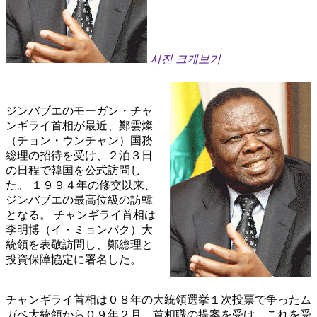
사진 크게보기
ジンバブエのモーガン・チャ
ンギライ首相が最近、鄭雲燦
（チョン・ウンチャン）国務
総理の招待を受け、２泊３日
の日程で韓国を公式訪問し
た。 １９９４年の修交以来、
ジンバブエの最高位級の訪韓
となる。 チャンギライ首相は
李明博（イ・ミョンバク）大
統領を表敬訪問し、鄭総理と
投資保障協定に署名した。
チャンギライ首相は０８年の大統領選挙１次投票で争ったム
ガベ大統領から０９年２月、首相職の提案を受け、これを受