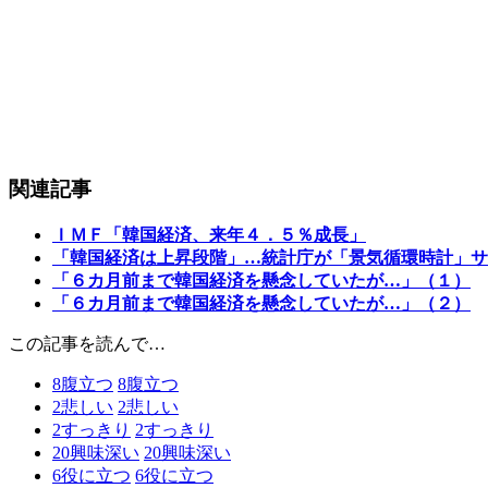
関連記事
ＩＭＦ「韓国経済、来年４．５％成長」
「韓国経済は上昇段階」…統計庁が「景気循環時計」サ
「６カ月前まで韓国経済を懸念していたが…」（１）
「６カ月前まで韓国経済を懸念していたが…」（２）
この記事を読んで…
8
腹立つ
8
腹立つ
2
悲しい
2
悲しい
2
すっきり
2
すっきり
20
興味深い
20
興味深い
6
役に立つ
6
役に立つ