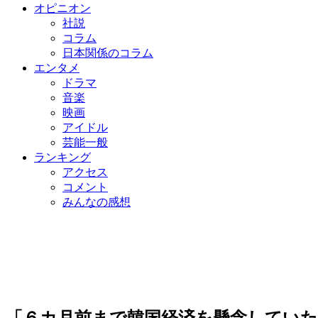
オピニオン
社説
コラム
日本関係のコラム
エンタメ
ドラマ
音楽
映画
アイドル
芸能一般
ランキング
アクセス
コメント
みんなの感想
「６カ月前まで韓国経済を懸念していた