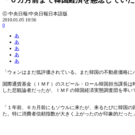
ⓒ 中央日報/中央日報日本語版
2010.01.05 10:56
0
あ
あ
あ
あ
あ
「ウォンはまだ低評価されている。また韓国の不動産価格に
国際通貨基金（ＩＭＦ）のスビール・ロール韓国担当課長は
した悲観論者だったが、ＩＭＦの韓国経済実態調査団を率い
「１年前、６カ月前にもソウルに来たが、来るたびに韓国の
た。特に消費者信頼指数が大きく上がったのが印象的だった