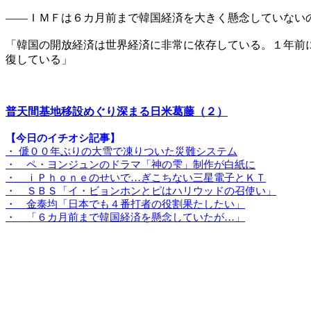
――ＩＭＦは６カ月前まで韓国経済を大きく懸念していない
「韓国の開放経済は世界経済に非常に依存している。１年前
復している」
普天間基地移設めぐり深まる日米葛藤（２）
【今日のイチオシ記事】
・ 傂００年ぶりの大雪で凍りついた災難システム
・ ペ・ヨンジュンのドラマ「神の雫」制作が白紙に
・ ｉＰｈｏｎｅのせいで…ぎこちない三星電子とＫＴ
・ ＳＢＳ「イ・ビョンホンとピはハリウッドの召使い」
・ 金泰均「日本でも４番打者の役割果たしたい」
・ 「６カ月前まで韓国経済を懸念していたが…」