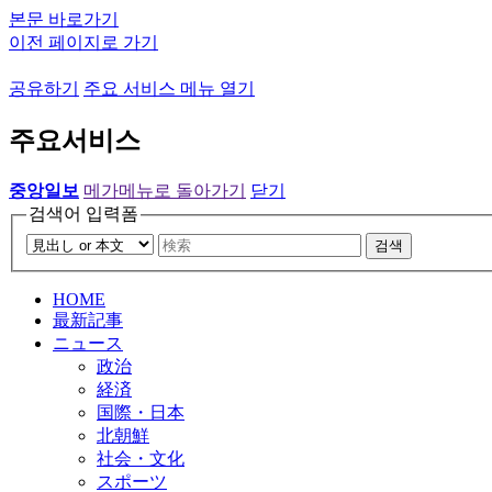
본문 바로가기
이전 페이지로 가기
공유하기
주요 서비스 메뉴 열기
주요서비스
중앙일보
메가메뉴로 돌아가기
닫기
검색어 입력폼
검색
HOME
最新記事
ニュース
政治
経済
国際・日本
北朝鮮
社会・文化
スポーツ