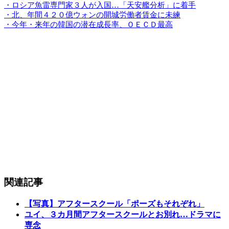
・ロシア魚雷専門家３人が入国…「天安艦分析」に着手
・北、年間４２０億ウォンの開城労働者賃金に未練
・今年・来年の韓国の潜在成長率、ＯＥＣＤ最高
関連記事
【写真】アフタースクール「ポーズもそれぞれ」
ユイ、３カ月間アフタースクールとお別れ…ドラマに
専念