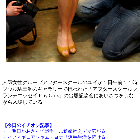
人気女性グループアフタースクールのユイが１日午前１１時
ソウル駅三洞のギャラリーで行われた「アフタースクールブ
ランチエッセイ Play Girlz」の出版記念会にあいさつをしな
がら入場している
【今日のイチオシ記事】
・「明日かあさって戦争」…選挙控えデマ広がる
・＜フィギュア＞キム・ヨナ「選手生活を続ける」