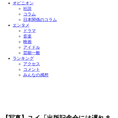
オピニオン
社説
コラム
日本関係のコラム
エンタメ
ドラマ
音楽
映画
アイドル
芸能一般
ランキング
アクセス
コメント
みんなの感想
【写真】ユイ「出版記念会には遅れま