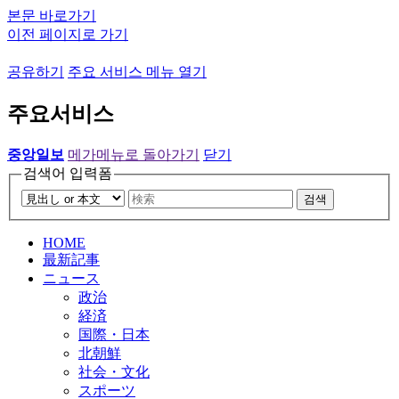
본문 바로가기
이전 페이지로 가기
공유하기
주요 서비스 메뉴 열기
주요서비스
중앙일보
메가메뉴로 돌아가기
닫기
검색어 입력폼
검색
HOME
最新記事
ニュース
政治
経済
国際・日本
北朝鮮
社会・文化
スポーツ