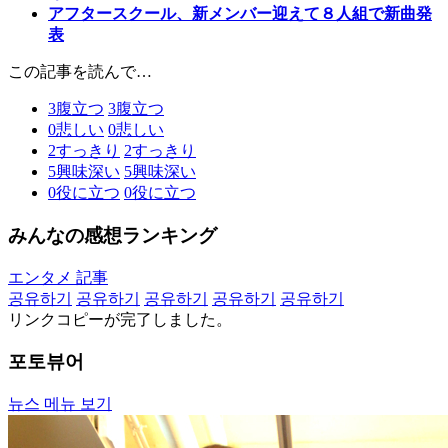
アフタースクール、新メンバー迎えて８人組で新曲発
表
この記事を読んで…
3
腹立つ
3
腹立つ
0
悲しい
0
悲しい
2
すっきり
2
すっきり
5
興味深い
5
興味深い
0
役に立つ
0
役に立つ
みんなの感想ランキング
エンタメ 記事
공유하기
공유하기
공유하기
공유하기
공유하기
リンクコピーが完了しました。
포토뷰어
뉴스 메뉴 보기