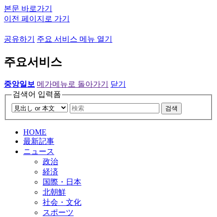
본문 바로가기
이전 페이지로 가기
공유하기
주요 서비스 메뉴 열기
주요서비스
중앙일보
메가메뉴로 돌아가기
닫기
검색어 입력폼
검색
HOME
最新記事
ニュース
政治
経済
国際・日本
北朝鮮
社会・文化
スポーツ