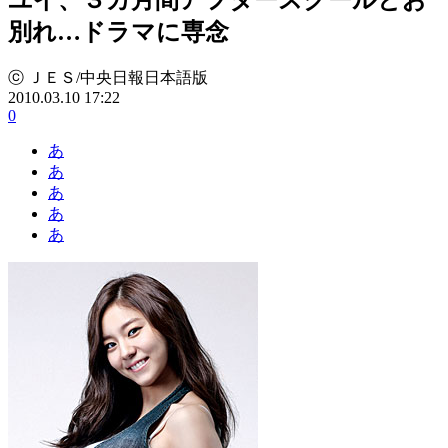
別れ…ドラマに専念
ⓒ ＪＥＳ/中央日報日本語版
2010.03.10 17:22
0
あ
あ
あ
あ
あ