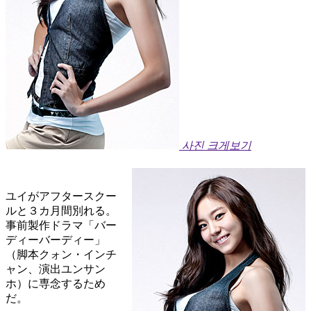
사진 크게보기
ユイがアフタースクー
ルと３カ月間別れる。
事前製作ドラマ「バー
ディーバーディー」
（脚本クォン・インチ
ャン、演出ユンサン
ホ）に専念するため
だ。