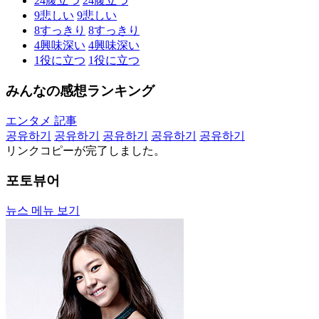
24
腹立つ
24
腹立つ
9
悲しい
9
悲しい
8
すっきり
8
すっきり
4
興味深い
4
興味深い
1
役に立つ
1
役に立つ
みんなの感想ランキング
エンタメ 記事
공유하기
공유하기
공유하기
공유하기
공유하기
リンクコピーが完了しました。
포토뷰어
뉴스 메뉴 보기