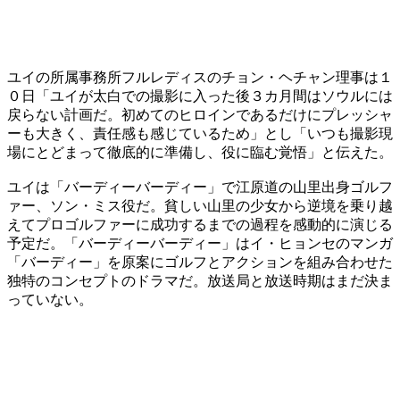
ユイの所属事務所フルレディスのチョン・ヘチャン理事は１
０日「ユイが太白での撮影に入った後３カ月間はソウルには
戻らない計画だ。初めてのヒロインであるだけにプレッシャ
ーも大きく、責任感も感じているため」とし「いつも撮影現
場にとどまって徹底的に準備し、役に臨む覚悟」と伝えた。
ユイは「バーディーバーディー」で江原道の山里出身ゴルフ
ァー、ソン・ミス役だ。貧しい山里の少女から逆境を乗り越
えてプロゴルファーに成功するまでの過程を感動的に演じる
予定だ。「バーディーバーディー」はイ・ヒョンセのマンガ
「バーディー」を原案にゴルフとアクションを組み合わせた
独特のコンセプトのドラマだ。放送局と放送時期はまだ決ま
っていない。