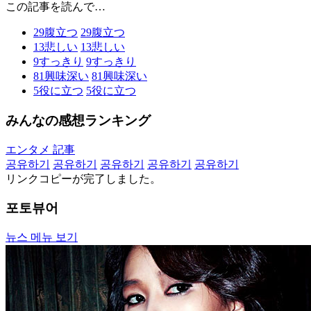
この記事を読んで…
29
腹立つ
29
腹立つ
13
悲しい
13
悲しい
9
すっきり
9
すっきり
81
興味深い
81
興味深い
5
役に立つ
5
役に立つ
みんなの感想ランキング
エンタメ 記事
공유하기
공유하기
공유하기
공유하기
공유하기
リンクコピーが完了しました。
포토뷰어
뉴스 메뉴 보기