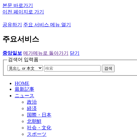
본문 바로가기
이전 페이지로 가기
공유하기
주요 서비스 메뉴 열기
주요서비스
중앙일보
메가메뉴로 돌아가기
닫기
검색어 입력폼
검색
HOME
最新記事
ニュース
政治
経済
国際・日本
北朝鮮
社会・文化
スポーツ