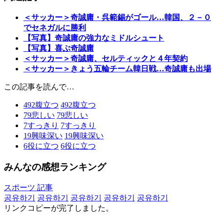
＜サッカー＞奇誠庸・呉範錫がゴール…韓国、２－０
でセネガルに勝利
【写真】奇誠庸の強力なミドルシュート
【写真】喜ぶ奇誠庸
＜サッカー＞奇誠庸、セルティックと４年契約
＜サッカー＞きょう五輪チーム韓日戦…奇誠庸も出場
この記事を読んで…
492
腹立つ
492
腹立つ
79
悲しい
79
悲しい
7
すっきり
7
すっきり
19
興味深い
19
興味深い
6
役に立つ
6
役に立つ
みんなの感想ランキング
スポーツ 記事
공유하기
공유하기
공유하기
공유하기
공유하기
リンクコピーが完了しました。