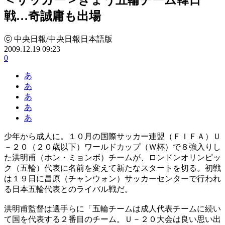
戦…奇誠庸も出場
ⓒ 中央日報/中央日報日本語版
2009.12.19 09:23
0
あ
あ
あ
あ
あ
少年から成人に。１０月の国際サッカー連盟（ＦＩＦＡ）Ｕ
－２０（２０歳以下）ワールドカップ（Ｗ杯）で８強入りし
た洪明甫（ホン・ミョンボ）チームが、ロンドンオリンピッ
ク（五輪）代表に名前を変えて新たなスタートを切る。初戦
は１９日に昌原（チャンウォン）サッカーセンターで行われ
る日本五輪代表とのライバル戦だ。
洪明甫監督は選手らに「五輪チームは成人代表チームに続い
て国を代表する２番目のチーム。Ｕ－２０大会は良い思い出