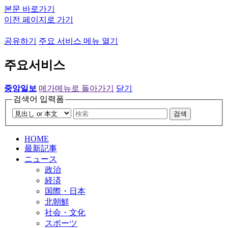
본문 바로가기
이전 페이지로 가기
공유하기
주요 서비스 메뉴 열기
주요서비스
중앙일보
메가메뉴로 돌아가기
닫기
검색어 입력폼
검색
HOME
最新記事
ニュース
政治
経済
国際・日本
北朝鮮
社会・文化
スポーツ