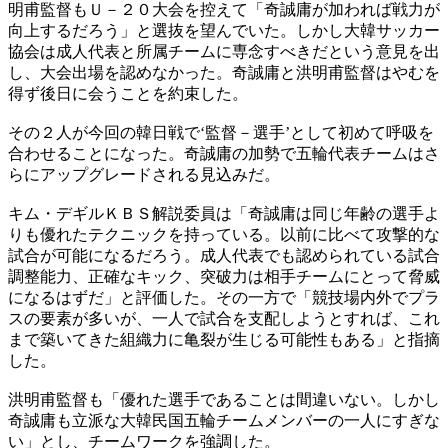
明甫監督もＵ－２０大会を控えて「奇誠庸が加われば戦力が
向上するだろう」と選抜を望んでいた。しかし大韓サッカー
協会は成人代表と所属チームに専念すべきだという意見を出
し、大会出場を認めなかった。奇誠庸と洪明甫監督はやむを
得ず後日に会うことを約束した。
その２人が今回の韓日戦で‘監督－選手’として初めて呼吸を
合わせることになった。奇誠庸の加勢で五輪代表チームはさ
らにアップグレードされる見込みだ。
キム・デギルＫＢＳ解説委員は「奇誠庸は同じ年齢の選手よ
りも優れたテクニックを持っている。以前に比べて攻撃的な
試合が可能になるだろう。成人代表でも認められている試合
調整能力、正確なキック、突破力は相手チームにとって脅威
になるはずだ」と評価した。その一方で「競技場内外でプラ
スの要素が多いが、一人で試合を支配しようとすれば、これ
まで築いてきた組織力に亀裂が生じる可能性もある」と指摘
した。
洪明甫監督も「優れた選手であることは間違いない。しかし
奇誠庸も立派な大韓民国五輪チームメンバーの一人にすぎな
い」とし、チームワークを強調した。