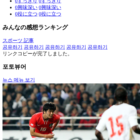
0
すっきり
0
すっきり
0
興味深い
0
興味深い
0
役に立つ
0
役に立つ
みんなの感想ランキング
スポーツ 記事
공유하기
공유하기
공유하기
공유하기
공유하기
リンクコピーが完了しました。
포토뷰어
뉴스 메뉴 보기