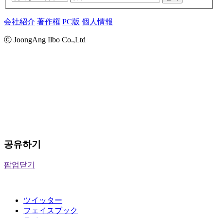
会社紹介
著作権
PC版
個人情報
ⓒ JoongAng Ilbo Co.,Ltd
공유하기
팝업닫기
ツイッター
フェイスブック