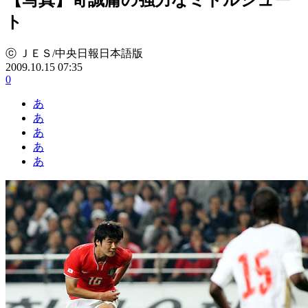
ト
ⓒ ＪＥＳ/中央日報日本語版
2009.10.15 07:35
0
あ
あ
あ
あ
あ