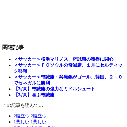
関連記事
＜サッカー＞横浜マリノス、奇誠庸の獲得に関心
＜サッカー＞ＦＣソウルの奇誠庸、１月にセルティッ
ク移籍
＜サッカー＞奇誠庸・呉範錫がゴール…韓国、２－０
でセネガルに勝利
【写真】奇誠庸の強力なミドルシュート
【写真】喜ぶ奇誠庸
この記事を読んで…
2
腹立つ
2
腹立つ
1
悲しい
1
悲しい