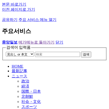
본문 바로가기
이전 페이지로 가기
공유하기
주요 서비스 메뉴 열기
주요서비스
중앙일보
메가메뉴로 돌아가기
닫기
검색어 입력폼
검색
HOME
最新記事
ニュース
政治
経済
国際・日本
北朝鮮
社会・文化
スポーツ