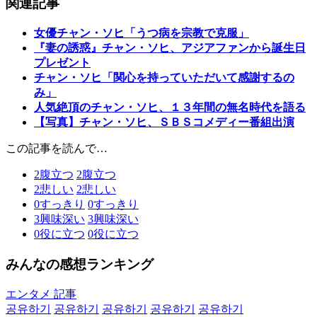
関連記事
女優チャン・ソヒ「うつ病を宗教で克服」
『妻の誘惑』チャン・ソヒ、アジアファンから誕生日
プレゼント
チャン・ソヒ「関心を持っていただいて感謝するの
み」
人気絶頂のチャン・ソヒ、１３年間の無名時代を語る
【写真】チャン・ソヒ、ＳＢＳコメディー番組出演
この記事を読んで…
2
腹立つ
2
腹立つ
2
悲しい
2
悲しい
0
すっきり
0
すっきり
3
興味深い
3
興味深い
0
役に立つ
0
役に立つ
みんなの感想ランキング
エンタメ 記事
공유하기
공유하기
공유하기
공유하기
공유하기