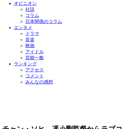
オピニオン
社説
コラム
日本関係のコラム
エンタメ
ドラマ
音楽
映画
アイドル
芸能一般
ランキング
アクセス
コメント
みんなの感想
チャン・ソヒ、馮小剛監督からラブコ