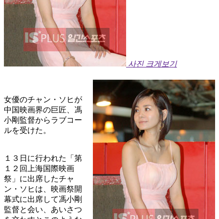
사진 크게보기
女優のチャン・ソヒが
中国映画界の巨匠、馮
小剛監督からラブコー
ルを受けた。
１３日に行われた「第
１２回上海国際映画
祭」に出席したチャ
ン・ソヒは、映画祭開
幕式に出席して馮小剛
監督と会い、あいさつ