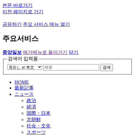
본문 바로가기
이전 페이지로 가기
공유하기
주요 서비스 메뉴 열기
주요서비스
중앙일보
메가메뉴로 돌아가기
닫기
검색어 입력폼
검색
HOME
最新記事
ニュース
政治
経済
国際・日本
北朝鮮
社会・文化
スポーツ