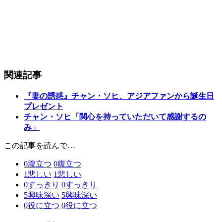
関連記事
『妻の誘惑』チャン・ソヒ、アジアファンから誕生日
プレゼント
チャン・ソヒ「関心を持っていただいて感謝するの
み」
この記事を読んで…
0
腹立つ
0
腹立つ
1
悲しい
1
悲しい
0
すっきり
0
すっきり
5
興味深い
5
興味深い
0
役に立つ
0
役に立つ