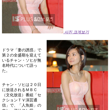
사진 크게보기
ドラマ「妻の誘惑」で
第２の全盛期を迎えて
いるチャン・ソヒが無
名時代について語っ
た。
チャン・ソヒは２０日
に放送されるＭＢＣ
（文化放送）番組「セ
クションＴＶ演芸通
信」で、「人魚姫」の