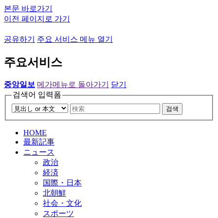
본문 바로가기
이전 페이지로 가기
공유하기
주요 서비스 메뉴 열기
주요서비스
중앙일보
메가메뉴로 돌아가기
닫기
검색어 입력폼
검색
HOME
最新記事
ニュース
政治
経済
国際・日本
北朝鮮
社会・文化
スポーツ