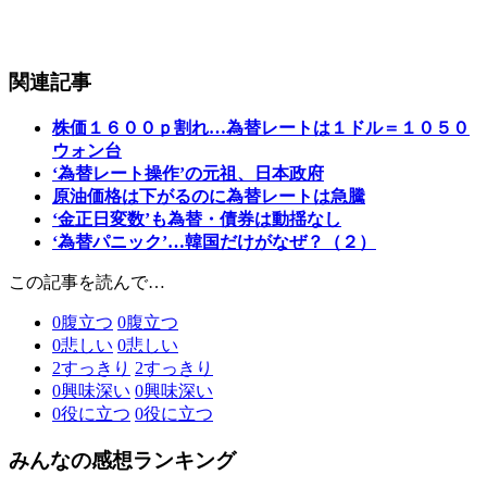
関連記事
株価１６００ｐ割れ…為替レートは１ドル＝１０５０
ウォン台
‘為替レート操作’の元祖、日本政府
原油価格は下がるのに為替レートは急騰
‘金正日変数’も為替・債券は動揺なし
‘為替パニック’…韓国だけがなぜ？（２）
この記事を読んで…
0
腹立つ
0
腹立つ
0
悲しい
0
悲しい
2
すっきり
2
すっきり
0
興味深い
0
興味深い
0
役に立つ
0
役に立つ
みんなの感想ランキング