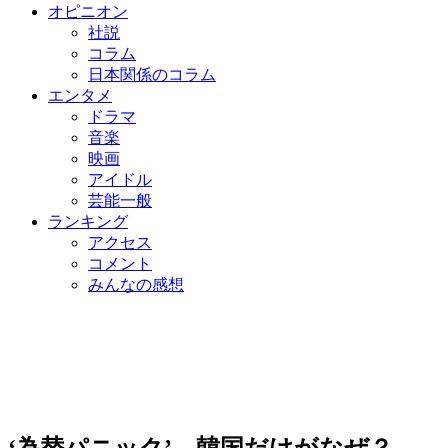
オピニオン
社説
コラム
日本関係のコラム
エンタメ
ドラマ
音楽
映画
アイドル
芸能一般
ランキング
アクセス
コメント
みんなの感想
‘為替パニック’…韓国だけがなぜ？