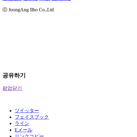
ⓒ JoongAng Ilbo Co.,Ltd
공유하기
팝업닫기
ツイッター
フェイスブック
ライン
Eメール
リンクコピー