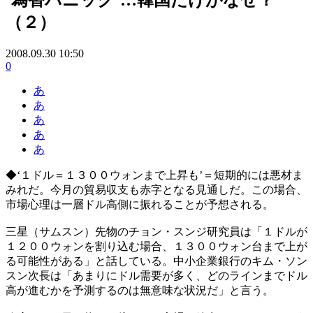
（２）
2008.09.30 10:50
0
あ
あ
あ
あ
あ
◆‘１ドル＝１３００ウォンまで上昇も’＝短期的には悪材ま
みれだ。今月の貿易収支も赤字となる見通しだ。この場合、
市場心理は一層ドル高側に振れることが予想される。
三星（サムスン）先物のチョン・スンジ研究員は「１ドルが
１２００ウォンを割り込む場合、１３００ウォン台まで上が
る可能性がある」と話している。中小企業銀行のキム・ソン
スン次長は「あまりにドル需要が多く、どのラインまでドル
高が進むかを予測するのは無意味な状況だ」と言う。