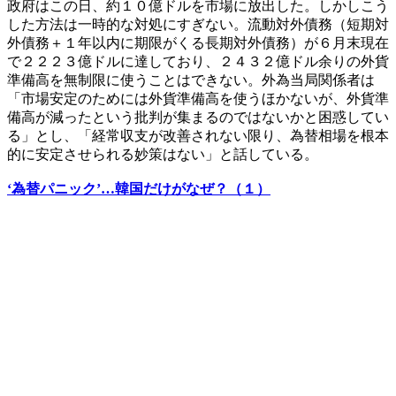
政府はこの日、約１０億ドルを市場に放出した。しかしこう
した方法は一時的な対処にすぎない。流動対外債務（短期対
外債務＋１年以内に期限がくる長期対外債務）が６月末現在
で２２２３億ドルに達しており、２４３２億ドル余りの外貨
準備高を無制限に使うことはできない。外為当局関係者は
「市場安定のためには外貨準備高を使うほかないが、外貨準
備高が減ったという批判が集まるのではないかと困惑してい
る」とし、「経常収支が改善されない限り、為替相場を根本
的に安定させられる妙策はない」と話している。
‘為替パニック’…韓国だけがなぜ？（１）