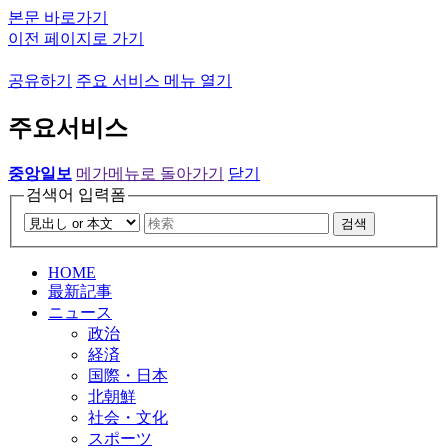
본문 바로가기
이전 페이지로 가기
공유하기
주요 서비스 메뉴 열기
주요서비스
중앙일보
메가메뉴로 돌아가기
닫기
검색어 입력폼
검색
HOME
最新記事
ニュース
政治
経済
国際・日本
北朝鮮
社会・文化
スポーツ