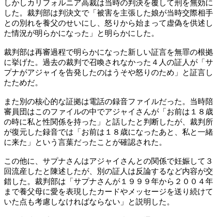
しかしカリフォルニア高裁は当時の判決を覆して刑を無効に
した。裁判部は判決文で「被害を主張した娘が当時交際相手
との別れを養父のせいにし、怒りから始まって虚偽を供述し
た情況が明らかになった」と明らかにした。
裁判部は再審過程で明らかになった新しい証言を無罪の根拠
に挙げた。過去の裁判で召喚されなかった４人の証人が「サ
プナがアジャイを告発したのはうそや怒りのため」と証言し
たためだ。
また別の核心的な証拠は電話の録音ファイルだった。当時陪
審員団はこのファイルの中でアジャイさんが「お前は１８歳
の時に私と性関係を持った」と話したと判断したが、裁判所
が復元した録音では「お前は１８歳になったあと、私と一緒
に来た」という言葉だったことが確認された。
この他に、サプナさんはアジャイさんとの関係で妊娠して３
回流産したと陳述したが、別の証人は反論するなど内容が交
錯した。裁判部は「サプナさんが１９９９年から２００４年
まで養父母に愛を表現したカードやメッセージを送り続けて
いた点も考慮しなければならない」と説明した。