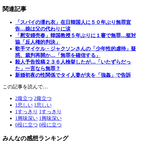
関連記事
「スパイの濡れ衣」在日韓国人に５０年ぶり無罪宣
告…娘は父の代わりに涙
「慰安婦売春」韓国教授５年ぶりに１審で無罪…挺対
協「反人権的判決」
歌手マイケル・ジャクソンさんの「少年性的虐待」疑
惑、裁判再開か…「無罪を確信する」
殺人予告投稿２３６人検挙したが…「いたずらだっ
た」一言なら無罪？
新婚初夜の性関係でタイ人妻が夫を「強姦」で告訴
この記事を読んで…
2
腹立つ
2
腹立つ
1
悲しい
1
悲しい
1
すっきり
1
すっきり
1
興味深い
1
興味深い
0
役に立つ
0
役に立つ
みんなの感想ランキング