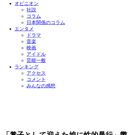
オピニオン
社説
コラム
日本関係のコラム
エンタメ
ドラマ
音楽
映画
アイドル
芸能一般
ランキング
アクセス
コメント
みんなの感想
「養子として迎えた娘に性的暴行」懲