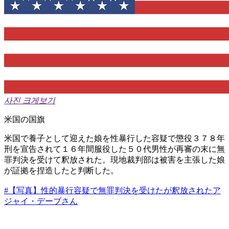
사진 크게보기
米国の国旗
米国で養子として迎えた娘を性暴行した容疑で懲役３７８年
刑を宣告されて１６年間服役した５０代男性が再審の末に無
罪判決を受けて釈放された。現地裁判部は被害を主張した娘
が証拠を捏造したと判断した。
#【写真】性的暴行容疑で無罪判決を受けたが釈放されたア
ジャイ・デーブさん