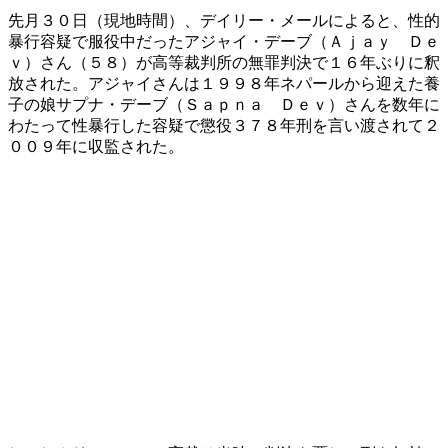
先月３０日（現地時間）、デイリー・メールによると、性的
暴行容疑で服役中だったアジャイ・デーブ（Ａｊａｙ Ｄｅ
ｖ）さん（５８）が高等裁判所の無罪判決で１６年ぶりに釈
放された。アジャイさんは１９９８年ネパールから迎えた養
子の娘サプナ・デーブ（Ｓａｐｎａ Ｄｅｖ）さんを数年に
わたって性暴行した容疑で懲役３７８年刑を言い渡されて２
００９年に収監された。