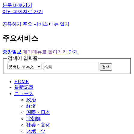
본문 바로가기
이전 페이지로 가기
공유하기
주요 서비스 메뉴 열기
주요서비스
중앙일보
메가메뉴로 돌아가기
닫기
검색어 입력폼
검색
HOME
最新記事
ニュース
政治
経済
国際・日本
北朝鮮
社会・文化
スポーツ