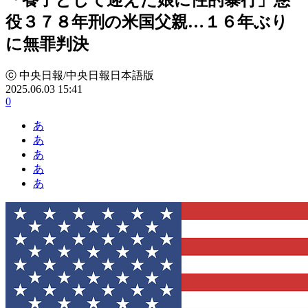
役３７８年刑の米国父親…１６年ぶり
に無罪判決
ⓒ 中央日報/中央日報日本語版
2025.06.03 15:41
0
あ
あ
あ
あ
あ