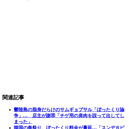
関連記事
鬱陵島の脂身だらけのサムギョプサル「ぼったくり論
争」… 店主が謝罪「チゲ用の肩肉を誤って出してし
まった」
韓国の春祭り、ぼったくり料金が蔓延…「スンデ６ピ