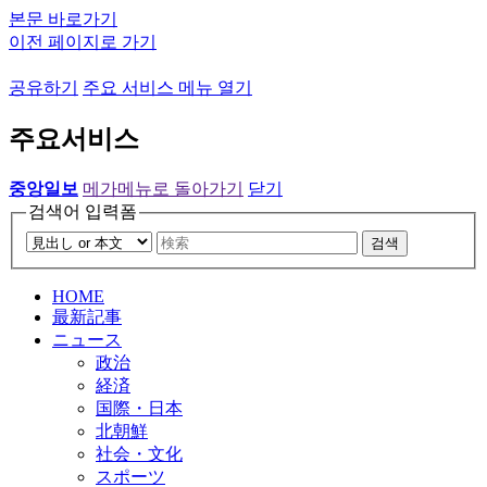
본문 바로가기
이전 페이지로 가기
공유하기
주요 서비스 메뉴 열기
주요서비스
중앙일보
메가메뉴로 돌아가기
닫기
검색어 입력폼
검색
HOME
最新記事
ニュース
政治
経済
国際・日本
北朝鮮
社会・文化
スポーツ