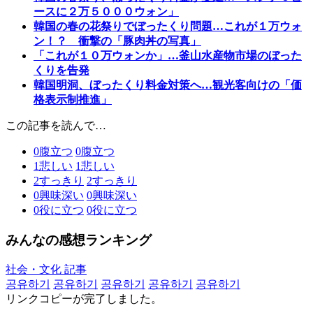
ースに２万５０００ウォン」
韓国の春の花祭りでぼったくり問題…これが１万ウォ
ン！？ 衝撃の「豚肉丼の写真」
「これが１０万ウォンか」…釜山水産物市場のぼった
くりを告発
韓国明洞、ぼったくり料金対策へ…観光客向けの「価
格表示制推進」
この記事を読んで…
0
腹立つ
0
腹立つ
1
悲しい
1
悲しい
2
すっきり
2
すっきり
0
興味深い
0
興味深い
0
役に立つ
0
役に立つ
みんなの感想ランキング
社会・文化 記事
공유하기
공유하기
공유하기
공유하기
공유하기
リンクコピーが完了しました。