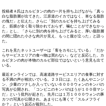
投稿者Ａ氏はカルビタンの肉の一片を持ち上げながら「真っ
白な脂肪層が出てきた。江原道のイカではなく、単なる脂肪
の塊だ」と伝えた。さらに「別のカルビを持ち上げてみる
と、筋膜が全く取り除かれておらず、噛むことができなかっ
た」とし、「さらに別の肉を持ち上げてみると、厚い脂肪層
の間に隠れた小さな肉片が見え、もっと腹が立った」と語っ
た。
これを見たネットユーザーは「客をカモにしている」「だか
らサービスエリアの食べ物は買わない」などと反応した。カ
ルビタンの肉が本物のカルビ部位ではないという意見も出て
いる。
最近オンラインでは、高速道路サービスエリアの食事に対す
る不満の声が相次いでいる。２３日には、たくあんやニンジ
ン、少量のツナしか入っていない６０００ウォンのキンパの
写真が公開され、「コンビニのキンパのほうが１００倍マシ
だ」という批判が起きた。先月には１万１０００ウォンの豚
カツの写真が公開され、あまりにも薄くて「スルメフライ
か？」という反応が殺到した。