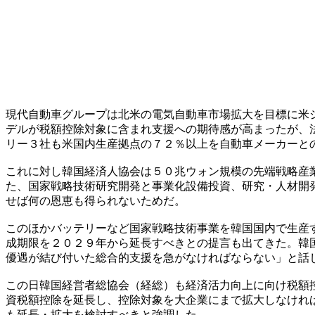
現代自動車グループは北米の電気自動車市場拡大を目標に米
デルが税額控除対象に含まれ支援への期待感が高まったが、
リー３社も米国内生産拠点の７２％以上を自動車メーカーと
これに対し韓国経済人協会は５０兆ウォン規模の先端戦略産
た、国家戦略技術研究開発と事業化設備投資、研究・人材開
せば何の恩恵も得られないためだ。
このほかバッテリーなど国家戦略技術事業を韓国国内で生産
成期限を２０２９年から延長すべきとの提言も出てきた。韓
優遇が結び付いた総合的支援を急がなければならない」と話
この日韓国経営者総協会（経総）も経済活力向上に向け税額
資税額控除を延長し、控除対象を大企業にまで拡大しなけれ
も延長・拡大を検討すべきと強調した。