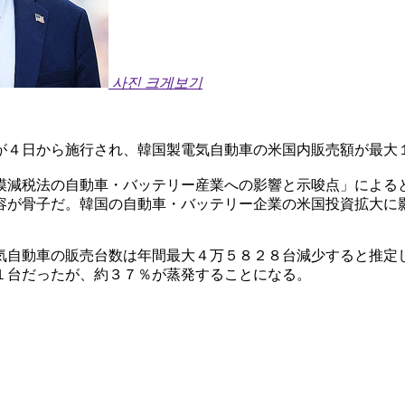
사진 크게보기
が４日から施行され、韓国製電気自動車の米国内販売額が最大
模減税法の自動車・バッテリー産業への影響と示唆点」による
容が骨子だ。韓国の自動車・バッテリー企業の米国投資拡大に
気自動車の販売台数は年間最大４万５８２８台減少すると推定
１台だったが、約３７％が蒸発することになる。