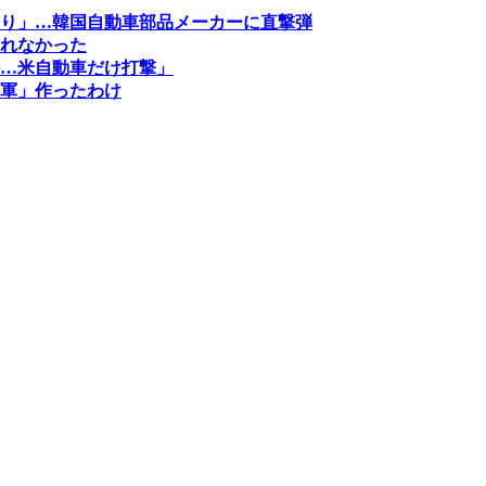
り」…韓国自動車部品メーカーに直撃弾
れなかった
…米自動車だけ打撃」
軍」作ったわけ