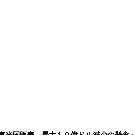
車米国販売、最大１９億ドル減少の懸念