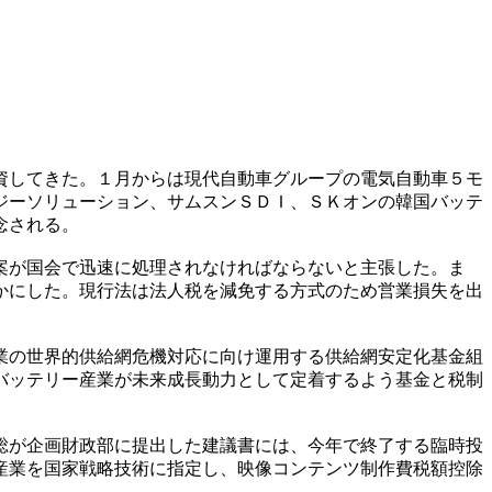
資してきた。１月からは現代自動車グループの電気自動車５モ
ジーソリューション、サムスンＳＤＩ、ＳＫオンの韓国バッテ
念される。
案が国会で迅速に処理されなければならないと主張した。ま
かにした。現行法は法人税を減免する方式のため営業損失を出
業の世界的供給網危機対応に向け運用する供給網安定化基金組
バッテリー産業が未来成長動力として定着するよう基金と税制
総が企画財政部に提出した建議書には、今年で終了する臨時投
産業を国家戦略技術に指定し、映像コンテンツ制作費税額控除