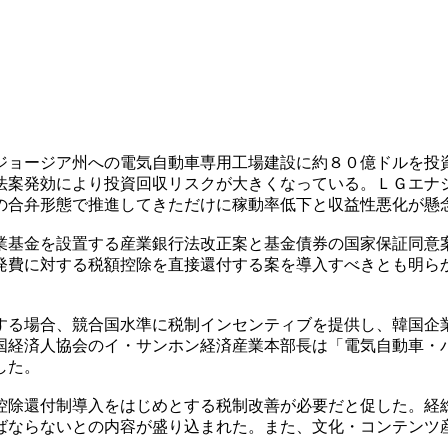
ジョージア州への電気自動車専用工場建設に約８０億ドルを投
法案発効により投資回収リスクが大きくなっている。ＬＧエナ
の合弁形態で推進してきただけに稼動率低下と収益性悪化が懸
業基金を設置する産業銀行法改正案と基金債券の国家保証同意
発費に対する税額控除を直接還付する案を導入すべきとも明ら
する場合、競合国水準に税制インセンティブを提供し、韓国企
国経済人協会のイ・サンホン経済産業本部長は「電気自動車・
した。
控除還付制導入をはじめとする税制改善が必要だと促した。経
ばならないとの内容が盛り込まれた。また、文化・コンテンツ