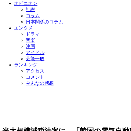
オピニオン
社説
コラム
日本関係のコラム
エンタメ
ドラマ
音楽
映画
アイドル
芸能一般
ランキング
アクセス
コメント
みんなの感想
米大規模減税法案に…「韓国の電気自動