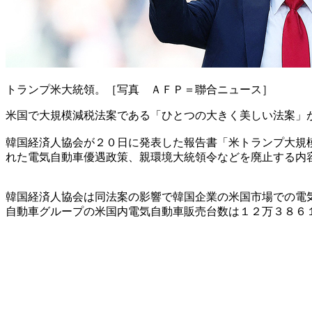
トランプ米大統領。［写真 ＡＦＰ＝聯合ニュース］
米国で大規模減税法案である「ひとつの大きく美しい法案」
韓国経済人協会が２０日に発表した報告書「米トランプ大規
れた電気自動車優遇政策、親環境大統領令などを廃止する内
韓国経済人協会は同法案の影響で韓国企業の米国市場での電
自動車グループの米国内電気自動車販売台数は１２万３８６