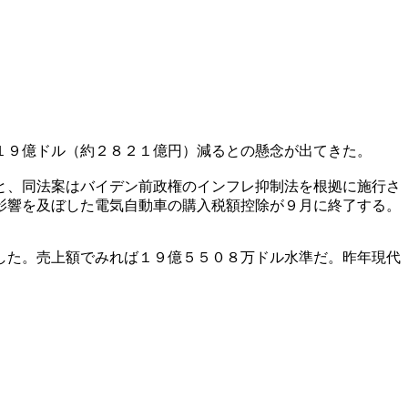
１９億ドル（約２８２１億円）減るとの懸念が出てきた。
と、同法案はバイデン前政権のインフレ抑制法を根拠に施行さ
影響を及ぼした電気自動車の購入税額控除が９月に終了する。
した。売上額でみれば１９億５５０８万ドル水準だ。昨年現代