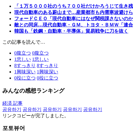
「１万５０００社のうち７００社だけかろうじて生き残
現代自動車のある蔚山まで…産業都市も内需寒波避けら
フォードＣＥＯ「現代自動車にはなぜ関税課さないのか
敵との同床…現代自動車・ＧＭ、トヨタ・ＢＭＷ「連合
韓国も「鉄鋼・自動車・半導体」貿易戦争に刀を抜く
この記事を読んで…
0
腹立つ
0
腹立つ
1
悲しい
1
悲しい
8
すっきり
8
すっきり
1
興味深い
1
興味深い
0
役に立つ
0
役に立つ
みんなの感想ランキング
経済 記事
공유하기
공유하기
공유하기
공유하기
공유하기
リンクコピーが完了しました。
포토뷰어