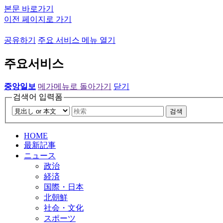
본문 바로가기
이전 페이지로 가기
공유하기
주요 서비스 메뉴 열기
주요서비스
중앙일보
메가메뉴로 돌아가기
닫기
검색어 입력폼
검색
HOME
最新記事
ニュース
政治
経済
国際・日本
北朝鮮
社会・文化
スポーツ