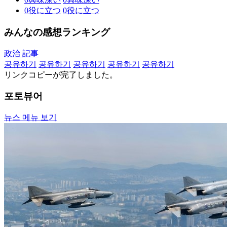
0
役に立つ
0
役に立つ
みんなの感想ランキング
政治 記事
공유하기
공유하기
공유하기
공유하기
공유하기
リンクコピーが完了しました。
포토뷰어
뉴스 메뉴 보기