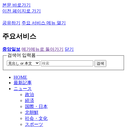
본문 바로가기
이전 페이지로 가기
공유하기
주요 서비스 메뉴 열기
주요서비스
중앙일보
메가메뉴로 돌아가기
닫기
검색어 입력폼
검색
HOME
最新記事
ニュース
政治
経済
国際・日本
北朝鮮
社会・文化
スポーツ