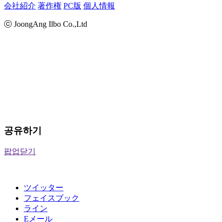
会社紹介
著作権
PC版
個人情報
ⓒ JoongAng Ilbo Co.,Ltd
공유하기
팝업닫기
ツイッター
フェイスブック
ライン
Eメール