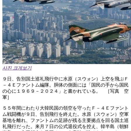
사진 크게보기
９日、告別国土巡礼飛行中に水原（スウォン）上空を飛ぶＦ
－４Ｅファントム編隊。胴体の側面には「国民の手から国民
の心に１９６９－２０２４」と書かれている。 ［写真 空
軍］
５５年間にわたり大韓民国の領空を守ったＦ－４Ｅファント
ム戦闘機が９日、告別飛行を終えた。水原（スウォン）空軍
基地を離れ、ファントムの足跡が残る主要拠点を回る国土巡
礼飛行だった。来月７日の公式退役式を控え、韓半島（朝鮮