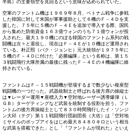
半島）の主要領空を見回るという意味が込められていた。
空軍のファントム機は１９６９年８月、ベトナム戦争に参戦
した韓国に対して米国が軍事援助として６機のＦ－４Ｄを支
援した。７５年に５機のＦ－４Ｅを追加で導入する際、国民
から集めた防衛資金１６３億ウォンのうち７１億ウォンが投
入された。最大１９０機にのぼる韓国のファントム系列の戦
闘機は次々と退役し、現在はＦ－４Ｅが１０機ほど運用され
ている。朴正熙（パク・ジョンヒ）元大統領が１９７５年に
５機のＦ－４Ｄに付けた「必勝編隊」という名称は、第１５
３戦闘飛行大隊所属の最後に残ったＦ－４Ｅの４機編隊に維
持されている。
ファントムはＦ－１５戦闘機が登場するまで数少ない複座型
戦闘機の一つだった。武器統制士と呼ばれる後方席の操縦士
は▼レーダー運用▼座標入力▼空対地レーザー誘導爆弾（Ｌ
ＧＢ）ターゲティングなど武装を統制する役割を担う。ファ
ントムの後方席操縦士として８３０時間飛行したイ・ソンジ
ン大邱（テグ）第１１戦闘飛行団副団長（大佐）は「空対地
ミサイルのポップアイをはじめ最大８４８０キロという相当
な武装を搭載できた」とし「『ファントムが現れた』といえ