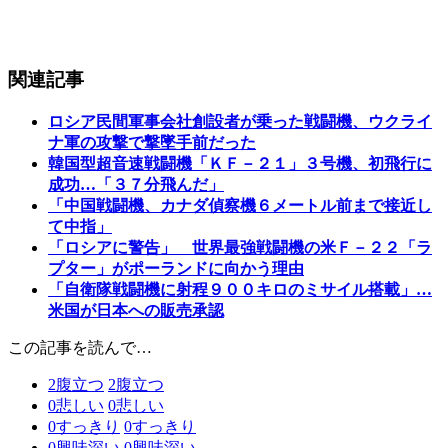
関連記事
ロシア民間軍事会社創設者が乗った戦闘機、ウクライ
ナ軍の攻撃で撃墜手前だった
韓国型超音速戦闘機「ＫＦ－２１」３号機、初飛行に
成功…「３７分飛んだ」
「中国戦闘機、カナダ偵察機６メートル前まで接近し
て中指」
「ロシアに警告」 世界最強戦闘機の米Ｆ－２２「ラ
プター」がポーランドに向かう理由
「自衛隊戦闘機に射程９００キロのミサイル搭載」…
米国が日本への販売承認
この記事を読んで…
2
腹立つ
2
腹立つ
0
悲しい
0
悲しい
0
すっきり
0
すっきり
0
興味深い
0
興味深い