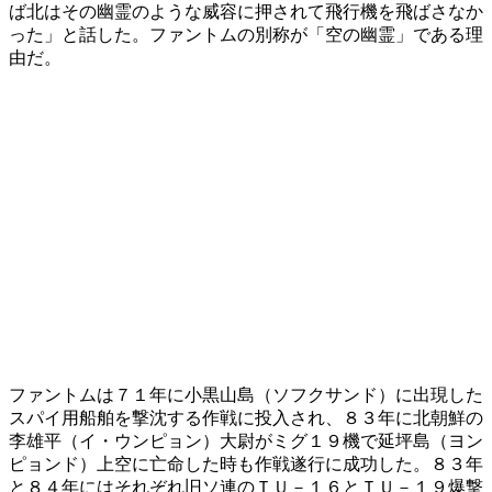
ば北はその幽霊のような威容に押されて飛行機を飛ばさなか
った」と話した。ファントムの別称が「空の幽霊」である理
由だ。
ファントムは７１年に小黒山島（ソフクサンド）に出現した
スパイ用船舶を撃沈する作戦に投入され、８３年に北朝鮮の
李雄平（イ・ウンピョン）大尉がミグ１９機で延坪島（ヨン
ピョンド）上空に亡命した時も作戦遂行に成功した。８３年
と８４年にはそれぞれ旧ソ連のＴＵ－１６とＴＵ－１９爆撃