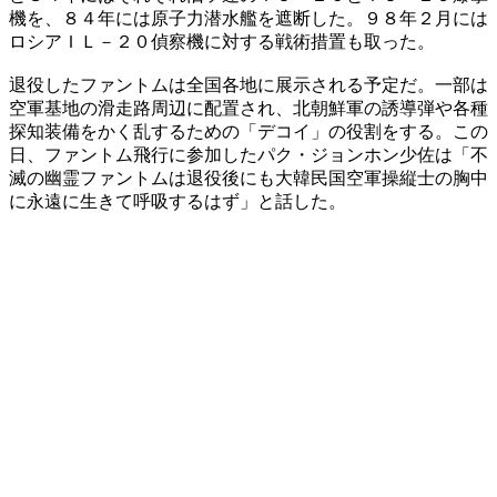
機を、８４年には原子力潜水艦を遮断した。９８年２月には
ロシアＩＬ－２０偵察機に対する戦術措置も取った。
退役したファントムは全国各地に展示される予定だ。一部は
空軍基地の滑走路周辺に配置され、北朝鮮軍の誘導弾や各種
探知装備をかく乱するための「デコイ」の役割をする。この
日、ファントム飛行に参加したパク・ジョンホン少佐は「不
滅の幽霊ファントムは退役後にも大韓民国空軍操縦士の胸中
に永遠に生きて呼吸するはず」と話した。