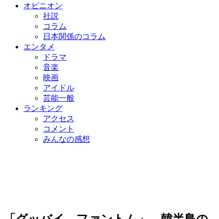
オピニオン
社説
コラム
日本関係のコラム
エンタメ
ドラマ
音楽
映画
アイドル
芸能一般
ランキング
アクセス
コメント
みんなの感想
「グッバイ、ファントム」…韓半島の