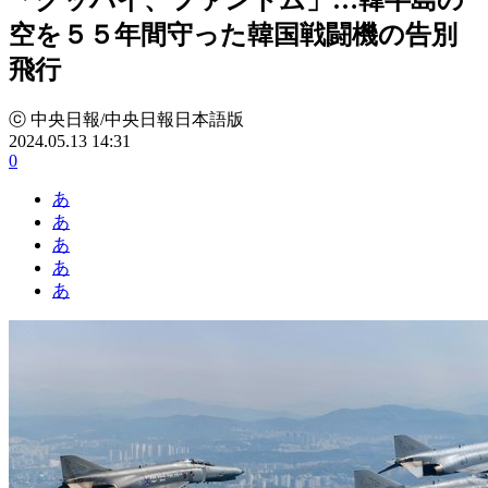
空を５５年間守った韓国戦闘機の告別
飛行
ⓒ 中央日報/中央日報日本語版
2024.05.13 14:31
0
あ
あ
あ
あ
あ