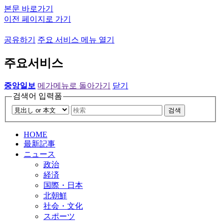
본문 바로가기
이전 페이지로 가기
공유하기
주요 서비스 메뉴 열기
주요서비스
중앙일보
메가메뉴로 돌아가기
닫기
검색어 입력폼
검색
HOME
最新記事
ニュース
政治
経済
国際・日本
北朝鮮
社会・文化
スポーツ