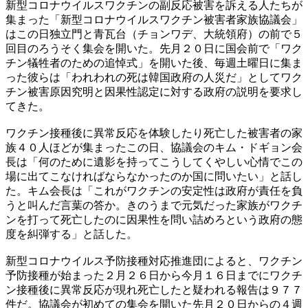
新型コロナウイルスワクチンの副反応被害を訴える人たちが
集まった「新型コロナウイルスワクチン被害者家族協議会」
はこの日独立門と青瓦台（チョンワデ、大統領府）の前で５
回目のろうそく集会を開いた。先月２０日に国会前で「ワク
チン犠牲者のための追悼式」を開いた後、毎週土曜日に集ま
った彼らは「われわれの死は韓国政府の人災だ」としてワク
チン被害原因究明と因果性認定に対する政府の説明を要求し
てきた。
ワクチン接種後に異常反応を体験したり死亡した被害者の家
族４０人ほどが集まったこの日、協議会のキム・ドギョン会
長は「何のために遺影を持ってこうしてくやしい心情でこの
場に出てこなければならなかったのか国に問いたい」と話し
た。キム会長は「これがワクチンの安定性は政府が責任を負
うと叫んだ言葉の答か。きのうまで元気だった家族がワクチ
ンを打って死亡したのに因果性を問い詰めろという政府の態
度を糾弾する」と話した。
新型コロナウイルス予防接種対応推進団によると、ワクチン
予防接種が始まった２月２６日から今月１６日までにワクチ
ン接種後に異常反応が現れ死亡したと疑われる報告は９７７
件だ。協議会が初めての集会を開いた先月２０日からの４週