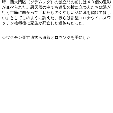
時、西大門区（ソデムング）の独立門の前には４０個の遺影
が並べられた。悪天候の中でも遺影の横に立つ人たちは過ぎ
行く市民に向かって「私たちのくやしい話に耳を傾けてほし
い」としてこのように訴えた。彼らは新型コロナウイルスワ
クチン接種後に家族が死亡した遺族らだった。
◇ワクチン死亡遺族ら遺影とロウソクを手にした