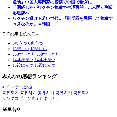
危険」中国人専門家の投稿で中国で騒ぎに
「閉経したがワクチン接種で生理再開」…米国が副反
応追跡へ
ワクチン避ける若い世代…「副反応を覚悟して接種す
べきなのか」＝韓国
この記事を読んで…
6
腹立つ
6
腹立つ
18
悲しい
18
悲しい
268
すっきり
268
すっきり
14
興味深い
14
興味深い
10
役に立つ
10
役に立つ
みんなの感想ランキング
社会・文化 記事
공유하기
공유하기
공유하기
공유하기
공유하기
リンクコピーが完了しました。
포토뷰어