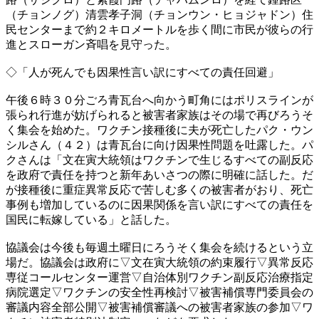
（チョンノグ）清雲孝子洞（チョンウン・ヒョジャドン）住
民センターまで約２キロメートルを歩く間に市民が彼らの行
進とスローガン斉唱を見守った。
◇「人が死んでも因果性言い訳にすべての責任回避」
午後６時３０分ごろ青瓦台へ向かう町角にはポリスラインが
張られ行進が妨げられると被害者家族はその場で再びろうそ
く集会を始めた。ワクチン接種後に夫が死亡したパク・ウン
シルさん（４２）は青瓦台に向け因果性問題を吐露した。パ
クさんは「文在寅大統領はワクチンで生じるすべての副反応
を政府で責任を持つと新年あいさつの際に明確に話した。だ
が接種後に重症異常反応で苦しむ多くの被害者がおり、死亡
事例も増加しているのに因果関係を言い訳にすべての責任を
国民に転嫁している」と話した。
協議会は今後も毎週土曜日にろうそく集会を続けるという立
場だ。協議会は政府に▽文在寅大統領の約束履行▽異常反応
専従コールセンター運営▽自治体別ワクチン副反応治療指定
病院選定▽ワクチンの安全性再検討▽被害補償専門委員会の
審議内容全部公開▽被害補償審議への被害者家族の参加▽ワ