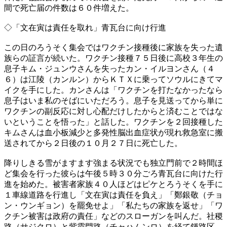
間で死亡届の件数は６０件増えた。
◇「文在寅は責任を取れ」青瓦台に向け行進
この日のろうそく集会ではワクチン接種後に家族を失った遺
族らの証言が続いた。ワクチン接種７５日後に高校３年生の
息子キム・ジュンウさんを失ったカン・イルヨンさん（４
６）は江陵（カンルン）からＫＴＸに乗ってソウルにきてマ
イクを手にした。カンさんは「ワクチンを打たなかったなら
息子はいま私のそばにいただろう。息子を見送ってから単に
ワクチンの副反応に対し心配だけしたからと済むことではな
いということを悟った」と話した。ワクチンを２回接種した
キムさんは血小板減少と多発性脳出血症状が現れ救急室に搬
送されてから２日後の１０月２７日に死亡した。
降りしきる雪がますます強まる状況でも独立門前で２時間ほ
ど集会を行った彼らは午後５時３０分ごろ青瓦台に向けた行
進を始めた。被害者家族４０人ほどはピケとろうそくを手に
１車線道路を行進し「文在寅は責任を負え」「鄭銀敬（チョ
ン・ウンギョン）を罷免せよ」「私たちの家族を返せ」「ワ
クチン被害は政府の責任」などのスローガンを叫んだ。社稷
路（サジクロ）と紫霞門路（チャハムンロ）を経て鍾路区