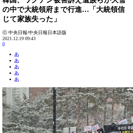
の中で大統領府まで行進…「大統領信
じて家族失った」
ⓒ 中央日報/中央日報日本語版
2021.12.19 09:43
0
あ
あ
あ
あ
あ