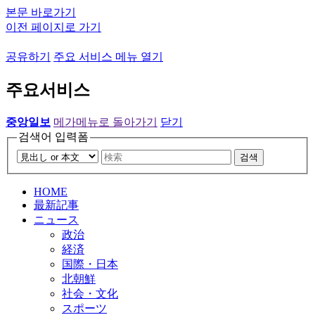
본문 바로가기
이전 페이지로 가기
공유하기
주요 서비스 메뉴 열기
주요서비스
중앙일보
메가메뉴로 돌아가기
닫기
검색어 입력폼
검색
HOME
最新記事
ニュース
政治
経済
国際・日本
北朝鮮
社会・文化
スポーツ