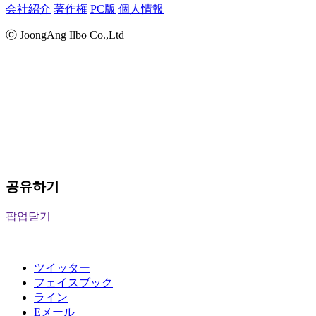
会社紹介
著作権
PC版
個人情報
ⓒ JoongAng Ilbo Co.,Ltd
공유하기
팝업닫기
ツイッター
フェイスブック
ライン
Eメール