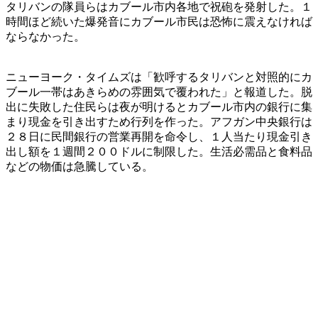
タリバンの隊員らはカブール市内各地で祝砲を発射した。１
時間ほど続いた爆発音にカブール市民は恐怖に震えなければ
ならなかった。
ニューヨーク・タイムズは「歓呼するタリバンと対照的にカ
ブール一帯はあきらめの雰囲気で覆われた」と報道した。脱
出に失敗した住民らは夜が明けるとカブール市内の銀行に集
まり現金を引き出すため行列を作った。アフガン中央銀行は
２８日に民間銀行の営業再開を命令し、１人当たり現金引き
出し額を１週間２００ドルに制限した。生活必需品と食料品
などの物価は急騰している。