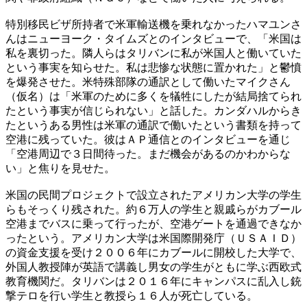
特別移民ビザ所持者で米軍輸送機を乗れなかったハマユンさ
んはニューヨーク・タイムズとのインタビューで、「米国は
私を裏切った。隣人らはタリバンに私が米国人と働いていた
という事実を知らせた。私は悲惨な状態に置かれた」と鬱憤
を爆発させた。米特殊部隊の通訳として働いたマイクさん
（仮名）は「米軍のために多くを犠牲にしたが結局捨てられ
たという事実が信じられない」と話した。カンダハルからき
たというある男性は米軍の通訳で働いたという書類を持って
空港に残っていた。彼はＡＰ通信とのインタビューを通じ
「空港周辺で３日間待った。まだ機会があるのかわからな
い」と焦りを見せた。
米国の民間プロジェクトで設立されたアメリカン大学の学生
らもそっくり残された。約６万人の学生と親戚らがカブール
空港までバスに乗って行ったが、空港ゲートを通過できなか
ったという。アメリカン大学は米国際開発庁（ＵＳＡＩＤ）
の資金支援を受け２００６年にカブールに開校した大学で、
外国人教授陣が英語で講義し男女の学生がともに学ぶ西欧式
教育機関だ。タリバンは２０１６年にキャンパスに乱入し銃
撃テロを行い学生と教授ら１６人が死亡している。