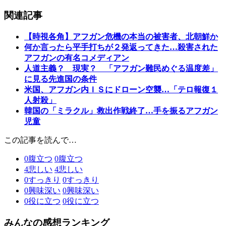
関連記事
【時視各角】アフガン危機の本当の被害者、北朝鮮か
何か言ったら平手打ちが２発返ってきた…殺害された
アフガンの有名コメディアン
人道主義？ 現実？ 「アフガン難民めぐる温度差」
に見る先進国の条件
米国、アフガン内ＩＳにドローン空襲…「テロ報復１
人射殺」
韓国の「ミラクル」救出作戦終了…手を振るアフガン
児童
この記事を読んで…
0
腹立つ
0
腹立つ
4
悲しい
4
悲しい
0
すっきり
0
すっきり
0
興味深い
0
興味深い
0
役に立つ
0
役に立つ
みんなの感想ランキング