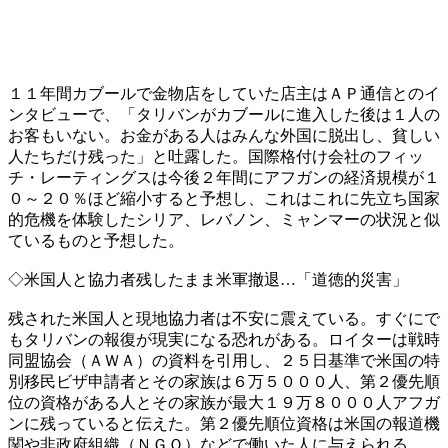
１１年間カブールで金物店をしていた店主はＡＰ通信とのイ
ンタビューで、「タリバンがカブールに進入した後は１人の
お客もいない。お金がある人はみんな外国に脱出し、貧しい
人たちだけ残った」と吐露した。国際格付け会社のフィッ
チ・レーティングスは今後２年間にアフガンの経済規模が１
０～２０％ほど縮小すると予想し、これはこれに先立ち国家
的危機を体験したシリア、レバノン、ミャンマーの状況と似
ているものと予想した。
◇米国人と協力者残したまま米軍撤退…「道徳的災害」
残された米国人と現地協力者は不安に震えている。すぐにで
もタリバンの報復が現実になる恐れがある。ロイターは戦時
同盟協会（ＡＷＡ）の資料を引用し、２５日基準で米国の特
別移民ビザ申請者とその家族は６万５０００人、第２優先順
位の資格がある人とその家族が最大１９万８０００人アフガ
ンに残っていると伝えた。第２優先順位資格は米国の報道機
関や非政府組織（ＮＧＯ）などで働いた人に与えられる。