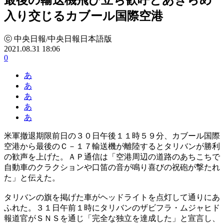
入り交じるカブール国際空港
ⓒ 中央日報/中央日報日本語版
2021.08.31 18:06
0
あ
あ
あ
あ
あ
米軍撤退期限前日の３０日午後１１時５９分、カブール国際
空港から最後のＣ－１７輸送機が離陸するとタリバンが勝利
の歓声を上げた。ＡＰ通信は「空港周辺の道路のあちこちで
自動車のクラクションや口笛の音が鳴り喜びの祝砲が撃たれ
た」と伝えた。
タリバンの旗を掲げた車がヘッドライトを点灯して通りにあ
ふれた。３１日午前１時にタリバンのザビフラ・ムジャヒド
報道官がＳＮＳを通じ「完全な独立を達成した」と宣言し、