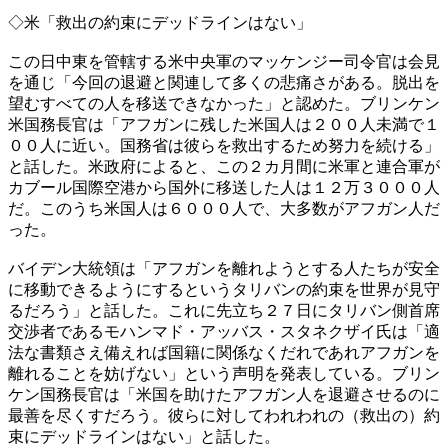
◇米「救出の約束にデッドラインはない」
この日中東を管轄する米中央軍のマッケンジー司令官は会見
を通じ「今回の退避と関連して多くの悲痛さがある。脱出を
望むすべての人を移送できなかった」と認めた。ブリンケン
米国務長官は「アフガンに残した米国人は２００人未満で１
００人に近い。国務省は彼らを救出するため努力を続ける」
と話した。米政府によると、この２カ月間に米軍と連合軍が
カブール国際空港から国外に移送した人は１２万３０００人
だ。このうち米国人は６０００人で、大多数がアフガン人だ
った。
バイデン大統領は「アフガンを離れようとする人たちが安全
に移動できるようにするというタリバンの約束を世界が見守
るだろう」と話した。これに先立ち２７日にタリバン側首席
交渉者であるモハンマド・アッバス・スタネクザイ氏は「適
法な書類さえ備えれば国籍に関係なくだれであれアフガンを
離れることを妨げない」という声明を発表している。ブリン
ケン国務長官は「米国を助けたアフガン人を退避させるのに
最善を尽くすだろう。彼らに対してわれわれの（救出の）約
束にデッドラインはない」と話した。