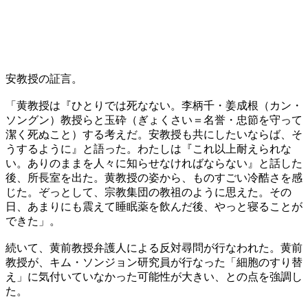
安教授の証言。
「黄教授は『ひとりでは死なない。李柄千・姜成根（カン・
ソングン）教授らと玉砕（ぎょくさい＝名誉・忠節を守って
潔く死ぬこと）する考えだ。安教授も共にしたいならば、そ
うするように』と語った。わたしは『これ以上耐えられな
い。ありのままを人々に知らせなければならない』と話した
後、所長室を出た。黄教授の姿から、ものすごい冷酷さを感
じた。ぞっとして、宗教集団の教祖のように思えた。その
日、あまりにも震えて睡眠薬を飲んだ後、やっと寝ることが
できた」。
続いて、黄前教授弁護人による反対尋問が行なわれた。黄前
教授が、キム・ソンジョン研究員が行なった「細胞のすり替
え」に気付いていなかった可能性が大きい、との点を強調し
た。