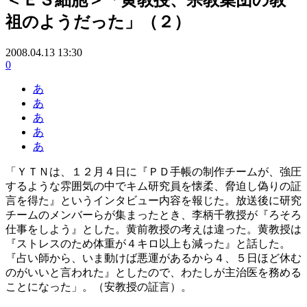
祖のようだった」（２）
2008.04.13 13:30
0
あ
あ
あ
あ
あ
「ＹＴＮは、１２月４日に『ＰＤ手帳の制作チームが、強圧
するような雰囲気の中でキム研究員を懐柔、脅迫し偽りの証
言を得た』というインタビュー内容を報じた。放送後に研究
チームのメンバーらが集まったとき、李柄千教授が『ろそろ
仕事をしよう』とした。黄前教授の考えは違った。黄教授は
『ストレスのため体重が４キロ以上も減った』と話した。
『占い師から、いま動けば悪運があるから４、５日ほど休む
のがいいと言われた』としたので、わたしが主治医を務める
ことになった」。（安教授の証言）。