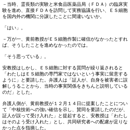
－当時、霊長類の実験と米食品医薬品局（ＦＤＡ）の臨床実
験を進め、直接ＦＤＡを訪問して実務協議を行い、ＥＳ細胞
を国内外の機関に分譲したことに間違いないか。
「はい」。
－万が一、黄前教授がＥＳ細胞作製に確信がなかったとすれ
ば、そうしたことを進めなかったのでは。
「そう思っている」。
安教授はしかし、ＥＳ細胞に対する質問が繰り返されると
「わたしはＥＳ細胞の専門家ではないという事実に留意する
ように」と要請した。弁護人は「証人が、自身を被害者に誤
解しうることから、当時の事実関係をきちんと説明している
のだ」とした。
弁護人側が、黄前教授が１２月１４日に提案したことについ
て「中核技術への強い確信を示し、賛同を要請したのだが、
証人が誤って受け入れた」と提起すると、安教授は「わたし
はそのよう受け入れた」とし、共同研究者への配慮が足りな
かった点を指摘した。