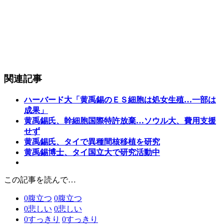
関連記事
ハーバード大「黄禹錫のＥＳ細胞は処女生殖…一部は
成果」
黄禹錫氏、幹細胞国際特許放棄…ソウル大、費用支援
せず
黄禹錫氏、タイで異種間核移植を研究
黄禹錫博士、タイ国立大で研究活動中
この記事を読んで…
0
腹立つ
0
腹立つ
0
悲しい
0
悲しい
0
すっきり
0
すっきり