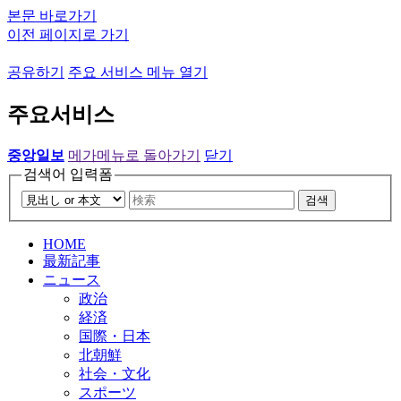
본문 바로가기
이전 페이지로 가기
공유하기
주요 서비스 메뉴 열기
주요서비스
중앙일보
메가메뉴로 돌아가기
닫기
검색어 입력폼
검색
HOME
最新記事
ニュース
政治
経済
国際・日本
北朝鮮
社会・文化
スポーツ