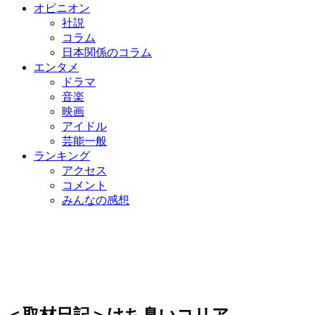
オピニオン
社説
コラム
日本関係のコラム
エンタメ
ドラマ
音楽
映画
アイドル
芸能一般
ランキング
アクセス
コメント
みんなの感想
＜取材日記＞けち臭いコリア