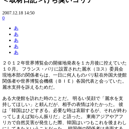
2007.12.18 14:50
0
あ
あ
あ
あ
あ
２０１２年世界博覧会の開催地発表を１カ月後に控えていた
１０月。 フランス・パリに設置された麗水（ヨス）委員会
現地本部の関係者らは、一日に何人ものパリ駐在外国大使館
関係者や世界博覧会機構（ＢＩＥ）各国代表と会っていた。
麗水支持を訴えるためだ。
ある大使館を訪れた時のことだ。 明るい笑顔で「麗水を支
持してほしい」と頼んだが、相手の表情は冷たかった。 彼
は「韓国はひどすぎる。必要な時は哀願するが、それが終わ
ってしまえば知らん振りだ」と語った。 東南アジアやアフ
リカで自然災害が発生した際、韓国はいつもこれを後まわし
にしてきたということだった。 韓国側の関係者は赤面する