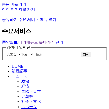
본문 바로가기
이전 페이지로 가기
공유하기
주요 서비스 메뉴 열기
주요서비스
중앙일보
메가메뉴로 돌아가기
닫기
검색어 입력폼
검색
HOME
最新記事
ニュース
政治
経済
国際・日本
北朝鮮
社会・文化
スポーツ