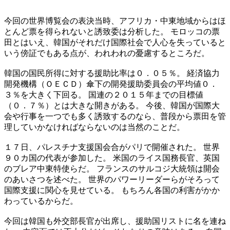
今回の世界博覧会の表決当時、アフリカ・中東地域からはほ
とんど票を得られないと誘致委は分析した。 モロッコの票
田とはいえ、韓国がそれだけ国際社会で人心を失っていると
いう傍証でもある点が、われわれの憂慮するところだ。
韓国の国民所得に対する援助比率は０．０５％。 経済協力
開発機構（ＯＥＣＤ）傘下の開発援助委員会の平均値０．
３％を大きく下回る。 国連の２０１５年までの目標値
（０．７％）とは大きな開きがある。 今後、韓国が国際大
会や行事を一つでも多く誘致するのなら、普段から票田を管
理していかなければならないのは当然のことだ。
１７日、パレスチナ支援国会合がパリで開催された。 世界
９０カ国の代表が参加した。 米国のライス国務長官、英国
のブレア中東特使らだ。 フランスのサルコジ大統領は開会
のあいさつを述べた。 世界のパワーリーダーらがそろって
国際支援に関心を見せている。 もちろん各国の利害がかか
わっているからだ。
今回は韓国も外交部長官が出席し、援助国リストに名を連ね