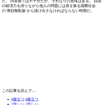
た。 内容面では不十分だが、それなりの意味はある。 自国
の経済力を誇りながら他人の問題には首を振る国際社会
の‘厚顔無恥族’から抜け出さなければならない時期だ。
この記事を読んで…
0
腹立つ
0
腹立つ
2
悲しい
2
悲しい