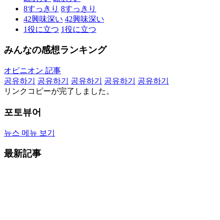
8
すっきり
8
すっきり
42
興味深い
42
興味深い
1
役に立つ
1
役に立つ
みんなの感想ランキング
オピニオン 記事
공유하기
공유하기
공유하기
공유하기
공유하기
リンクコピーが完了しました。
포토뷰어
뉴스 메뉴 보기
最新記事