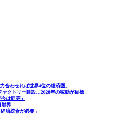
力合わせれば世界4位の経済圏」
ァクトリー建設…2028年の稼動が目標」
が今は同等」
日財界
と経済統合が必要」