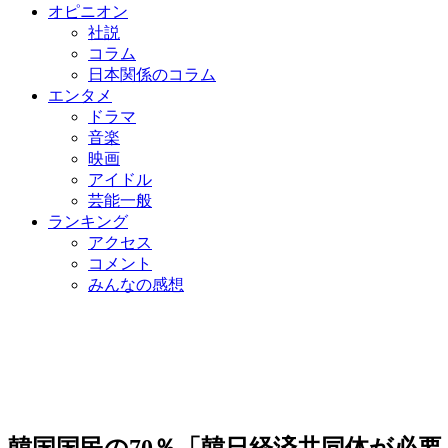
オピニオン
社説
コラム
日本関係のコラム
エンタメ
ドラマ
音楽
映画
アイドル
芸能一般
ランキング
アクセス
コメント
みんなの感想
韓国国民の70％「韓日経済共同体が必要