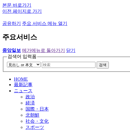
본문 바로가기
이전 페이지로 가기
공유하기
주요 서비스 메뉴 열기
주요서비스
중앙일보
메가메뉴로 돌아가기
닫기
검색어 입력폼
검색
HOME
最新記事
ニュース
政治
経済
国際・日本
北朝鮮
社会・文化
スポーツ