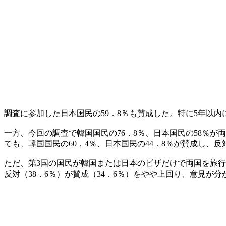
調査に参加した日本国民の59．8％も賛成した。特に5年以内
一方、今回の調査で韓国国民の76．8％、日本国民の58％
ても、韓国国民の60．4％、日本国民の44．8％が賛成し、反
ただ、第3国の国民が韓国または日本のビザだけで両国を旅行
反対（38．6％）が賛成（34．6％）をやや上回り、意見が分