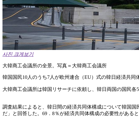
사진 크게보기
大韓商工会議所の全景。写真＝大韓商工会議所
韓国国民10人のうち7人が欧州連合（EU）式の韓日経済共
大韓商工会議所は韓国リサーチに依頼し、韓日両国の国民各5
調査結果によると、韓日間の経済共同体構成について韓国国民
だ」と回答した。69．8％が経済共同体構成の必要性がある