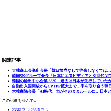
関連記事
大韓商工会議所会長「韓日旅券なしで往来しなくては…
韓国SKグループ会長「日本にエヌビディアと次世代AIフ
韓国の輸出中小企業 65％「過去は日本が先行していた
自動出入国開放からCPTPP拡大まで…手を取り合う韓
大韓商議会長「AI時代、力がそのままルールに…日本
この記事を読んで…
233
腹立つ
233
腹立つ