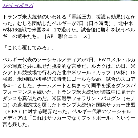
사진 크게보기
トランプ米大統領のいわゆる「電話圧力」援護も効果はなか
った。むしろ団結したベルギーが7日（日本時間）、北中米
W杯16強戦で米国を4－1で退けた。試合後に勝利を祝うベル
ギーの選手たち。［AP＝聯合ニュース］
「これも覆してみろ」。
ベルギー代表のソーシャルメディアが7日、FWロメル・ルカ
クの写真と共に載せた挑発的な言葉だ。ルカクはこの日、米
シアトル競技場で行われた北中米ワールドカップ（W杯）16
強戦、米国戦の後半追加時間にゴールを決め、試合のスコア
を4－1とした。チームメートと集まって両手を振るダンスパ
フォーマンスも続いた。トランプ米大統領が遊説中に見せた
ダンスを真似たのだ。米国選手フォラリン・バログン（モナ
コ）の退場懲戒を覆したトランプ大統領と国際サッカー連盟
（FIFA）に対する嘲弄だった。ベルギー代表のソーシャル
メディアは「これはサッカーでなくフットボール」という一
言も残した。