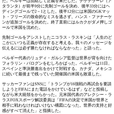
た。ベルギーは団結して正義を果たした。デケテラーレ（ア
タランタ）が前半9分に先制ゴールを決め、後半33分にはヘ
ディングゴールで2－1とした。後半12分には米国のGKマッ
ト・フリーズの致命的なミスを逃さず、ハンス・ファナーケ
ンが追加ゴールを決めた。終了直前にはルカクがダメ押しゴ
ールで米国を沈めた。
先制ゴールをアシストしたニコラス・ラスキンは「人生のど
こかにいつも正義が存在すると考える。我々のメッセージを
伝えるには必ず勝たなければならなかった」と語った。
ベルギー代表のリュディ・ガルシア監督は世界が背を向けた
フォラリン・バログンをむしろかばった。ベルギーは11日、
スペインと準決勝進出をかけて対戦する。カナダ、メキシコ
に続いて最後まで残っていた開催国の米国も敗退した。
サッカーファンはSNSに「トランプが16強戦の再試合を要請
しようとFIFAにまた電話をかけているはず」などと投稿し
ながら米大統領をからかった。元米国代表のアレクシー・ラ
ラスFOXスポーツ解説委員は「FIFAの決定で米国が世界と
相手に戦わなければいけない構図になった。世界の支持と好
感がすべて消えた」と指摘した。