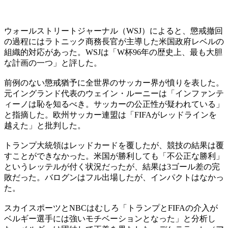
ウォールストリートジャーナル（WSJ）によると、懲戒撤回
の過程にはラトニック商務長官が主導した米国政府レベルの
組織的対応があった。WSJは「W杯96年の歴史上、最も大胆
な計画の一つ」と評した。
前例のない懲戒猶予に全世界のサッカー界が憤りを表した。
元イングランド代表のウェイン・ルーニーは「インファンテ
ィーノは恥を知るべき。サッカーの公正性が疑われている」
と指摘した。欧州サッカー連盟は「FIFAがレッドラインを
越えた」と批判した。
トランプ大統領はレッドカードを覆したが、競技の結果は覆
すことができなかった。米国が勝利しても「不公正な勝利」
というレッテルが付く状況だったが、結果は3ゴール差の完
敗だった。バログンはフル出場したが、インパクトはなかっ
た。
スカイスポーツとNBCはむしろ「トランプとFIFAの介入が
ベルギー選手には強いモチベーションとなった」と分析し