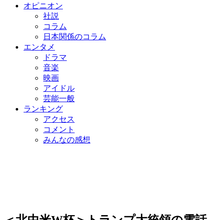
オピニオン
社説
コラム
日本関係のコラム
エンタメ
ドラマ
音楽
映画
アイドル
芸能一般
ランキング
アクセス
コメント
みんなの感想
＜北中米W杯＞トランプ大統領の電話