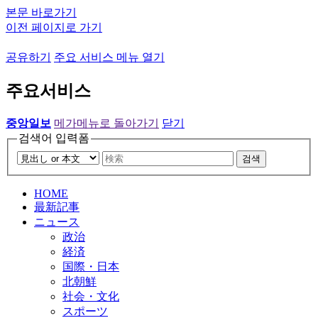
본문 바로가기
이전 페이지로 가기
공유하기
주요 서비스 메뉴 열기
주요서비스
중앙일보
메가메뉴로 돌아가기
닫기
검색어 입력폼
검색
HOME
最新記事
ニュース
政治
経済
国際・日本
北朝鮮
社会・文化
スポーツ