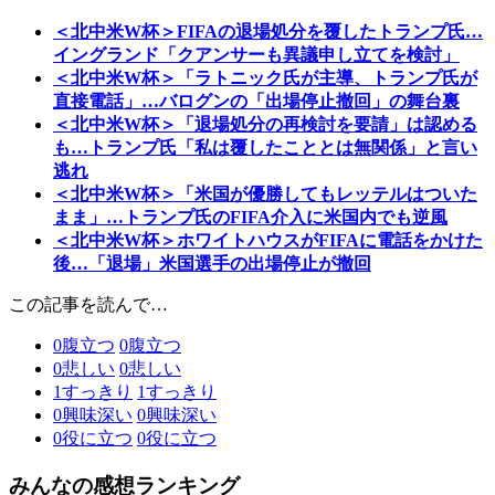
＜北中米W杯＞FIFAの退場処分を覆したトランプ氏…
イングランド「クアンサーも異議申し立てを検討」
＜北中米W杯＞「ラトニック氏が主導、トランプ氏が
直接電話」…バログンの「出場停止撤回」の舞台裏
＜北中米W杯＞「退場処分の再検討を要請」は認める
も…トランプ氏「私は覆したこととは無関係」と言い
逃れ
＜北中米W杯＞「米国が優勝してもレッテルはついた
まま」…トランプ氏のFIFA介入に米国内でも逆風
＜北中米W杯＞ホワイトハウスがFIFAに電話をかけた
後…「退場」米国選手の出場停止が撤回
この記事を読んで…
0
腹立つ
0
腹立つ
0
悲しい
0
悲しい
1
すっきり
1
すっきり
0
興味深い
0
興味深い
0
役に立つ
0
役に立つ
みんなの感想ランキング