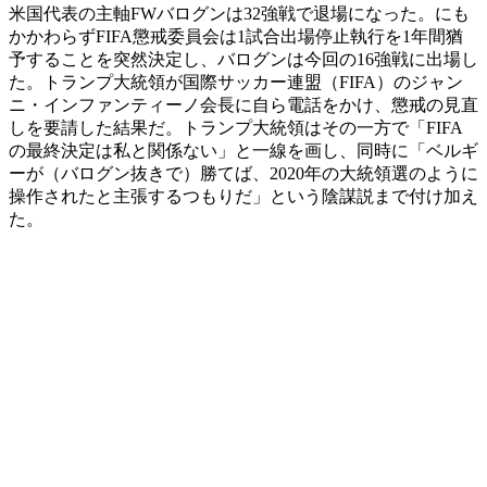
米国代表の主軸FWバログンは32強戦で退場になった。にも
かかわらずFIFA懲戒委員会は1試合出場停止執行を1年間猶
予することを突然決定し、バログンは今回の16強戦に出場し
た。トランプ大統領が国際サッカー連盟（FIFA）のジャン
ニ・インファンティーノ会長に自ら電話をかけ、懲戒の見直
しを要請した結果だ。トランプ大統領はその一方で「FIFA
の最終決定は私と関係ない」と一線を画し、同時に「ベルギ
ーが（バログン抜きで）勝てば、2020年の大統領選のように
操作されたと主張するつもりだ」という陰謀説まで付け加え
た。