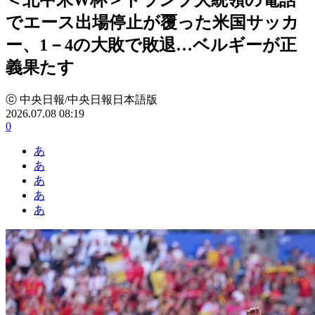
でエース出場停止が覆った米国サッカ
ー、1－4の大敗で敗退…ベルギーが正
義果たす
ⓒ 中央日報/中央日報日本語版
2026.07.08 08:19
0
あ
あ
あ
あ
あ