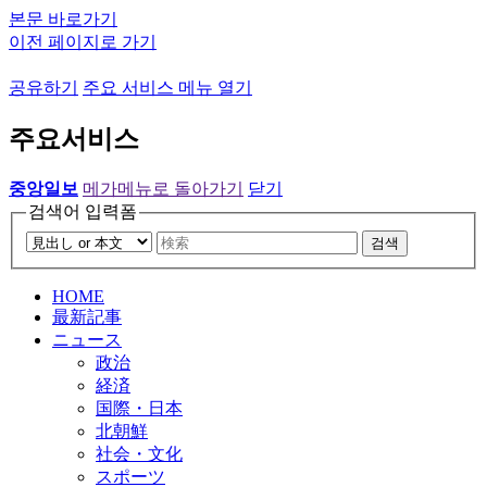
본문 바로가기
이전 페이지로 가기
공유하기
주요 서비스 메뉴 열기
주요서비스
중앙일보
메가메뉴로 돌아가기
닫기
검색어 입력폼
검색
HOME
最新記事
ニュース
政治
経済
国際・日本
北朝鮮
社会・文化
スポーツ