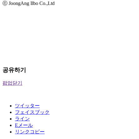
ⓒ JoongAng Ilbo Co.,Ltd
공유하기
팝업닫기
ツイッター
フェイスブック
ライン
Eメール
リンクコピー