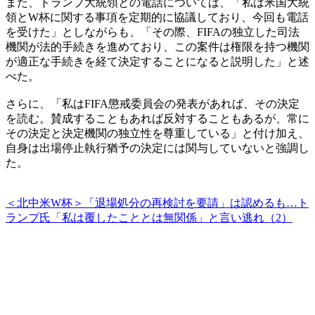
また、トランプ大統領との電話については、「私は米国大統
領とW杯に関する事項を定期的に協議しており、今回も電話
を受けた」としながらも、「その際、FIFAの独立した司法
機関が法的手続きを進めており、この案件は権限を持つ機関
が適正な手続きを経て決定することになると説明した」と述
べた。
さらに、「私はFIFA懲戒委員会の発表があれば、その決定
を読む。賛成することもあれば反対することもあるが、常に
その決定と決定機関の独立性を尊重している」と付け加え、
自身は出場停止執行猶予の決定には関与していないと強調し
た。
＜北中米W杯＞「退場処分の再検討を要請」は認めるも…ト
ランプ氏「私は覆したこととは無関係」と言い逃れ（2）