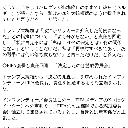
そして、「もし（バログンが出場停止のままで）彼ら（ベル
ギー）が勝ったなら、私は2020年大統領選のように操作され
ていたと言うだろう」と語った。
トランプ大統領は「政治がサッカーに介入した前例になっ
た」との指摘について、「よく分からない」と責任を回避
し、「私に言えるのは『私は（FIFAの決定とは）何の関係
もない』ということだけだ。私は『再検討すべきであり、あ
の選手には何の落ち度もない』と言っただけだ」と答えた。
◇FIFA会長も責任回避…「決定したのは懲戒委員会」
トランプ大統領から「決定の見直し」を求められたインファ
ンティーノFIFA会長も、責任を回避するような立場を示し
た。
インファンティーノ会長はこの日、FIFAメディアのX（旧ツ
イッター）への声明で、「FIFAの司法機関である懲戒委員
会は独立して運営されている」とし、自身とは無関係だと主
張した。