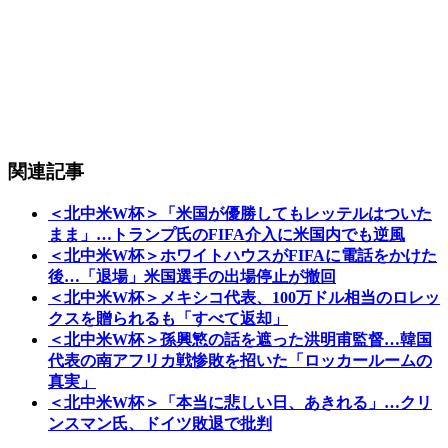
関連記事
＜北中米W杯＞「米国が優勝してもレッテルはついた
まま」…トランプ氏のFIFA介入に米国内でも逆風
＜北中米W杯＞ホワイトハウスがFIFAに電話をかけた
後…「退場」米国選手の出場停止が撤回
＜北中米W杯＞メキシコ代表、100万ドル相当のロレッ
クスを贈られるも「すべて返却」
＜北中米W杯＞孫興慜の話を遮った洪明甫監督…韓国
代表の南アフリカ戦惨敗を招いた「ロッカールームの
真実」
＜北中米W杯＞「本当に悲しい日、あきれる」…クリ
ンスマン氏、ドイツ敗退で批判