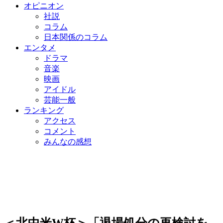
オピニオン
社説
コラム
日本関係のコラム
エンタメ
ドラマ
音楽
映画
アイドル
芸能一般
ランキング
アクセス
コメント
みんなの感想
＜北中米W杯＞「退場処分の再検討を