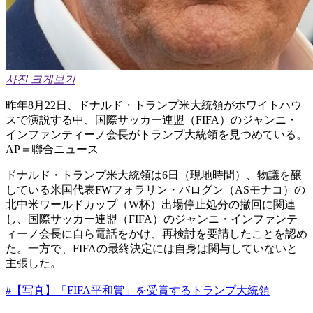
사진 크게보기
昨年8月22日、ドナルド・トランプ米大統領がホワイトハウ
スで演説する中、国際サッカー連盟（FIFA）のジャンニ・
インファンティーノ会長がトランプ大統領を見つめている。
AP＝聯合ニュース
ドナルド・トランプ米大統領は6日（現地時間）、物議を醸
している米国代表FWフォラリン・バログン（ASモナコ）の
北中米ワールドカップ（W杯）出場停止処分の撤回に関連
し、国際サッカー連盟（FIFA）のジャンニ・インファンテ
ィーノ会長に自ら電話をかけ、再検討を要請したことを認め
た。一方で、FIFAの最終決定には自身は関与していないと
主張した。
#【写真】「FIFA平和賞」を受賞するトランプ大統領