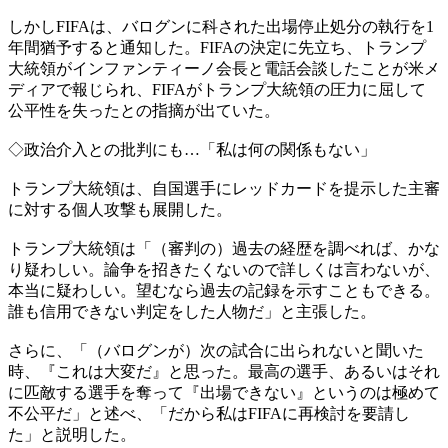
しかしFIFAは、バログンに科された出場停止処分の執行を1
年間猶予すると通知した。FIFAの決定に先立ち、トランプ
大統領がインファンティーノ会長と電話会談したことが米メ
ディアで報じられ、FIFAがトランプ大統領の圧力に屈して
公平性を失ったとの指摘が出ていた。
◇政治介入との批判にも…「私は何の関係もない」
トランプ大統領は、自国選手にレッドカードを提示した主審
に対する個人攻撃も展開した。
トランプ大統領は「（審判の）過去の経歴を調べれば、かな
り疑わしい。論争を招きたくないので詳しくは言わないが、
本当に疑わしい。望むなら過去の記録を示すこともできる。
誰も信用できない判定をした人物だ」と主張した。
さらに、「（バログンが）次の試合に出られないと聞いた
時、『これは大変だ』と思った。最高の選手、あるいはそれ
に匹敵する選手を奪って『出場できない』というのは極めて
不公平だ」と述べ、「だから私はFIFAに再検討を要請し
た」と説明した。