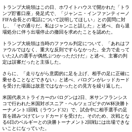
トランプ大統領はこの日、ホワイトハウスで開かれた「トラ
ンプ貯蓄口座」発足式で、「ジャンニ・インファンティーノ
FIFA会長との電話について説明してほしい」との質問に対
し、「その通りだ。私はジャンニと話した」と述べ、自ら退
場処分に伴う出場停止の撤回を求めたことを認めた。
トランプ大統領は当時のファウル判定について、「あれはフ
ァウルではなく、重大な反則ですらなかった。全力で走って
いた2人の選手が偶然ぶつかっただけだ」と述べ、主審の判
定は誤審だったと主張した。
さらに、「走りながら意図的に足を上げ、相手の足に正確に
乗せることなどできない」と述べ、バログンがレッドカード
を受けた場面は故意ではなかったとの見方を繰り返した。
米国代表ストライカーのバログンは2日、米サンフランシス
コで行われた米国対ボスニア・ヘルツェゴビナのW杯決勝ト
ーナメント1回戦（ラウンド32）で、試合中に相手選手の足
首を踏みつけてレッドカードを受けた。そのため、次戦とな
る6日のベルギーとの決勝トーナメント2回戦には出場できな
いことになっていた。