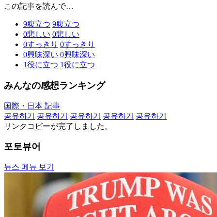
この記事を読んで…
9
腹立つ
9
腹立つ
0
悲しい
0
悲しい
0
すっきり
0
すっきり
0
興味深い
0
興味深い
1
役に立つ
1
役に立つ
みんなの感想ランキング
国際・日本 記事
공유하기
공유하기
공유하기
공유하기
공유하기
リンクコピーが完了しました。
포토뷰어
뉴스 메뉴 보기