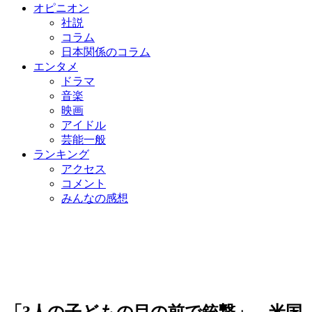
オピニオン
社説
コラム
日本関係のコラム
エンタメ
ドラマ
音楽
映画
アイドル
芸能一般
ランキング
アクセス
コメント
みんなの感想
「3人の子どもの目の前で銃撃」…米国