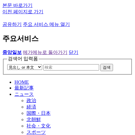
본문 바로가기
이전 페이지로 가기
공유하기
주요 서비스 메뉴 열기
주요서비스
중앙일보
메가메뉴로 돌아가기
닫기
검색어 입력폼
검색
HOME
最新記事
ニュース
政治
経済
国際・日本
北朝鮮
社会・文化
スポーツ