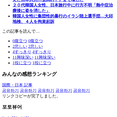
２０代韓国人女性、日本旅行中に行方不明「熱中症治
療後に姿を消した」
韓国人女性に集団性的暴行のイラン陸上選手団…大邱
地検、４人を拘束起訴
この記事を読んで…
0
腹立つ
0
腹立つ
2
悲しい
2
悲しい
4
すっきり
4
すっきり
11
興味深い
11
興味深い
1
役に立つ
1
役に立つ
みんなの感想ランキング
国際・日本 記事
공유하기
공유하기
공유하기
공유하기
공유하기
リンクコピーが完了しました。
포토뷰어