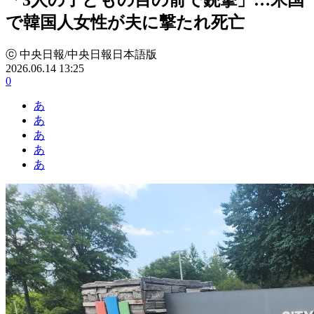
で韓国人女性が夫に撃たれ死亡
ⓒ 中央日報/中央日報日本語版
2026.06.14 13:25
0
あ
あ
あ
あ
あ