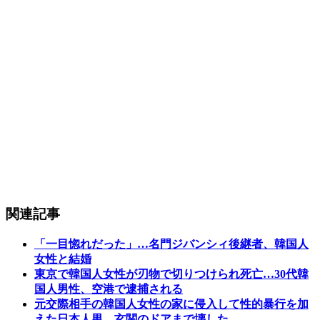
関連記事
「一目惚れだった」…名門ジバンシィ後継者、韓国人
女性と結婚
東京で韓国人女性が刃物で切りつけられ死亡…30代韓
国人男性、空港で逮捕される
元交際相手の韓国人女性の家に侵入して性的暴行を加
えた日本人男…玄関のドアまで壊した