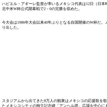
ハビエル・アギーレ監督が率いるメキシコ代表は12日（日
北中米W杯公式開幕戦で2－0の完勝を収めた。
今大会は1986年大会以来40年ぶりとなる自国開催のW杯
り出した。
スタジアムから出てきた8万人の観衆はメキシコの応援歌を
たメキシコシティの独立記念碑「アンヘル塔」広場を中心に