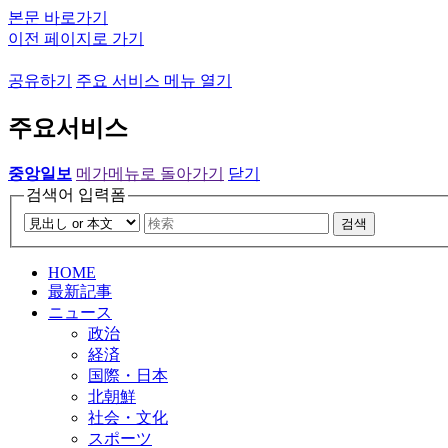
본문 바로가기
이전 페이지로 가기
공유하기
주요 서비스 메뉴 열기
주요서비스
중앙일보
메가메뉴로 돌아가기
닫기
검색어 입력폼
검색
HOME
最新記事
ニュース
政治
経済
国際・日本
北朝鮮
社会・文化
スポーツ