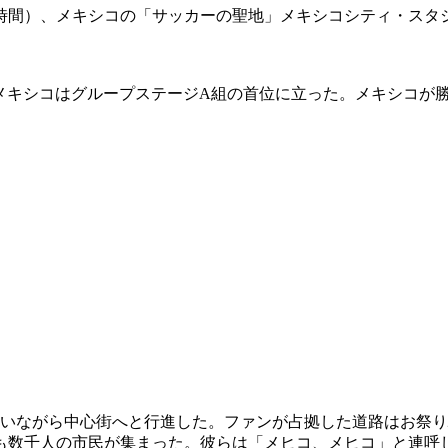
本時間）、メキシコの「サッカーの聖地」メキシコシティ・スタ
だ。メキシコはグループステージA組の首位に立った。メキシコ
歌いながら中心街へと行進した。ファンが占拠した道路はお祭
も数千人の市民が集まった。彼らは「メヒコ、メヒコ」と連呼