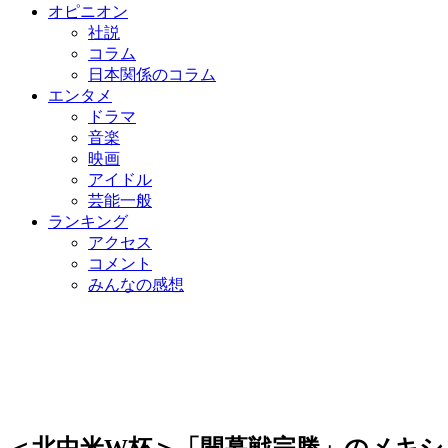
オピニオン
社説
コラム
日本関係のコラム
エンタメ
ドラマ
音楽
映画
アイドル
芸能一般
ランキング
アクセス
コメント
みんなの感想
＜北中米W杯＞「開幕戦完勝」のメキシ