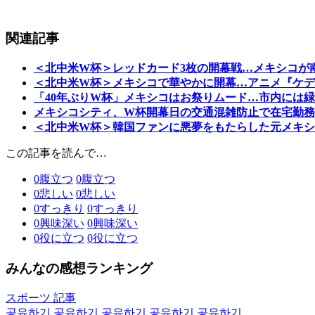
関連記事
＜北中米W杯＞レッドカード3枚の開幕戦…メキシコが南
＜北中米W杯＞メキシコで華やかに開幕…アニメ『ケデ
「40年ぶりW杯」メキシコはお祭りムード…市内には
メキシコシティ、W杯開幕日の交通混雑防止で在宅勤務
＜北中米W杯＞韓国ファンに悪夢をもたらした元メキシ
この記事を読んで…
0
腹立つ
0
腹立つ
0
悲しい
0
悲しい
0
すっきり
0
すっきり
0
興味深い
0
興味深い
0
役に立つ
0
役に立つ
みんなの感想ランキング
スポーツ 記事
공유하기
공유하기
공유하기
공유하기
공유하기