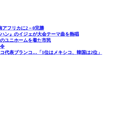
アフリカに2－0完勝
ハン』のイジェが大会テーマ曲を熱唱
緑のユニホームを着た市民
令
コ代表ブランコ…「1位はメキシコ、韓国は2位」