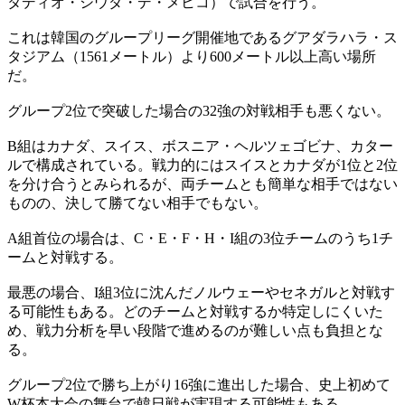
タディオ・シウダ・デ・メヒコ）で試合を行う。
これは韓国のグループリーグ開催地であるグアダラハラ・ス
タジアム（1561メートル）より600メートル以上高い場所
だ。
グループ2位で突破した場合の32強の対戦相手も悪くない。
B組はカナダ、スイス、ボスニア・ヘルツェゴビナ、カター
ルで構成されている。戦力的にはスイスとカナダが1位と2位
を分け合うとみられるが、両チームとも簡単な相手ではない
ものの、決して勝てない相手でもない。
A組首位の場合は、C・E・F・H・I組の3位チームのうち1チ
ームと対戦する。
最悪の場合、I組3位に沈んだノルウェーやセネガルと対戦す
る可能性もある。どのチームと対戦するか特定しにくいた
め、戦力分析を早い段階で進めるのが難しい点も負担とな
る。
グループ2位で勝ち上がり16強に進出した場合、史上初めて
W杯本大会の舞台で韓日戦が実現する可能性もある。