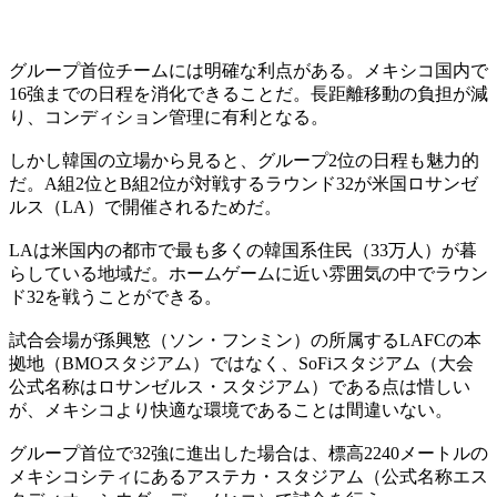
グループ首位チームには明確な利点がある。メキシコ国内で
16強までの日程を消化できることだ。長距離移動の負担が減
り、コンディション管理に有利となる。
しかし韓国の立場から見ると、グループ2位の日程も魅力的
だ。A組2位とB組2位が対戦するラウンド32が米国ロサンゼ
ルス（LA）で開催されるためだ。
LAは米国内の都市で最も多くの韓国系住民（33万人）が暮
らしている地域だ。ホームゲームに近い雰囲気の中でラウン
ド32を戦うことができる。
試合会場が孫興慜（ソン・フンミン）の所属するLAFCの本
拠地（BMOスタジアム）ではなく、SoFiスタジアム（大会
公式名称はロサンゼルス・スタジアム）である点は惜しい
が、メキシコより快適な環境であることは間違いない。
グループ首位で32強に進出した場合は、標高2240メートルの
メキシコシティにあるアステカ・スタジアム（公式名称エス