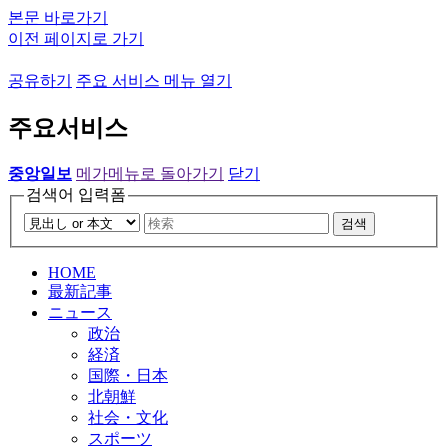
본문 바로가기
이전 페이지로 가기
공유하기
주요 서비스 메뉴 열기
주요서비스
중앙일보
메가메뉴로 돌아가기
닫기
검색어 입력폼
검색
HOME
最新記事
ニュース
政治
経済
国際・日本
北朝鮮
社会・文化
スポーツ