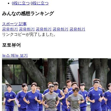
0
役に立つ
0
役に立つ
みんなの感想ランキング
スポーツ 記事
공유하기
공유하기
공유하기
공유하기
공유하기
リンクコピーが完了しました。
포토뷰어
뉴스 메뉴 보기