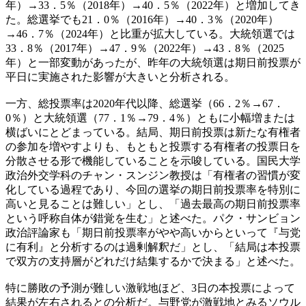
年）→33．5％（2018年）→40．5％（2022年）と増加してき
た。総選挙でも21．0％（2016年）→40．3％（2020年）
→46．7％（2024年）と比重が拡大している。大統領選では
33．8％（2017年）→47．9％（2022年）→43．8％（2025
年）と一部変動があったが、昨年の大統領選は期日前投票が
平日に実施された影響が大きいと分析される。
一方、総投票率は2020年代以降、総選挙（66．2％→67．
0％）と大統領選（77．1％→79．4％）ともに小幅増または
横ばいにとどまっている。結局、期日前投票は新たな有権者
の参加を増やすよりも、もともと投票する有権者の投票日を
分散させる形で機能していることを示唆している。国民大学
政治外交学科のチャン・スンジン教授は「有権者の習慣が変
化している過程であり、今回の選挙の期日前投票率を特別に
高いと見ることは難しい」とし、「過去最高の期日前投票率
という呼称自体が錯覚を生む」と述べた。パク・サンビョン
政治評論家も「期日前投票率がやや高いからといって『与党
に有利』と分析するのは過剰解釈だ」とし、「結局は本投票
で双方の支持層がどれだけ結集するかで決まる」と述べた。
特に勝敗の予測が難しい激戦地ほど、3日の本投票によって
結果が左右されるとの分析だ。与野党が激戦地とみるソウル