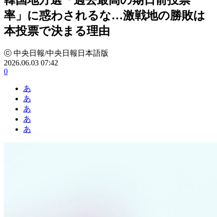
率」に惑わされるな…激戦地の勝敗は
本投票で決まる理由
ⓒ 中央日報/中央日報日本語版
2026.06.03 07:42
0
あ
あ
あ
あ
あ