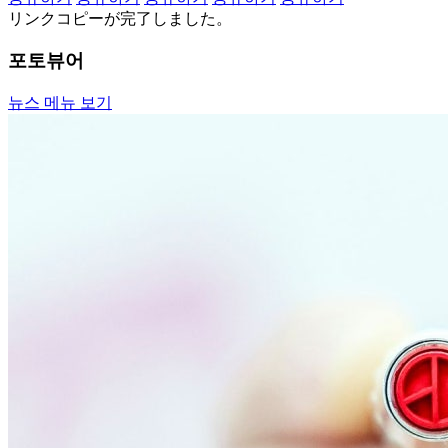
リンクコピーが完了しました。
포토뷰어
뉴스 메뉴 보기