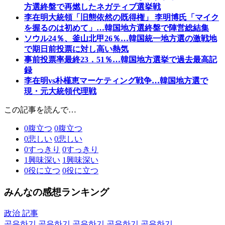
方選終盤で再燃したネガティブ選挙戦
李在明大統領「旧態依然の既得権」 李明博氏「マイク
を握るのは初めて」…韓国地方選終盤で陣営総結集
ソウル24％、釜山北甲26％…韓国統一地方選の激戦地
で期日前投票に対し高い熱気
事前投票率最終23．51％…韓国地方選挙で過去最高記
録
李在明vs朴槿恵マーケティング戦争…韓国地方選で
現・元大統領代理戦
この記事を読んで…
0
腹立つ
0
腹立つ
0
悲しい
0
悲しい
0
すっきり
0
すっきり
1
興味深い
1
興味深い
0
役に立つ
0
役に立つ
みんなの感想ランキング
政治 記事
공유하기
공유하기
공유하기
공유하기
공유하기