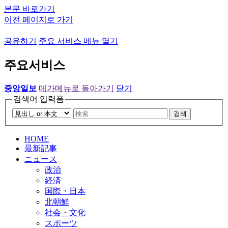
본문 바로가기
이전 페이지로 가기
공유하기
주요 서비스 메뉴 열기
주요서비스
중앙일보
메가메뉴로 돌아가기
닫기
검색어 입력폼
검색
HOME
最新記事
ニュース
政治
経済
国際・日本
北朝鮮
社会・文化
スポーツ