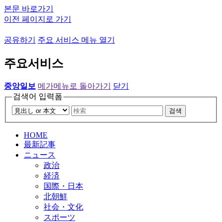
본문 바로가기
이전 페이지로 가기
공유하기
주요 서비스 메뉴 열기
주요서비스
중앙일보
메가메뉴로 돌아가기
닫기
검색어 입력폼
검색
HOME
最新記事
ニュース
政治
経済
国際・日本
北朝鮮
社会・文化
スポーツ