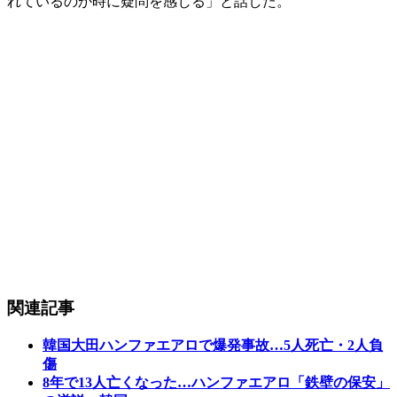
れているのか時に疑問を感じる」と話した。
関連記事
韓国大田ハンファエアロで爆発事故…5人死亡・2人負
傷
8年で13人亡くなった…ハンファエアロ「鉄壁の保安」