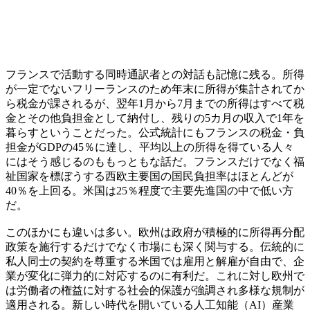
フランスで活動する同時通訳者との対話も記憶に残る。所得
が一定でないフリーランスのため年末に所得が集計されてか
ら税金が課されるが、翌年1月から7月までの所得はすべて税
金とその他負担金として納付し、残りの5カ月の収入で1年を
暮らすということだった。公式統計にもフランスの税金・負
担金がGDPの45％に達し、平均以上の所得を得ている人々
にはそう感じるのももっともな話だ。フランスだけでなく福
祉国家を標ぼうする西欧主要国の国民負担率はほとんどが
40％を上回る。米国は25％程度で主要先進国の中で低い方
だ。
このほかにも違いは多い。欧州は政府が積極的に所得再分配
政策を施行するだけでなく市場にも深く関与する。伝統的に
私人同士の契約を尊重する米国では雇用と解雇が自由で、企
業が変化に弾力的に対応するのに有利だ。これに対し欧州で
は労働者の権益に対する社会的保護が強調され多様な規制が
適用される。新しい時代を開いている人工知能（AI）産業