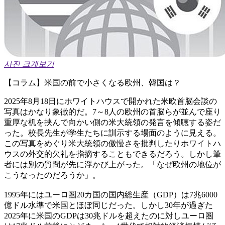
사진 크게보기
【コラム】米国の前で小さくなる欧州、韓国は？
2025年8月18日にホワイトハウスで開かれた米欧首脳会談の
写真はかなり象徴的だ。7～8人の欧州の首脳らが並んで座り
重厚な机を挟んで向かい側の米大統領の発言を傾聴する姿だ
った。校長先生が学生たちに訓示する場面のように見える。
この写真をめぐり米大統領の傲慢さを批判したりホワイトハ
ウスの外交的欠礼を指摘することもできるだろう。しかし筆
者には別の質問が先に浮かび上がった。「なぜ欧州の地位が
こうなったのだろうか」。
1995年にはユーロ圏20カ国の国内総生産（GDP）は7兆6000
億ドル水準で米国とほぼ同じだった。しかし30年が過ぎた
2025年に米国のGDPは30兆ドルを超えたのに対しユーロ圏