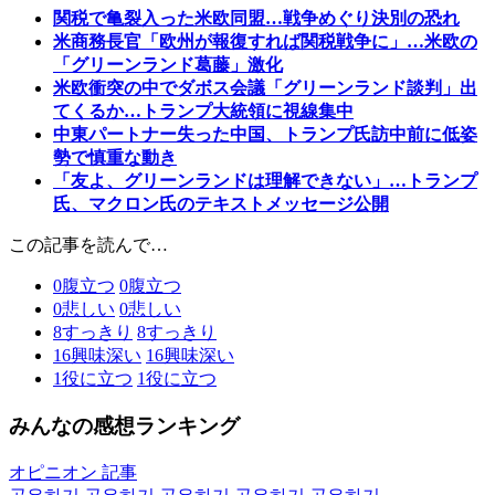
関税で亀裂入った米欧同盟…戦争めぐり決別の恐れ
米商務長官「欧州が報復すれば関税戦争に」…米欧の
「グリーンランド葛藤」激化
米欧衝突の中でダボス会議「グリーンランド談判」出
てくるか…トランプ大統領に視線集中
中東パートナー失った中国、トランプ氏訪中前に低姿
勢で慎重な動き
「友よ、グリーンランドは理解できない」…トランプ
氏、マクロン氏のテキストメッセージ公開
この記事を読んで…
0
腹立つ
0
腹立つ
0
悲しい
0
悲しい
8
すっきり
8
すっきり
16
興味深い
16
興味深い
1
役に立つ
1
役に立つ
みんなの感想ランキング
オピニオン 記事