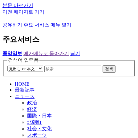
본문 바로가기
이전 페이지로 가기
공유하기
주요 서비스 메뉴 열기
주요서비스
중앙일보
메가메뉴로 돌아가기
닫기
검색어 입력폼
검색
HOME
最新記事
ニュース
政治
経済
国際・日本
北朝鮮
社会・文化
スポーツ