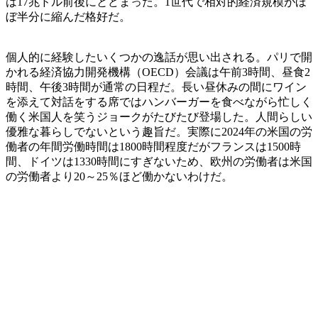
は17兆ドル前後にとどまった。1世代で相対的経済規模がほ
ぼ半分に縮んだ格好だ。
個人的に経験したいくつかの逸話が思い出される。パリで開
かれる経済協力開発機構（OECD）会議は午前3時間、昼食2
時間、午後3時間が通常の日程だ。長い昼休みの間にワイン
を添えて対話をする席ではハンバーガーを食べながら忙しく
働く米国人を笑うジョークがたびたび登場した。人間らしい
優雅な暮らしでないという趣旨だ。実際に2024年の米国の労
働者の年間労働時間は1800時間程度だがフランスは1500時
間、ドイツは1330時間にすぎないため、欧州の労働者は米国
の労働者より20～25％ほど働かないわけだ。