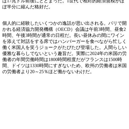
は17兆ドル前後にとどまった。1世代で相対的経済規模がほ
ぼ半分に縮んだ格好だ。
個人的に経験したいくつかの逸話が思い出される。パリで開
かれる経済協力開発機構（OECD）会議は午前3時間、昼食2
時間、午後3時間が通常の日程だ。長い昼休みの間にワイン
を添えて対話をする席ではハンバーガーを食べながら忙しく
働く米国人を笑うジョークがたびたび登場した。人間らしい
優雅な暮らしでないという趣旨だ。実際に2024年の米国の労
働者の年間労働時間は1800時間程度だがフランスは1500時
間、ドイツは1330時間にすぎないため、欧州の労働者は米国
の労働者より20～25％ほど働かないわけだ。