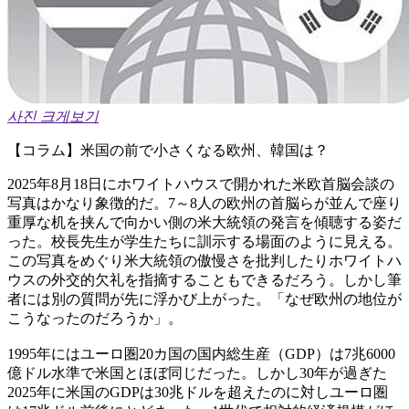
사진 크게보기
【コラム】米国の前で小さくなる欧州、韓国は？
2025年8月18日にホワイトハウスで開かれた米欧首脳会談の
写真はかなり象徴的だ。7～8人の欧州の首脳らが並んで座り
重厚な机を挟んで向かい側の米大統領の発言を傾聴する姿だ
った。校長先生が学生たちに訓示する場面のように見える。
この写真をめぐり米大統領の傲慢さを批判したりホワイトハ
ウスの外交的欠礼を指摘することもできるだろう。しかし筆
者には別の質問が先に浮かび上がった。「なぜ欧州の地位が
こうなったのだろうか」。
1995年にはユーロ圏20カ国の国内総生産（GDP）は7兆6000
億ドル水準で米国とほぼ同じだった。しかし30年が過ぎた
2025年に米国のGDPは30兆ドルを超えたのに対しユーロ圏