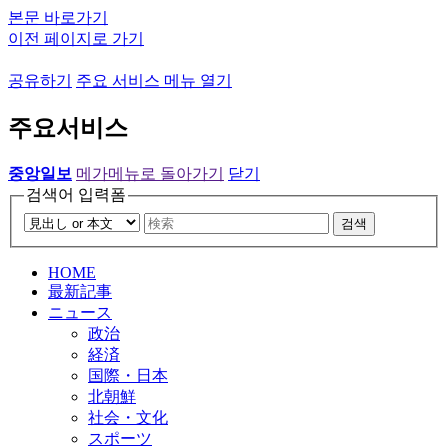
본문 바로가기
이전 페이지로 가기
공유하기
주요 서비스 메뉴 열기
주요서비스
중앙일보
메가메뉴로 돌아가기
닫기
검색어 입력폼
검색
HOME
最新記事
ニュース
政治
経済
国際・日本
北朝鮮
社会・文化
スポーツ