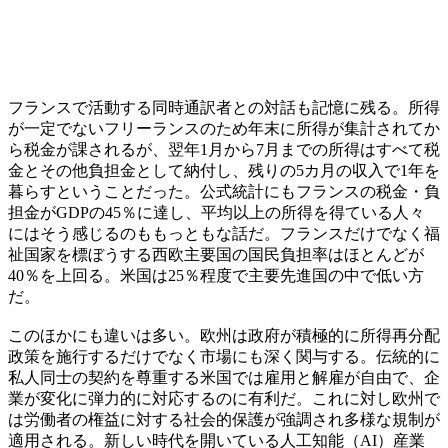
フランスで活動する同時通訳者との対話も記憶に残る。所得
が一定でないフリーランスのため年末に所得が集計されてか
ら税金が課されるが、翌年1月から7月までの所得はすべて税
金とその他負担金として納付し、残りの5カ月の収入で1年を
暮らすということだった。公式統計にもフランスの税金・負
担金がGDPの45％に達し、平均以上の所得を得ている人々
にはそう感じるのももっともな話だ。フランスだけでなく福
祉国家を標ぼうする西欧主要国の国民負担率はほとんどが
40％を上回る。米国は25％程度で主要先進国の中で低い方
だ。
このほかにも違いは多い。欧州は政府が積極的に所得再分配
政策を施行するだけでなく市場にも深く関与する。伝統的に
私人同士の契約を尊重する米国では雇用と解雇が自由で、企
業が変化に弾力的に対応するのに有利だ。これに対し欧州で
は労働者の権益に対する社会的保護が強調され多様な規制が
適用される。新しい時代を開いている人工知能（AI）産業