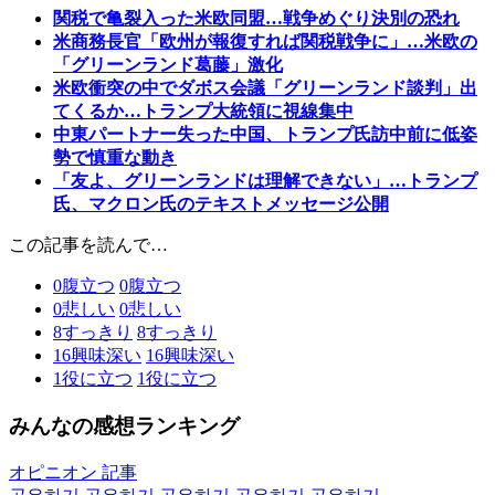
関税で亀裂入った米欧同盟…戦争めぐり決別の恐れ
米商務長官「欧州が報復すれば関税戦争に」…米欧の
「グリーンランド葛藤」激化
米欧衝突の中でダボス会議「グリーンランド談判」出
てくるか…トランプ大統領に視線集中
中東パートナー失った中国、トランプ氏訪中前に低姿
勢で慎重な動き
「友よ、グリーンランドは理解できない」…トランプ
氏、マクロン氏のテキストメッセージ公開
この記事を読んで…
0
腹立つ
0
腹立つ
0
悲しい
0
悲しい
8
すっきり
8
すっきり
16
興味深い
16
興味深い
1
役に立つ
1
役に立つ
みんなの感想ランキング
オピニオン 記事