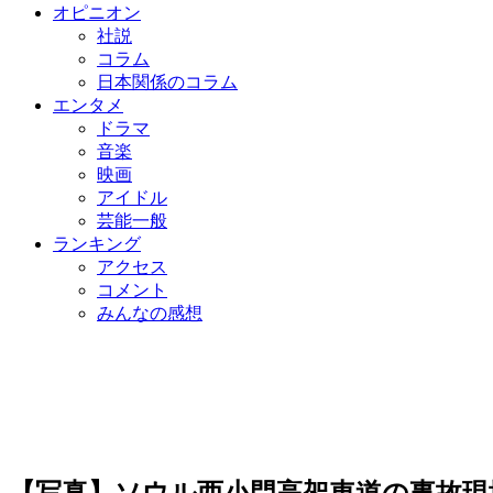
オピニオン
社説
コラム
日本関係のコラム
エンタメ
ドラマ
音楽
映画
アイドル
芸能一般
ランキング
アクセス
コメント
みんなの感想
【写真】ソウル西小門高架車道の事故現