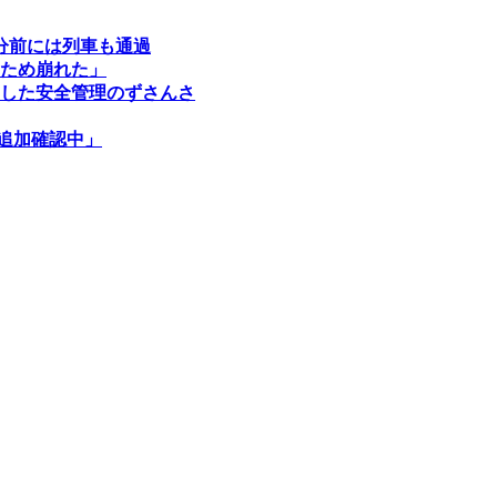
分前には列車も通過
たため崩れた」
した安全管理のずさんさ
追加確認中」