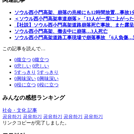
ソウル西小門高架、崩落の兆候にも12時間放置…事故1
＜ソウル西小門高架車道崩落＞「13人が一度に上がっ
【社説】ソウル西小門高架道路崩落死亡事故、また露呈
ソウル西小門高架、撤去中に崩落…3人死亡
ソウル西小門高架道路工事現場で崩落事故 「6人負傷…
この記事を読んで…
0
腹立つ
0
腹立つ
0
悲しい
0
悲しい
5
すっきり
5
すっきり
0
興味深い
0
興味深い
0
役に立つ
0
役に立つ
みんなの感想ランキング
社会・文化 記事
공유하기
공유하기
공유하기
공유하기
공유하기
リンクコピーが完了しました。