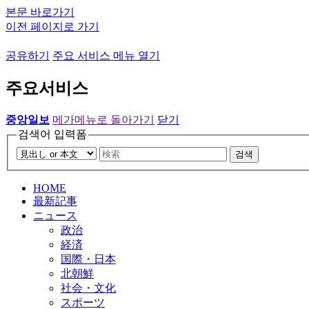
본문 바로가기
이전 페이지로 가기
공유하기
주요 서비스 메뉴 열기
주요서비스
중앙일보
메가메뉴로 돌아가기
닫기
검색어 입력폼
검색
HOME
最新記事
ニュース
政治
経済
国際・日本
北朝鮮
社会・文化
スポーツ