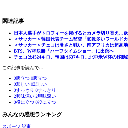
関連記事
日本人選手がトロフィーを掲げるとカメラ切り替え…欧
＜サッカー＞韓国代表チーム監督「変数多いワールドカ
＜サッカー＞チェコは暑さと戦い、南アフリカは超高地
BTS、W杯決勝「ハーフタイムショー」に出演へ
チェコは4524キロ、韓国は637キロ…北中米W杯の移
この記事を読んで…
0
腹立つ
0
腹立つ
0
悲しい
0
悲しい
0
すっきり
0
すっきり
2
興味深い
2
興味深い
0
役に立つ
0
役に立つ
みんなの感想ランキング
スポーツ 記事