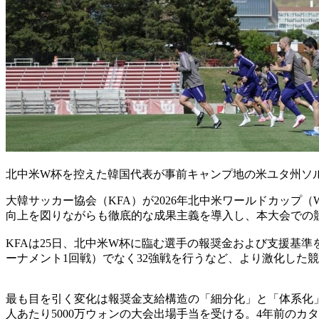
北中米W杯を控えた韓国代表が事前キャンプ地の米ユタ州ソル
大韓サッカー協会（KFA）が2026年北中米ワールドカッ
向上を図りながらも徹底的な成果主義を導入し、本大会での
KFAは25日、北中米W杯に臨む選手の報奨金および支援基準
ーナメント1回戦）でなく32強戦を行うなど、より激化した
最も目を引く変化は報奨金支給構造の「細分化」と「体系化」
人あたり5000万ウォンの大会出場手当を受ける。4年前のカタ