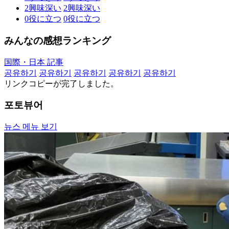
2
興味深い
2
興味深い
0
役に立つ
0
役に立つ
みんなの感想ランキング
国際・日本 記事
공유하기
공유하기
공유하기
공유하기
공유하기
リンクコピーが完了しました。
포토뷰어
뉴스 메뉴 보기