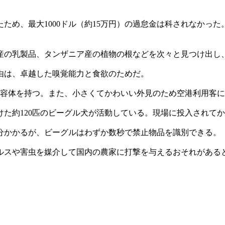
ため、最大1000ドル（約15万円）の過怠金は科されなかっ
本産の乳製品、タンザニア産の植物の根などを次々と見つけ出し
理由は、卓越した嗅覚能力と食欲のためだ。
嗅覚受容体を持つ。また、小さくてかわいい外見のため空港利用客
けた約120匹のビーグル犬が活動している。現場に投入されてか
分かかるが、ビーグルはわずか数秒で禁止物品を識別できる。
ルスや害虫を媒介して国内の農家に打撃を与えるおそれがある