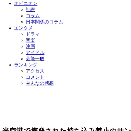
オピニオン
社説
コラム
日本関係のコラム
エンタメ
ドラマ
音楽
映画
アイドル
芸能一般
ランキング
アクセス
コメント
みんなの感想
米空港で摘発された持ち込み禁止のサン