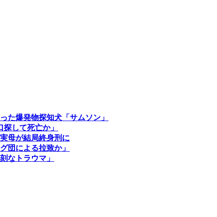
った爆発物探知犬「サムソン」
口探して死亡か」
実母が結局終身刑に
グ団による拉致か」
刻なトラウマ」