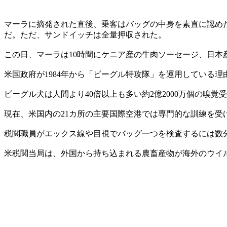
マーラに摘発された直後、乗客はバッグの中身を素直に認めた
だ。ただ、サンドイッチは全量押収された。
この日、マーラは10時間にケニア産の牛肉ソーセージ、日
米国政府が1984年から「ビーグル特攻隊」を運用している
ビーグル犬は人間より40倍以上も多い約2億2000万個の
現在、米国内の21カ所の主要国際空港では専門的な訓練を受
税関職員がエックス線や目視でバッグ一つを検査するには数
米税関当局は、外国から持ち込まれる農畜産物が海外のウイ