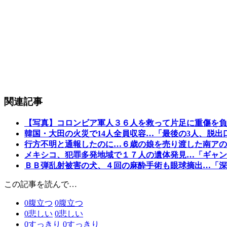
関連記事
【写真】コロンビア軍人３６人を救って片足に重傷を負
韓国・大田の火災で14人全員収容…「最後の3人、脱出
行方不明と通報したのに…６歳の娘を売り渡した南アの
メキシコ、犯罪多発地域で１７人の遺体発見…「ギャン
ＢＢ弾乱射被害の犬、４回の麻酔手術も眼球摘出…「深
この記事を読んで…
0
腹立つ
0
腹立つ
0
悲しい
0
悲しい
0
すっきり
0
すっきり