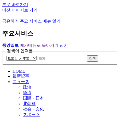
본문 바로가기
이전 페이지로 가기
공유하기
주요 서비스 메뉴 열기
주요서비스
중앙일보
메가메뉴로 돌아가기
닫기
검색어 입력폼
검색
HOME
最新記事
ニュース
政治
経済
国際・日本
北朝鮮
社会・文化
スポーツ