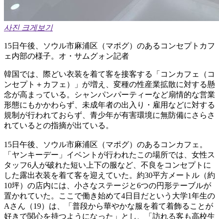
사진 크게보기
15日午後、ソウル市麻浦区（マポグ）のあるコンセプトカフ
ェ内部の様子。オ・サムグォン記者
韓国では、際どい衣装を着て客を接客する「コンカフェ（コ
ンセプト＋カフェ）」が増え、変種の性産業拡散に対する懸
念が高まっている。シャンパンパーティーなど扇情的な営業
形態にもかかわらず、未成年者の出入り・雇用などに対する
規制が行われておらず、青少年が有害環境に無防備にさらさ
れているとの指摘が出ている。
15日午後、ソウル市麻浦区（マポグ）のあるコンカフェ。
「ヤンキーデー」イベントが行われたこの場所では、女性ス
タッフ6人が破れた短い上下の服など、不良をコンセプトに
した露出衣装を着て客を迎えていた。約30平方メートル（約
10坪）の店内には、小さなステージと6つの円形テーブルが
置かれていた。ここで働き始めて4日目だという大学1年生の
Aさん（19）は、「普段から華やかな服を着て着飾ることが
好きで関心を持つようになった」とし、「訪れる客も高校生