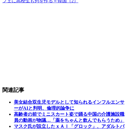
フェに高校生も列を作る＝韓国（2）
関連記事
美女結合双生児モデルとして知られるインフルエンサ
ーがAIと判明、倫理的論争に
高齢者の前でミニスカート姿で踊る中国の介護施設職
員の動画が物議…「薬をちゃんと飲んでもらうため」
マスク氏が設立したｘＡＩ「グロック」、アダルトバ