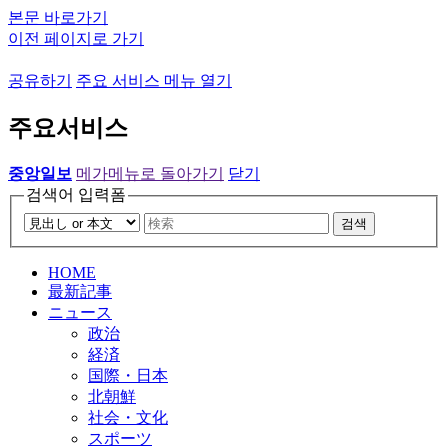
본문 바로가기
이전 페이지로 가기
공유하기
주요 서비스 메뉴 열기
주요서비스
중앙일보
메가메뉴로 돌아가기
닫기
검색어 입력폼
검색
HOME
最新記事
ニュース
政治
経済
国際・日本
北朝鮮
社会・文化
スポーツ