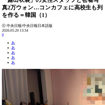
真2万ウォン…コンカフェに高校生も列
を作る＝韓国（1）
ⓒ 中央日報/中央日報日本語版
2026.05.20 13:34
0
あ
あ
あ
あ
あ