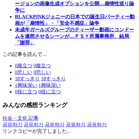
ージョンの画像生成オプションを公開…扇情性巡り論
争に
BLACKPINKジェニーの日本での誕生日パーティー動
画が「扇情性」・「安全不感症」論争
未成年ガールズグループのティーザー動画にコンドー
ムを連想させるシーンが…ＰＳＹ所属事務所、結局
「謝罪」
この記事を読んで…
0
腹立つ
0
腹立つ
0
悲しい
0
悲しい
18
すっきり
18
すっきり
1
興味深い
1
興味深い
0
役に立つ
0
役に立つ
みんなの感想ランキング
社会・文化 記事
공유하기
공유하기
공유하기
공유하기
공유하기
リンクコピーが完了しました。