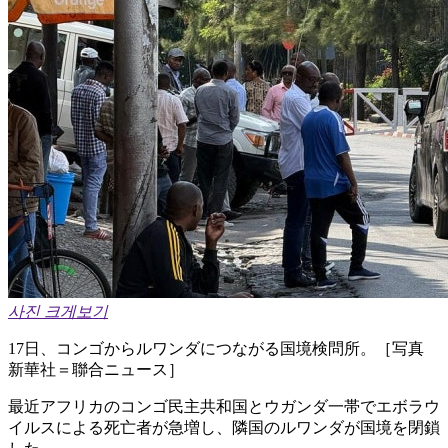
사진 크게보기
17日、コンゴからルワンダにつながる国境検問所。［写真
新華社＝聯合ニュース］
最近アフリカのコンゴ民主共和国とウガンダ一帯でエボラウ
イルスによる死亡者が急増し、隣国のルワンダが国境を閉鎖