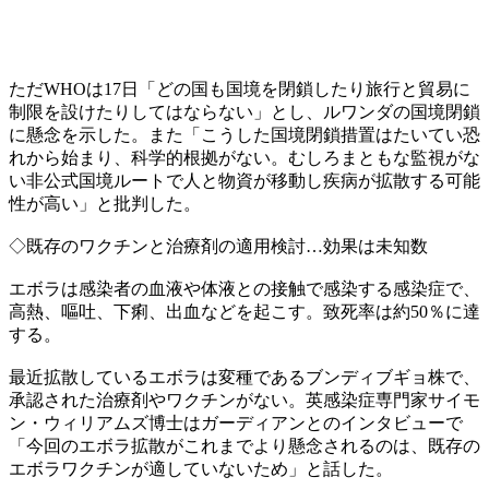
ただWHOは17日「どの国も国境を閉鎖したり旅行と貿易に
制限を設けたりしてはならない」とし、ルワンダの国境閉鎖
に懸念を示した。また「こうした国境閉鎖措置はたいてい恐
れから始まり、科学的根拠がない。むしろまともな監視がな
い非公式国境ルートで人と物資が移動し疾病が拡散する可能
性が高い」と批判した。
◇既存のワクチンと治療剤の適用検討…効果は未知数
エボラは感染者の血液や体液との接触で感染する感染症で、
高熱、嘔吐、下痢、出血などを起こす。致死率は約50％に達
する。
最近拡散しているエボラは変種であるブンディブギョ株で、
承認された治療剤やワクチンがない。英感染症専門家サイモ
ン・ウィリアムズ博士はガーディアンとのインタビューで
「今回のエボラ拡散がこれまでより懸念されるのは、既存の
エボラワクチンが適していないため」と話した。