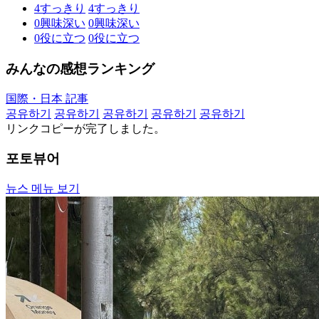
4
すっきり
4
すっきり
0
興味深い
0
興味深い
0
役に立つ
0
役に立つ
みんなの感想ランキング
国際・日本 記事
공유하기
공유하기
공유하기
공유하기
공유하기
リンクコピーが完了しました。
포토뷰어
뉴스 메뉴 보기