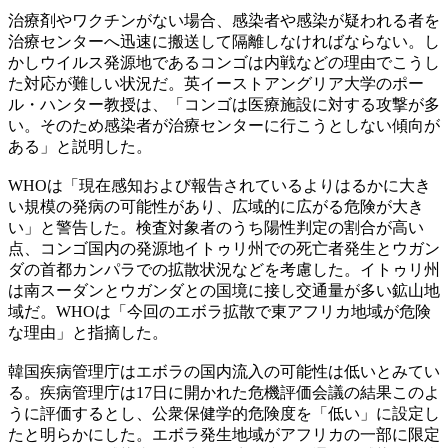
治療剤やワクチンがない場合、感染者や感染が疑われる者を
治療センターへ迅速に搬送して隔離しなければならない。し
かしウイルス発源地であるコンゴは内戦などの理由でこうし
た対応が難しい状況だ。英イーストアングリア大学のポー
ル・ハンター教授は、「コンゴは医療施設に対する攻撃が多
い。そのため感染者が治療センターに行こうとしない傾向が
ある」と説明した。
WHOは「現在感知および報告されているよりはるかに大き
い規模の発病の可能性があり、広域的に広がる危険が大き
い」と警告した。検査対象者のうち陽性判定の割合が高い
点、コンゴ国内の発源地イトゥリ州での死亡者発生とウガン
ダの首都カンパラでの拡散状況などを考慮した。イトゥリ州
は南スーダンとウガンダとの国境に接し交通量が多い鉱山地
域だ。WHOは「今回のエボラ拡散で東アフリカ地域が危険
な理由」と指摘した。
韓国疾病管理庁はエボラの国内流入の可能性は低いとみてい
る。疾病管理庁は17日に開かれた危機評価会議の結果このよ
うに評価するとし、公衆保健学的危険度を「低い」に設定し
たと明らかにした。エボラ発生地域がアフリカの一部に限定