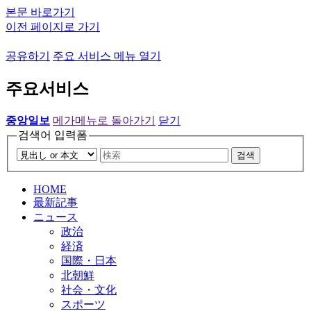
본문 바로가기
이전 페이지로 가기
공유하기
주요 서비스 메뉴 열기
주요서비스
중앙일보
메가메뉴로 돌아가기
닫기
검색어 입력폼
검색
HOME
最新記事
ニュース
政治
経済
国際・日本
北朝鮮
社会・文化
スポーツ