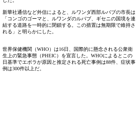
した。
新華社通信など外信によると、ルワンダ西部ルバブの市長は
「コンゴのゴーマと、ルワンダのルバブ、ギセニの国境を連
結する道路を一時的に閉鎖する。この措置は無期限で維持さ
れる」と明らかにした。
世界保健機関（WHO）は16日、国際的に懸念される公衆衛
生上の緊急事態（PHEIC）を宣言した。WHOによるとこの
日基準でエボラが原因と推定される死亡事例は88件、症状事
例は300件以上だ。