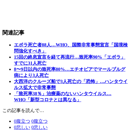
関連記事
エボラ死亡者88人…WHO、国際非常事態宣言「国境検
問強化すべき」
15回の終息宣言を経て再流行…致死率90%「エボラ」
すでに31人死亡
8〜9日以内の致死率80%…エチオピアでマールブルグ
病により3人死亡
大西洋のクルーズ船で3人死亡の「恐怖」…ハンタウイ
ルス拡大で非常事態
「致死率38％」治療薬のないハンタウイルス…
WHO「新型コロナとは異なる」
この記事を読んで…
0
腹立つ
0
腹立つ
0
悲しい
0
悲しい