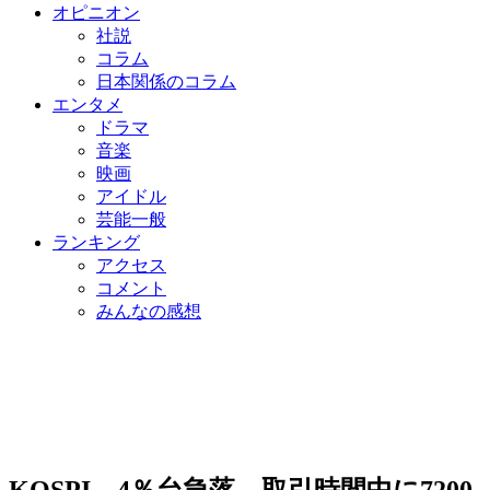
オピニオン
社説
コラム
日本関係のコラム
エンタメ
ドラマ
音楽
映画
アイドル
芸能一般
ランキング
アクセス
コメント
みんなの感想
KOSPI、4％台急落…取引時間中に7200