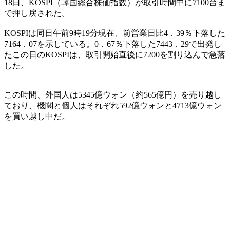
18日、KOSPI（韓国総合株価指数）が取引時間中に7100台ま
で押し戻された。
KOSPIは同日午前9時19分現在、前営業日比4．39％下落した
7164．07を示している。0．67％下落した7443．29で出発し
たこの日のKOSPIは、取引開始直後に7200を割り込んで急落
した。
この時間、外国人は5345億ウォン（約565億円）を売り越し
ており、機関と個人はそれぞれ592億ウォンと4713億ウォン
を買い越し中だ。