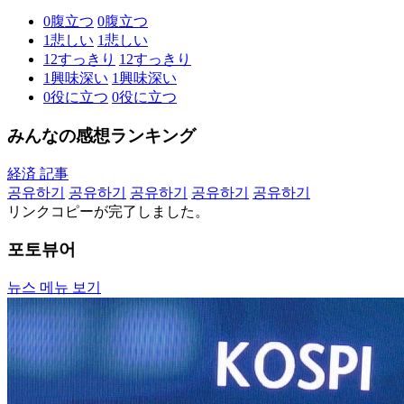
0
腹立つ
0
腹立つ
1
悲しい
1
悲しい
12
すっきり
12
すっきり
1
興味深い
1
興味深い
0
役に立つ
0
役に立つ
みんなの感想ランキング
経済 記事
공유하기
공유하기
공유하기
공유하기
공유하기
リンクコピーが完了しました。
포토뷰어
뉴스 메뉴 보기