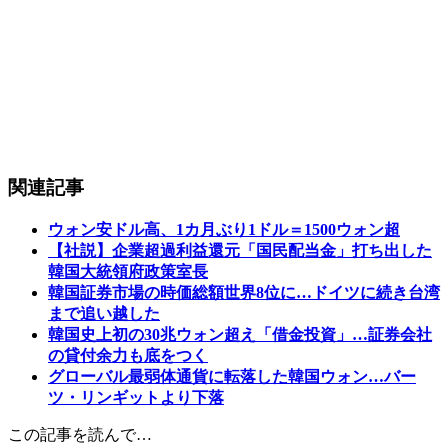
関連記事
ウォン安ドル高、1カ月ぶり1ドル＝1500ウォン超
【社説】企業超過利益還元「国民配当金」打ち出した
韓国大統領府政策室長
韓国証券市場の時価総額世界8位に…ドイツに続き台湾
まで追い越した
韓国史上初の30兆ウォン超え「借金投資」…証券会社
の貸付余力も底をつく
グローバル最弱体通貨に転落した韓国ウォン…バー
ツ・リンギットより下落
この記事を読んで…