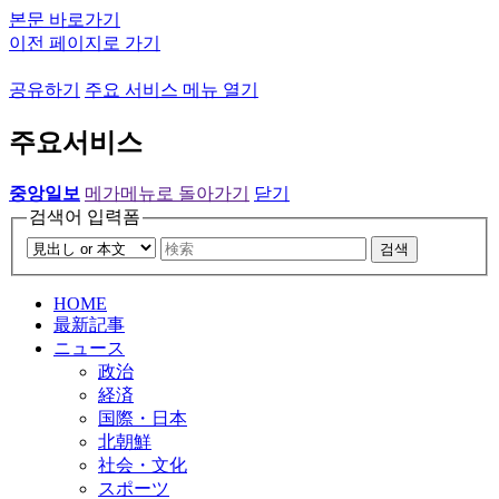
본문 바로가기
이전 페이지로 가기
공유하기
주요 서비스 메뉴 열기
주요서비스
중앙일보
메가메뉴로 돌아가기
닫기
검색어 입력폼
검색
HOME
最新記事
ニュース
政治
経済
国際・日本
北朝鮮
社会・文化
スポーツ