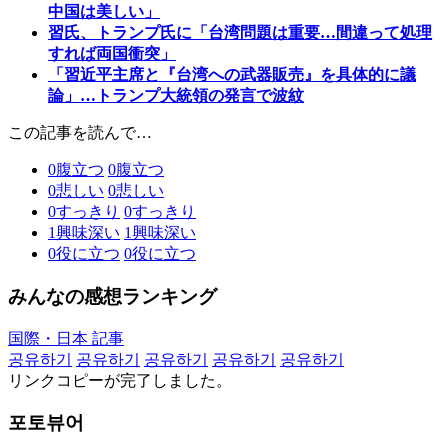
中国は美しい」
習氏、トランプ氏に「台湾問題は重要…間違って処理
すれば両国衝突」
「習近平主席と『台湾への武器販売』を具体的に議
論」…トランプ大統領の発言で波紋
この記事を読んで…
0
腹立つ
0
腹立つ
0
悲しい
0
悲しい
0
すっきり
0
すっきり
1
興味深い
1
興味深い
0
役に立つ
0
役に立つ
みんなの感想ランキング
国際・日本 記事
공유하기
공유하기
공유하기
공유하기
공유하기
リンクコピーが完了しました。
포토뷰어