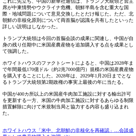
これに先立ち、中国の新華社通信は、トランプ大統領と習主
席が中東情勢やウクライナ危機、朝鮮半島を含む重大な国
際・地域問題について意見交換したとだけ報じた。ただ、北
朝鮮の非核化原則について両首脳が認識を共有したといった
詳しい説明はしなかった。
トランプ大統領は今回の首脳会談の成果に関連し、中国が自
身の残り任期中に米国産農産物を追加購入する点を成果とし
て強調した。
ホワイトハウスのファクトシートによると、中国は2028年ま
で年間最低170億ドル（約2兆7000億円）規模の米国産農産物
を購入することにした。2028年は、2029年1月20日までとな
るトランプ大統領第2期政権の事実上最後の年に当たる。
中国が400カ所以上の米国産牛肉加工施設に対する輸出許可
を更新する一方、米国の牛肉加工施設に対するあらゆる制限
措置解除に向けて米規制当局と協力する内容も盛り込まれ
た。
ホワイトハウス「米中、北朝鮮の非核化を再確認」…会談成