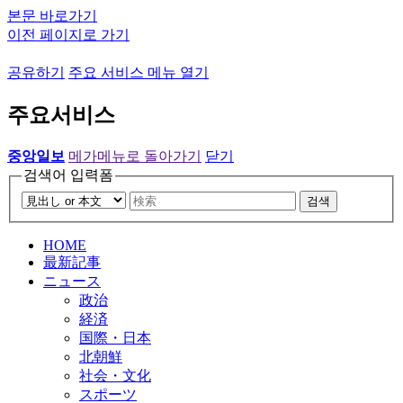
본문 바로가기
이전 페이지로 가기
공유하기
주요 서비스 메뉴 열기
주요서비스
중앙일보
메가메뉴로 돌아가기
닫기
검색어 입력폼
검색
HOME
最新記事
ニュース
政治
経済
国際・日本
北朝鮮
社会・文化
スポーツ