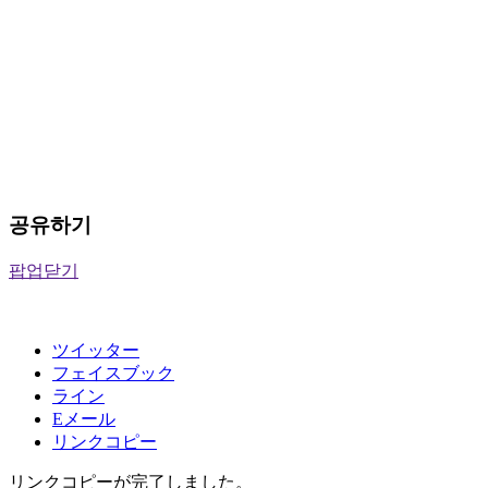
공유하기
팝업닫기
ツイッター
フェイスブック
ライン
Eメール
リンクコピー
リンクコピーが完了しました。