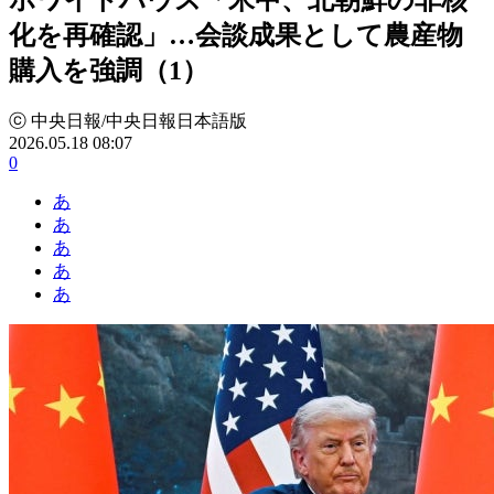
化を再確認」…会談成果として農産物
購入を強調（1）
ⓒ 中央日報/中央日報日本語版
2026.05.18 08:07
0
あ
あ
あ
あ
あ