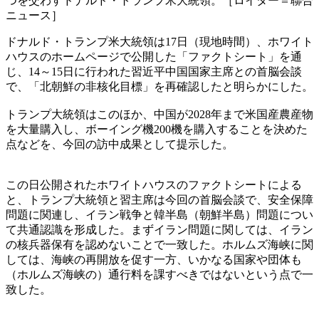
つを交わすドナルド・トランプ米大統領。［ロイター＝聯合
ニュース］
ドナルド・トランプ米大統領は17日（現地時間）、ホワイト
ハウスのホームページで公開した「ファクトシート」を通
じ、14～15日に行われた習近平中国国家主席との首脳会談
で、「北朝鮮の非核化目標」を再確認したと明らかにした。
トランプ大統領はこのほか、中国が2028年まで米国産農産物
を大量購入し、ボーイング機200機を購入することを決めた
点などを、今回の訪中成果として提示した。
この日公開されたホワイトハウスのファクトシートによる
と、トランプ大統領と習主席は今回の首脳会談で、安全保障
問題に関連し、イラン戦争と韓半島（朝鮮半島）問題につい
て共通認識を形成した。まずイラン問題に関しては、イラン
の核兵器保有を認めないことで一致した。ホルムズ海峡に関
しては、海峡の再開放を促す一方、いかなる国家や団体も
（ホルムズ海峡の）通行料を課すべきではないという点で一
致した。