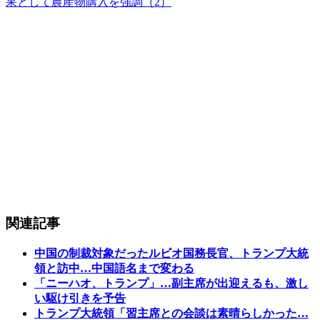
果として農産物購入を強調（2）
関連記事
中国の制裁対象だったルビオ国務長官、トランプ大統
領と訪中…中国語名まで変わる
「ニーハオ、トランプ」…副主席が出迎えるも、激し
い駆け引きを予告
トランプ大統領「習主席との会談は素晴らしかった…