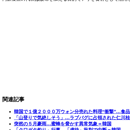
関連記事
韓国で１億２０００万ウォン分売れた料理“衝撃”…食
「山登りで気絶しそう」…ラブバグに占領された仁川桂
突然の５月豪雨…蜜蜂を脅かす異常気象＝韓国
「クワガタ釣り」行事、「虐待」批判で中断＝韓国