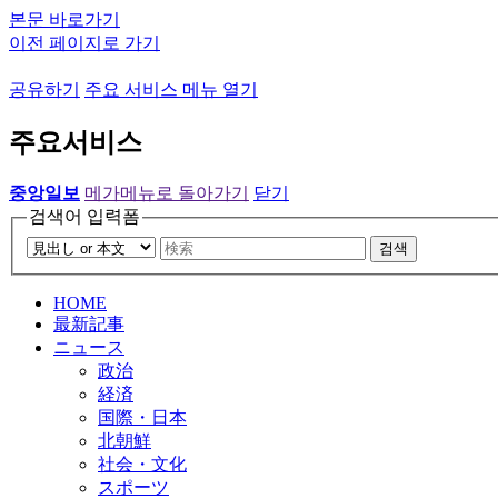
본문 바로가기
이전 페이지로 가기
공유하기
주요 서비스 메뉴 열기
주요서비스
중앙일보
메가메뉴로 돌아가기
닫기
검색어 입력폼
검색
HOME
最新記事
ニュース
政治
経済
国際・日本
北朝鮮
社会・文化
スポーツ