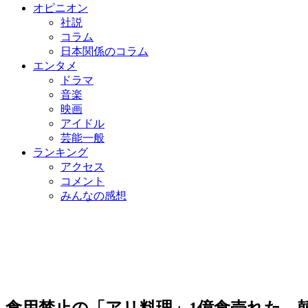
オピニオン
社説
コラム
日本関係のコラム
エンタメ
ドラマ
音楽
映画
アイドル
芸能一般
ランキング
アクセス
コメント
みんなの感想
食用禁止の「アリ料理」1億食売れた…