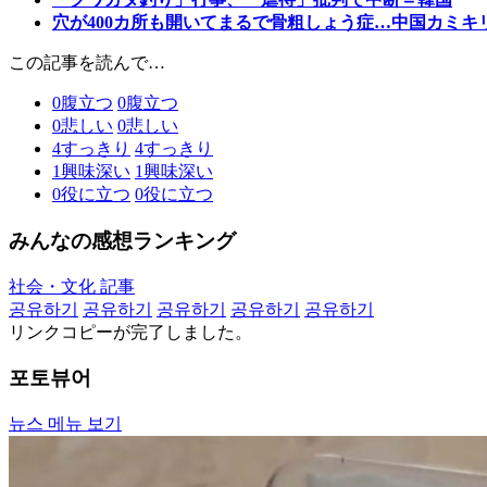
穴が400カ所も開いてまるで骨粗しょう症…中国カミ
この記事を読んで…
0
腹立つ
0
腹立つ
0
悲しい
0
悲しい
4
すっきり
4
すっきり
1
興味深い
1
興味深い
0
役に立つ
0
役に立つ
みんなの感想ランキング
社会・文化 記事
공유하기
공유하기
공유하기
공유하기
공유하기
リンクコピーが完了しました。
포토뷰어
뉴스 메뉴 보기